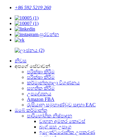
+86 592 5219 260
නිවස
අපගේ සේවාවන්
පරීක්ෂා කිරීම
පරීක්ෂා කිරීම
කර්මාන්තශාලා විගණනය
සහතික කිරීම
උපදේශනය
Amazon FBA
රුසියානු සමූහාණ්ඩුව සඳහා EAC
ඔබේ කර්මාන්ත
පාරිභෝගික නිෂ්පාදන
වාහන අමතර කොටස්
බෑග් සහ උපාංග
ඉලෙක්ට්රොනික උපකරණ