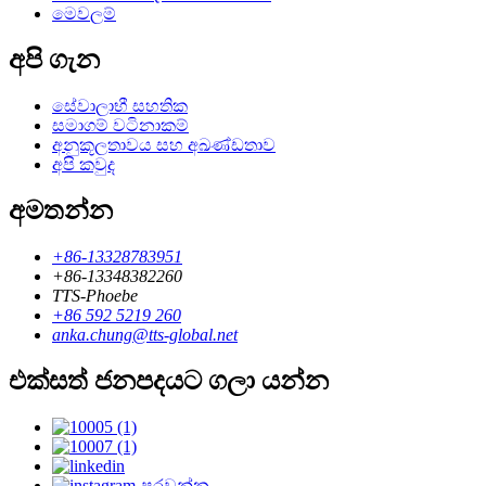
මෙවලම්
අපි ගැන
සේවාලාභී සහතික
සමාගම් වටිනාකම්
අනුකූලතාවය සහ අඛණ්ඩතාව
අපි කවුද
අමතන්න
+86-13328783951
+86-13348382260
TTS-Phoebe
+86 592 5219 260
anka.chung@tts-global.net
එක්සත් ජනපදයට ගලා යන්න