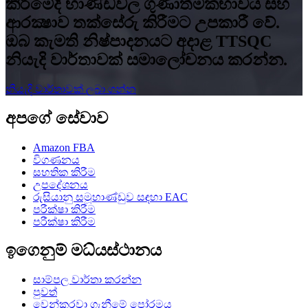
කිරීමේදී භාණ්ඩවල ගුණාත්මකභාවය සහ
ආරක්‍ෂාව තක්සේරු කිරීමට උපකාරී වේ.
ඔබ කැමති නිෂ්පාදනයට අදාළ TTSQC
නියැදි වාර්තාවක් සමාලෝචනය කරන්න.
නියැදි වාර්තාවක් ලබා ගන්න
අපගේ සේවාව
Amazon FBA
විගණනය
සහතික කිරීම
උපදේශනය
රුසියානු සමූහාණ්ඩුව සඳහා EAC
පරීක්ෂා කිරීම
පරීක්ෂා කිරීම
ඉගෙනුම් මධ්යස්ථානය
සාම්පල වාර්තා කරන්න
පුවත්
වෙන්කරවා ගැනීමේ පෝරමය