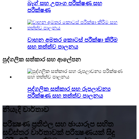
බෑග් සහ උපාංග පරීක්ෂණ සහ
පරීක්ෂණ
වාහන අමතර කොටස් පරීක්ෂා කිරීම
සහ තත්ත්ව පාලනය
පුද්ගලික සත්කාර සහ ආලේපන
පුද්ගලික සත්කාර සහ රූපලාවන්‍ය
පරීක්ෂණ සහ තත්ත්ව පාලනය
නියැදි වාර්තාව
පරීක්‍ෂණ ප්‍රතිඵල සහ ඡායාරූප සහිත
සවිස්තර වාර්තාවක් පරීක්‍ෂණයක් සිදු