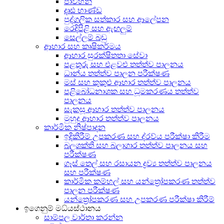
පාවහන්
දෘඪ භාණ්ඩ
පුද්ගලික සත්කාර සහ ආලේපන
රෙදිපිළි සහ ඇඟලුම්
සෙල්ලම් බඩු
ආහාර සහ කෘෂිකර්මය
ආහාර සුරක්ෂිතතා සේවා
පළතුරු සහ එළවළු තත්ත්ව පාලනය
ධාන්ය තත්ත්ව පාලන පරීක්ෂණ
මස් සහ කුකුළු ආහාර තත්ත්ව පාලනය
පළිබෝධනාශක සහ ධූමකරණය තත්ත්ව
පාලනය
සැකසූ ආහාර තත්ත්ව පාලනය
මුහුදු ආහාර තත්ත්ව පාලනය
කාර්මික නිෂ්පාදන
ඉදිකිරීම් උපකරණ සහ ද්රව්ය පරීක්ෂා කිරීම
බලශක්ති සහ බලාගාර තත්ත්ව පාලනය සහ
පරීක්ෂණ
ගෑස් තෙල් සහ රසායන ද්‍රව්‍ය තත්ත්ව පාලනය
සහ පරීක්ෂණ
කාර්මික කම්හල් සහ යන්ත්‍රෝපකරණ තත්ත්ව
පාලන පරීක්ෂණ
යන්ත්‍රෝපකරණ සහ උපකරණ පරීක්ෂා කිරීම්
ඉගෙනුම් මධ්යස්ථානය
සාම්පල වාර්තා කරන්න