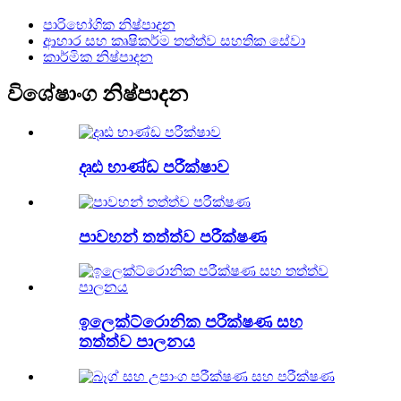
පාරිභෝගික නිෂ්පාදන
ආහාර සහ කෘෂිකර්ම තත්ත්ව සහතික සේවා
කාර්මික නිෂ්පාදන
විශේෂාංග නිෂ්පාදන
දෘඪ භාණ්ඩ පරීක්ෂාව
පාවහන් තත්ත්ව පරීක්ෂණ
ඉලෙක්ට්රොනික පරීක්ෂණ සහ
තත්ත්ව පාලනය