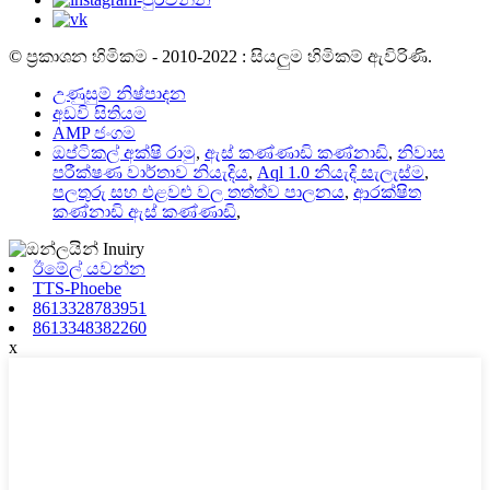
© ප්‍රකාශන හිමිකම - 2010-2022 : සියලුම හිමිකම් ඇවිරිණි.
උණුසුම් නිෂ්පාදන
අඩවි සිතියම
AMP ජංගම
ඔප්ටිකල් අක්ෂි රාමු
,
ඇස් කණ්ණාඩි කණ්නාඩි
,
නිවාස
පරීක්ෂණ වාර්තාව නියැදිය
,
Aql 1.0 නියැදි සැලැස්ම
,
පලතුරු සහ එළවළු වල තත්ත්ව පාලනය
,
ආරක්ෂිත
කණ්නාඩි ඇස් කණ්ණාඩි
,
ඊමේල් යවන්න
TTS-Phoebe
8613328783951
8613348382260
x