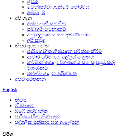
පුවත්
වෙන්කරවා ගැනීමේ පෝරමය
මෙවලම්
අපි ගැන
සේවාලාභී සහතික
සමාගම් වටිනාකම්
අනුකූලතාවය සහ අඛණ්ඩතාව
අපි කවුද
නිතර අසන පැන
පාරිභෝගික නිෂ්පාදන පරීක්ෂා කිරීම
ආචාර ධර්ම සහ අල්ලස් පාලනය
කර්මාන්තශාලා විගණනය සහ සැපයුම්කරු
විගණනය
තත්ත්ව පාලන පරීක්ෂණ
අපව අමතන්න
English
නිවස
නිෂ්පාදන
ඔබේ කර්මාන්ත
පාරිභෝගික නිෂ්පාදන
පුද්ගලික සත්කාර සහ ආලේපන
වර්ග