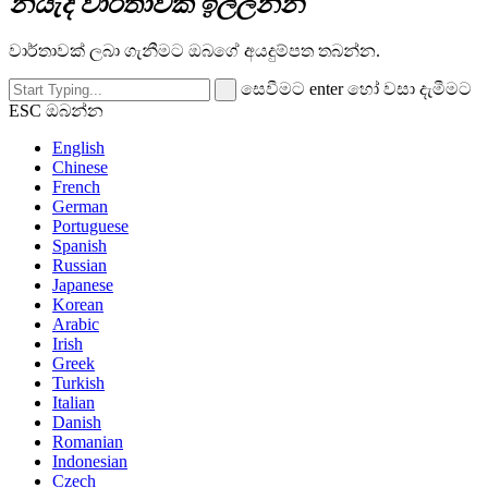
නියැදි වාර්තාවක් ඉල්ලන්න
වාර්තාවක් ලබා ගැනීමට ඔබගේ අයදුම්පත තබන්න.
සෙවීමට enter හෝ වසා දැමීමට
ESC ඔබන්න
English
Chinese
French
German
Portuguese
Spanish
Russian
Japanese
Korean
Arabic
Irish
Greek
Turkish
Italian
Danish
Romanian
Indonesian
Czech