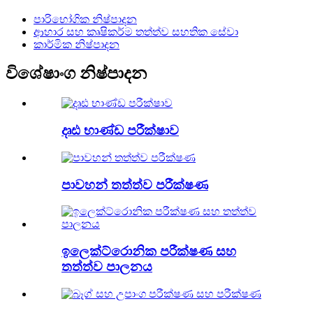
පාරිභෝගික නිෂ්පාදන
ආහාර සහ කෘෂිකර්ම තත්ත්ව සහතික සේවා
කාර්මික නිෂ්පාදන
විශේෂාංග නිෂ්පාදන
දෘඪ භාණ්ඩ පරීක්ෂාව
පාවහන් තත්ත්ව පරීක්ෂණ
ඉලෙක්ට්රොනික පරීක්ෂණ සහ
තත්ත්ව පාලනය