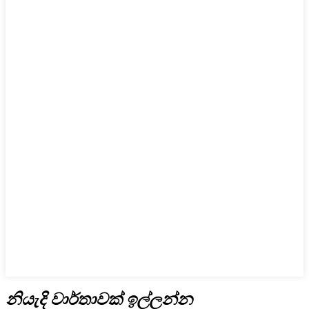
නියැදි වාර්තාවක් ඉල්ලන්න