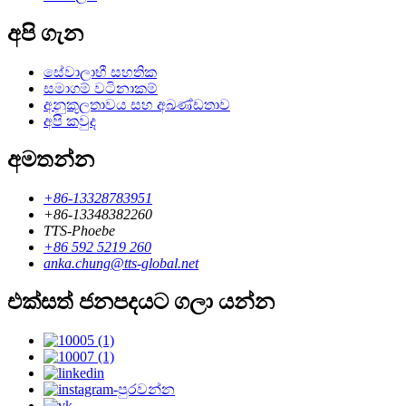
අපි ගැන
සේවාලාභී සහතික
සමාගම් වටිනාකම්
අනුකූලතාවය සහ අඛණ්ඩතාව
අපි කවුද
අමතන්න
+86-13328783951
+86-13348382260
TTS-Phoebe
+86 592 5219 260
anka.chung@tts-global.net
එක්සත් ජනපදයට ගලා යන්න