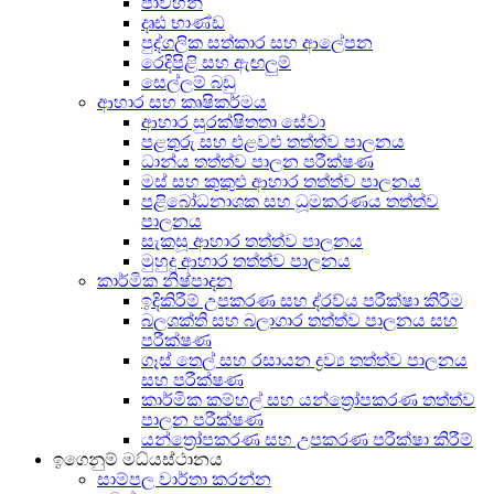
පාවහන්
දෘඪ භාණ්ඩ
පුද්ගලික සත්කාර සහ ආලේපන
රෙදිපිළි සහ ඇඟලුම්
සෙල්ලම් බඩු
ආහාර සහ කෘෂිකර්මය
ආහාර සුරක්ෂිතතා සේවා
පළතුරු සහ එළවළු තත්ත්ව පාලනය
ධාන්ය තත්ත්ව පාලන පරීක්ෂණ
මස් සහ කුකුළු ආහාර තත්ත්ව පාලනය
පළිබෝධනාශක සහ ධූමකරණය තත්ත්ව
පාලනය
සැකසූ ආහාර තත්ත්ව පාලනය
මුහුදු ආහාර තත්ත්ව පාලනය
කාර්මික නිෂ්පාදන
ඉදිකිරීම් උපකරණ සහ ද්රව්ය පරීක්ෂා කිරීම
බලශක්ති සහ බලාගාර තත්ත්ව පාලනය සහ
පරීක්ෂණ
ගෑස් තෙල් සහ රසායන ද්‍රව්‍ය තත්ත්ව පාලනය
සහ පරීක්ෂණ
කාර්මික කම්හල් සහ යන්ත්‍රෝපකරණ තත්ත්ව
පාලන පරීක්ෂණ
යන්ත්‍රෝපකරණ සහ උපකරණ පරීක්ෂා කිරීම්
ඉගෙනුම් මධ්යස්ථානය
සාම්පල වාර්තා කරන්න