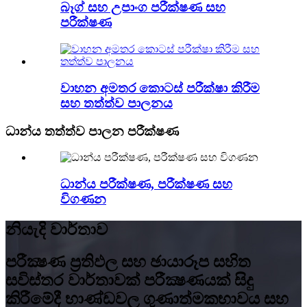
බෑග් සහ උපාංග පරීක්ෂණ සහ
පරීක්ෂණ
වාහන අමතර කොටස් පරීක්ෂා කිරීම
සහ තත්ත්ව පාලනය
ධාන්ය තත්ත්ව පාලන පරීක්ෂණ
ධාන්ය පරීක්ෂණ, පරීක්ෂණ සහ
විගණන
නියැදි වාර්තාව
පරීක්‍ෂණ ප්‍රතිඵල සහ ඡායාරූප සහිත
සවිස්තර වාර්තාවක් පරීක්‍ෂණයක් සිදු
කිරීමේදී භාණ්ඩවල ගුණාත්මකභාවය සහ