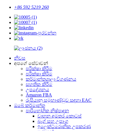
+86 592 5219 260
නිවස
අපගේ සේවාවන්
පරීක්ෂා කිරීම
පරීක්ෂා කිරීම
කර්මාන්තශාලා විගණනය
සහතික කිරීම
උපදේශනය
Amazon FBA
රුසියානු සමූහාණ්ඩුව සඳහා EAC
ඔබේ කර්මාන්ත
පාරිභෝගික නිෂ්පාදන
වාහන අමතර කොටස්
බෑග් සහ උපාංග
ඉලෙක්ට්රොනික උපකරණ