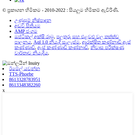
© ප්‍රකාශන හිමිකම - 2010-2022 : සියලුම හිමිකම් ඇවිරිණි.
උණුසුම් නිෂ්පාදන
අඩවි සිතියම
AMP ජංගම
ඔප්ටිකල් අක්ෂි රාමු
,
පලතුරු සහ එළවළු වල තත්ත්ව
පාලනය
,
Aql 1.0 නියැදි සැලැස්ම
,
ආරක්ෂිත කණ්නාඩි ඇස්
කණ්ණාඩි
,
ඇස් කණ්ණාඩි කණ්නාඩි
,
නිවාස පරීක්ෂණ
වාර්තාව නියැදිය
,
ඊමේල් යවන්න
TTS-Phoebe
8613328783951
8613348382260
x