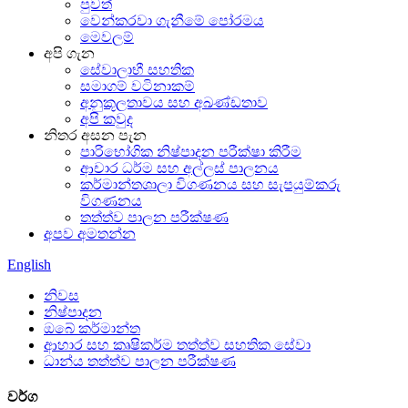
පුවත්
වෙන්කරවා ගැනීමේ පෝරමය
මෙවලම්
අපි ගැන
සේවාලාභී සහතික
සමාගම් වටිනාකම්
අනුකූලතාවය සහ අඛණ්ඩතාව
අපි කවුද
නිතර අසන පැන
පාරිභෝගික නිෂ්පාදන පරීක්ෂා කිරීම
ආචාර ධර්ම සහ අල්ලස් පාලනය
කර්මාන්තශාලා විගණනය සහ සැපයුම්කරු
විගණනය
තත්ත්ව පාලන පරීක්ෂණ
අපව අමතන්න
English
නිවස
නිෂ්පාදන
ඔබේ කර්මාන්ත
ආහාර සහ කෘෂිකර්ම තත්ත්ව සහතික සේවා
ධාන්ය තත්ත්ව පාලන පරීක්ෂණ
වර්ග