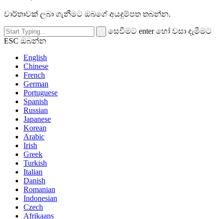
වාර්තාවක් ලබා ගැනීමට ඔබගේ අයදුම්පත තබන්න.
සෙවීමට enter හෝ වසා දැමීමට
ESC ඔබන්න
English
Chinese
French
German
Portuguese
Spanish
Russian
Japanese
Korean
Arabic
Irish
Greek
Turkish
Italian
Danish
Romanian
Indonesian
Czech
Afrikaans