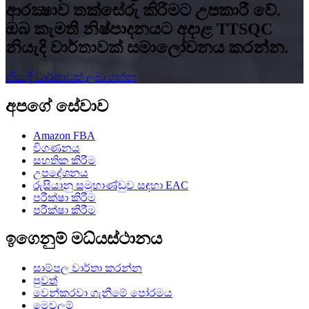
ආරක්‍ෂාව තක්සේරු කිරීමට උපකාරී වේ.
ඔබ කැමති නිෂ්පාදනයට අදාළ TTSQC
නියැදි වාර්තාවක් සමාලෝචනය කරන්න.
නියැදි වාර්තාවක් ලබා ගන්න
අපගේ සේවාව
Amazon FBA
විගණනය
සහතික කිරීම
උපදේශනය
රුසියානු සමූහාණ්ඩුව සඳහා EAC
පරීක්ෂා කිරීම
පරීක්ෂා කිරීම
ඉගෙනුම් මධ්යස්ථානය
සාම්පල වාර්තා කරන්න
පුවත්
වෙන්කරවා ගැනීමේ පෝරමය
මෙවලම්