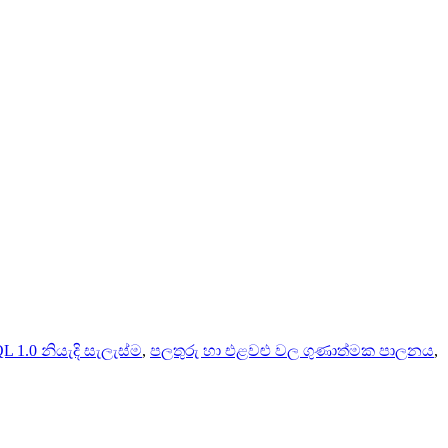
L 1.0 නියැදි සැලැස්ම
,
පලතුරු හා එළවළු වල ගුණාත්මක පාලනය
,