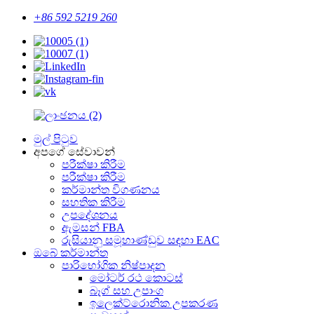
+86 592 5219 260
මුල් පිටුව
අපගේ සේවාවන්
පරීක්ෂා කිරීම
පරීක්ෂා කිරීම
කර්මාන්ත විගණනය
සහතික කිරීම
උපදේශනය
ඇමසන් FBA
රුසියානු සමූහාණ්ඩුව සඳහා EAC
ඔබේ කර්මාන්ත
පාරිභෝගික නිෂ්පාදන
මෝටර් රථ කොටස්
බෑග් සහ උපාංග
ඉලෙක්ට්රොනික උපකරණ