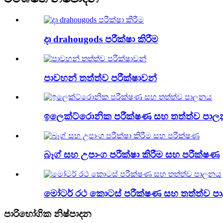
දෘ drahougods පරීක්ෂා කිරීම
පාවහන් තත්ත්ව පරීක්ෂාවන්
ඉලෙක්ට්රොනික පරීක්ෂණ සහ තත්ත්ව පා
බෑග් සහ උපාංග පරීක්ෂා කිරීම සහ පරීක්ෂණ
මෝටර් රථ කොටස් පරීක්ෂණ සහ තත්ත්ව 
පාරිභෝගික නිෂ්පාදන