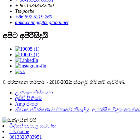
+ 86-13348382260
Tts-poebe
+86 592 5219 260
anka.chung@tts-global.net
අපිට අපිරිසිදුයි
© ප්රකාශන හිමිකම - 2010-2022: සියලුම හිමිකම් ඇවිරිණි.
උණුසුම් නිෂ්පාදන
අඩවි සිතියම
Amp ජංගම
නිවාස පරීක්ෂණ වාර්තාවේ නියැදිය
,
ආරක්ෂිත වීදුරු ගොළු
විද්යුත් තැපෑල යවන්න
Tts-poebe
8613328783951