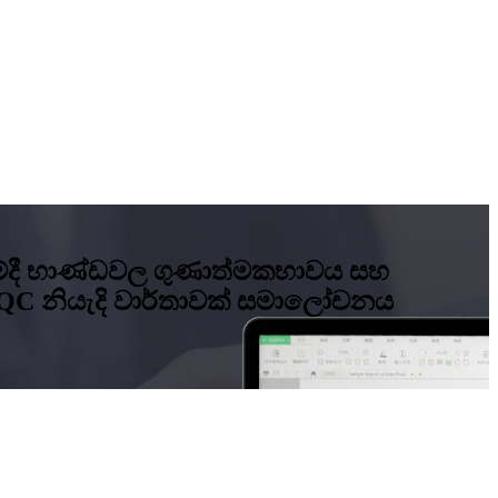
රීමේදී භාණ්ඩවල ගුණාත්මකභාවය සහ
SQC නියැදි වාර්තාවක් සමාලෝචනය