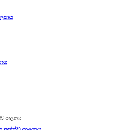
පාලනය
ලනය
හ තත්ත්ව පාලනය