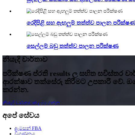
රෙදිපිළි සහ ඇඟලුම් තත්ත්ව පාලන පරීක්ෂ
සෙල්ලම් බඩු තත්ත්ව පාලන පරීක්ෂණ
නියැදි වාර්තාව
පරීක්ෂණ ප්රති results ල සහිත සවිස්තර 
ආරක්ෂාව තක්සේරු කිරීමට උපකාරී වේ. ඔ
කරන්න.
නියැදි වාර්තාවක් ලබා ගන්න
අපේ සේවය
ඇමසන් FBA
විගණනය