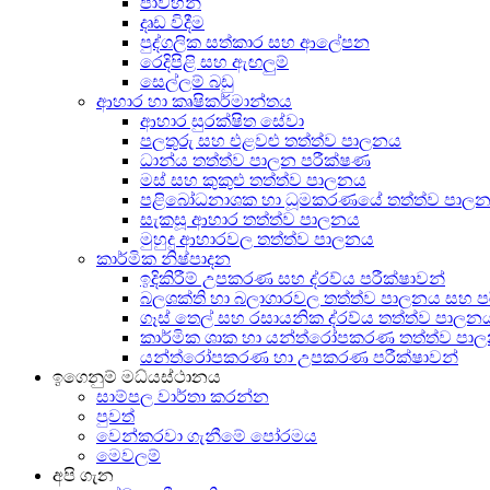
පාවහන්
දෘඩ විදීම
පුද්ගලික සත්කාර සහ ආලේපන
රෙදිපිළි සහ ඇඟලුම්
සෙල්ලම් බඩු
ආහාර හා කෘෂිකර්මාන්තය
ආහාර සුරක්ෂිත සේවා
පලතුරු සහ එළවළු තත්ත්ව පාලනය
ධාන්ය තත්ත්ව පාලන පරීක්ෂණ
මස් සහ කුකුළු තත්ත්ව පාලනය
පළිබෝධනාශක හා ධූමකරණයේ තත්ත්ව පාල
සැකසූ ආහාර තත්ත්ව පාලනය
මුහුදු ආහාරවල තත්ත්ව පාලනය
කාර්මික නිෂ්පාදන
ඉදිකිරීම් උපකරණ සහ ද්රව්ය පරීක්ෂාවන්
බලශක්ති හා බලාගාරවල තත්ත්ව පාලනය සහ 
ගෑස් තෙල් සහ රසායනික ද්රව්ය තත්ත්ව පාල
කාර්මික ශාක හා යන්ත්රෝපකරණ තත්ත්ව පා
යන්ත්රෝපකරණ හා උපකරණ පරීක්ෂාවන්
ඉගෙනුම් මධ්යස්ථානය
සාම්පල වාර්තා කරන්න
පුවත්
වෙන්කරවා ගැනීමේ පෝරමය
මෙවලම්
අපි ගැන