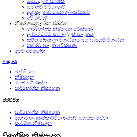
සේවාලාභී සහතික
සමාගම් වටිනාකම්
අනුකූලතාවය සහ අඛණ්ඩතාව
අපි කවුද?
නිතර අසනු ලබන ප්රශ්න
පාරිභෝගික නිෂ්පාදන පරීක්ෂණ
ආචාර ධර්ම සහ අල්ලස් පාලනය
කර්මාන්තශාලා විගණනය සහ සැපයුම් විගණන
තත්ත්ව පාලන පරීක්ෂණ
අපව අමතන්න
English
මුල් පිටුව
නිෂ්පාදන
ඔබේ කර්මාන්ත
පාරිභෝගික නිෂ්පාදන
ප්රවර්ග
පාරිභෝගික නිෂ්පාදන
ආහාර හා කෘෂිකාර්මික තත්ත්ව සහතික සේවා
කාර්මික නිෂ්පාදන
විශේෂිත නිෂ්පාදන