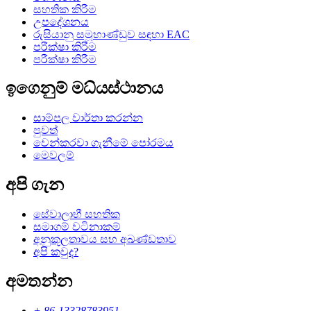
සහතික කිරීම
උපදේශනය
රුසියානු සමූහාණ්ඩුව සඳහා EAC
පරීක්ෂා කිරීම
පරීක්ෂා කිරීම
ඉගෙනුම් මධ්යස්ථානය
සාම්පල වාර්තා කරන්න
පුවත්
වෙන්කරවා ගැනීමේ පෝරමය
මෙවලම්
අපි ගැන
සේවාලාභී සහතික
සමාගම් වටිනාකම්
අනුකූලතාවය සහ අඛණ්ඩතාව
අපි කවුද?
අමතන්න
+ 86-13328783951