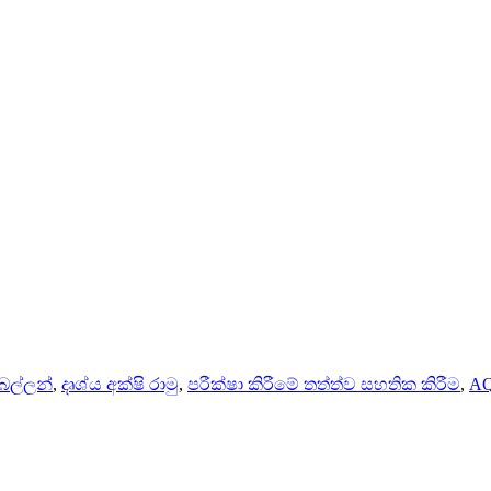
බෙල්ලන්
,
දෘශ්ය අක්ෂි රාමු
,
පරීක්ෂා කිරීමේ තත්ත්ව සහතික කිරීම
,
AQ