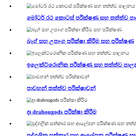
මෝටර් රථ කොටස් පරීක්ෂණ සහ තත්ත්ව 
බෑග් සහ උපාංග පරීක්ෂා කිරීම සහ පරීක්ෂණ
ඉලෙක්ට්රොනික පරීක්ෂණ සහ තත්ත්ව පා
පාවහන් තත්ත්ව පරීක්ෂාවන්
දෘ drahougods පරීක්ෂා කිරීම
පුද්ගලික සත්කාර සහ ආලේපන පරීක්ෂණ ස