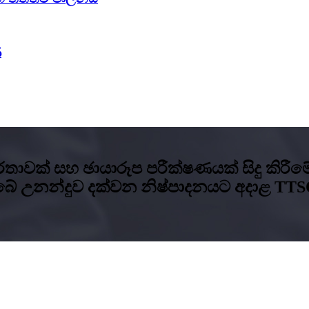
ණ
වාර්තාවක් සහ ඡායාරූප පරීක්ෂණයක් සිදු කි
බේ උනන්දුව දක්වන නිෂ්පාදනයට අදාළ TT