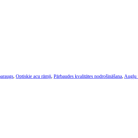
paraugs
,
Optiskie acu rāmji
,
Pārbaudes kvalitātes nodrošināšana
,
Augļu 