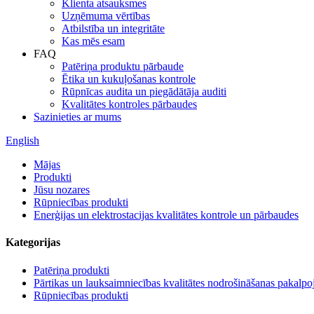
Klienta atsauksmes
Uzņēmuma vērtības
Atbilstība un integritāte
Kas mēs esam
FAQ
Patēriņa produktu pārbaude
Ētika un kukuļošanas kontrole
Rūpnīcas audita un piegādātāja auditi
Kvalitātes kontroles pārbaudes
Sazinieties ar mums
English
Mājas
Produkti
Jūsu nozares
Rūpniecības produkti
Enerģijas un elektrostacijas kvalitātes kontrole un pārbaudes
Kategorijas
Patēriņa produkti
Pārtikas un lauksaimniecības kvalitātes nodrošināšanas pakalp
Rūpniecības produkti