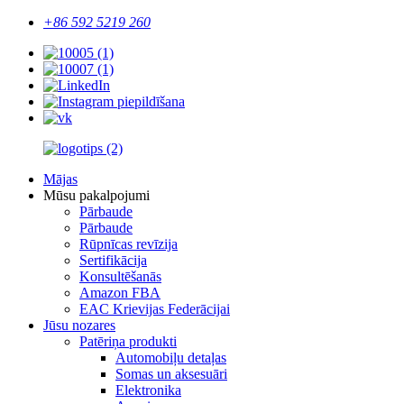
+86 592 5219 260
Mājas
Mūsu pakalpojumi
Pārbaude
Pārbaude
Rūpnīcas revīzija
Sertifikācija
Konsultēšanās
Amazon FBA
EAC Krievijas Federācijai
Jūsu nozares
Patēriņa produkti
Automobiļu detaļas
Somas un aksesuāri
Elektronika