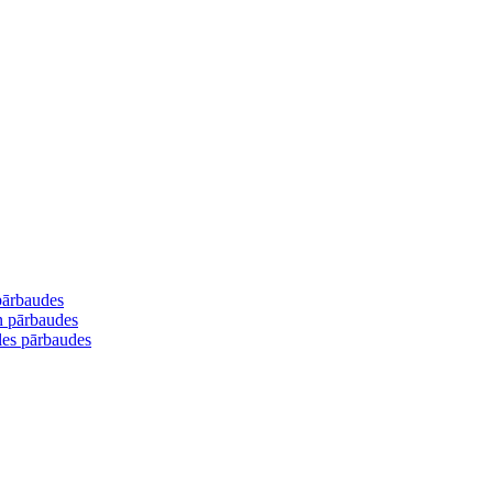
 pārbaudes
un pārbaudes
les pārbaudes