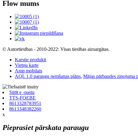
Flow mums
© Autortiesības - 2010-2022: Visas tiesības aizsargātas.
Karstie produkti
Vietņu karte
Amp mobilais
AQL 1.0 paraugu ņemšanas plāns
,
Mājas pārbaudes ziņojuma 
Sūtīt e -pastu
TTS-FOEBE
8613328783951
8613348382260
x
Pieprasiet pārskata paraugu