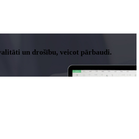
litāti un drošību, veicot pārbaudi.