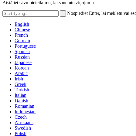
Atstājiet savu pieteikumu, lai saņemtu ziņojumu.
Nospiediet Enter, lai meklētu vai esc
English
Chinese
French
German
Portuguese
Spanish
Russian
Japanese
Korean
Arabic
Irish
Greek
Turkish
Italian
Danish
Romanian
Indonesian
Czech
Afrikaans
Swedish
Polish