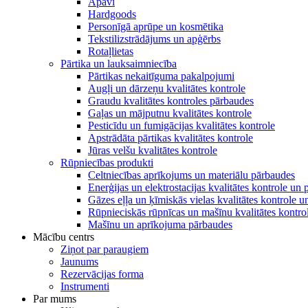
Apavi
Hardgoods
Personīgā aprūpe un kosmētika
Tekstilizstrādājums un apģērbs
Rotaļlietas
Pārtika un lauksaimniecība
Pārtikas nekaitīguma pakalpojumi
Augļi un dārzeņu kvalitātes kontrole
Graudu kvalitātes kontroles pārbaudes
Gaļas un mājputnu kvalitātes kontrole
Pesticīdu un fumigācijas kvalitātes kontrole
Apstrādāta pārtikas kvalitātes kontrole
Jūras velšu kvalitātes kontrole
Rūpniecības produkti
Celtniecības aprīkojums un materiālu pārbaudes
Enerģijas un elektrostacijas kvalitātes kontrole un
Gāzes eļļa un ķīmiskās vielas kvalitātes kontrole 
Rūpnieciskās rūpnīcas un mašīnu kvalitātes kontro
Mašīnu un aprīkojuma pārbaudes
Mācību centrs
Ziņot par paraugiem
Jaunums
Rezervācijas forma
Instrumenti
Par mums