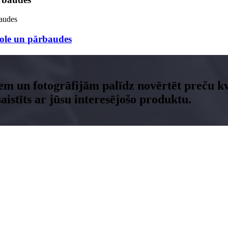
trole un pārbaudes
em un fotogrāfijām palīdz novērtēt preču kva
stīts ar jūsu interesējošo produktu.