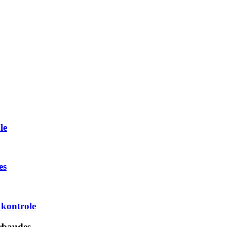
le
es
 kontrole
ārbaudes