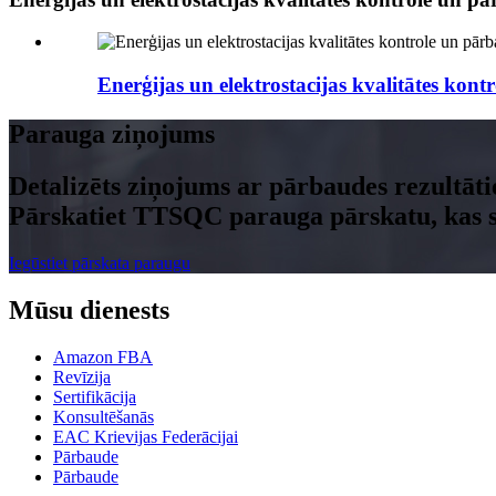
Enerģijas un elektrostacijas kvalitātes kon
Parauga ziņojums
Detalizēts ziņojums ar pārbaudes rezultāti
Pārskatiet TTSQC parauga pārskatu, kas sai
Iegūstiet pārskata paraugu
Mūsu dienests
Amazon FBA
Revīzija
Sertifikācija
Konsultēšanās
EAC Krievijas Federācijai
Pārbaude
Pārbaude