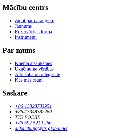
Mācību centrs
Ziņot par paraugiem
Jaunums
Rezervācijas forma
Instrumenti
Par mums
Klienta atsauksmes
Uzņēmuma vērtības
Atbilstība un integritāte
Kas mēs esam
Saskare
+86-13328783951
+86-13348382260
TTS-FOEBE
+86 592 5219 260
anka.chung@tts-global.net