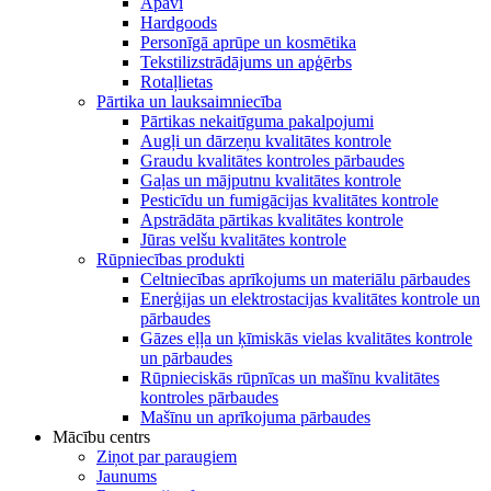
Apavi
Hardgoods
Personīgā aprūpe un kosmētika
Tekstilizstrādājums un apģērbs
Rotaļlietas
Pārtika un lauksaimniecība
Pārtikas nekaitīguma pakalpojumi
Augļi un dārzeņu kvalitātes kontrole
Graudu kvalitātes kontroles pārbaudes
Gaļas un mājputnu kvalitātes kontrole
Pesticīdu un fumigācijas kvalitātes kontrole
Apstrādāta pārtikas kvalitātes kontrole
Jūras velšu kvalitātes kontrole
Rūpniecības produkti
Celtniecības aprīkojums un materiālu pārbaudes
Enerģijas un elektrostacijas kvalitātes kontrole un
pārbaudes
Gāzes eļļa un ķīmiskās vielas kvalitātes kontrole
un pārbaudes
Rūpnieciskās rūpnīcas un mašīnu kvalitātes
kontroles pārbaudes
Mašīnu un aprīkojuma pārbaudes
Mācību centrs
Ziņot par paraugiem
Jaunums