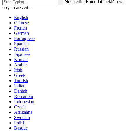
Nospiediet Enter, lai meklētu vai
esc, lai aizvērtu
English
Chinese
French
German
Portuguese
Spanish
Russian
Japanese
Korean
Arabic
Irish
Greek
Turkish
Italian
Danish
Romanian
Indonesian
Czech
Afrikaans
Swedish
Polish
Basque