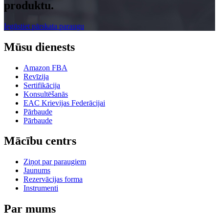
produktu.
Iegūstiet pārskata paraugu
Mūsu dienests
Amazon FBA
Revīzija
Sertifikācija
Konsultēšanās
EAC Krievijas Federācijai
Pārbaude
Pārbaude
Mācību centrs
Ziņot par paraugiem
Jaunums
Rezervācijas forma
Instrumenti
Par mums