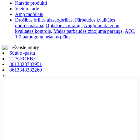
Karstie produkti
Vietņu karte
Amp mobilais
Drošības brilles aizsargbrilles
,
Pārbaudes kvalitātes
nodrošināšana
,
Optiskie acu rāmji
,
Augļu un dārzeņu
kvalitātes kontrole
,
Mājas pārbaudes ziņojuma paraugs
,
AQL
1.0 paraugu ņemšanas plāns
,
Sūtīt e -pastu
TTS-FOEBE
8613328783951
8613348382260
x