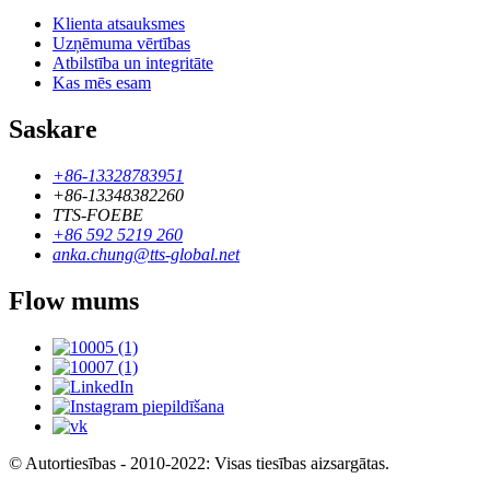
Klienta atsauksmes
Uzņēmuma vērtības
Atbilstība un integritāte
Kas mēs esam
Saskare
+86-13328783951
+86-13348382260
TTS-FOEBE
+86 592 5219 260
anka.chung@tts-global.net
Flow mums
© Autortiesības - 2010-2022: Visas tiesības aizsargātas.