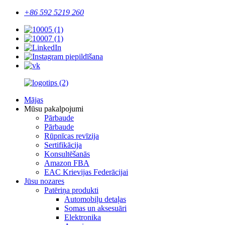
+86 592 5219 260
Mājas
Mūsu pakalpojumi
Pārbaude
Pārbaude
Rūpnīcas revīzija
Sertifikācija
Konsultēšanās
Amazon FBA
EAC Krievijas Federācijai
Jūsu nozares
Patēriņa produkti
Automobiļu detaļas
Somas un aksesuāri
Elektronika