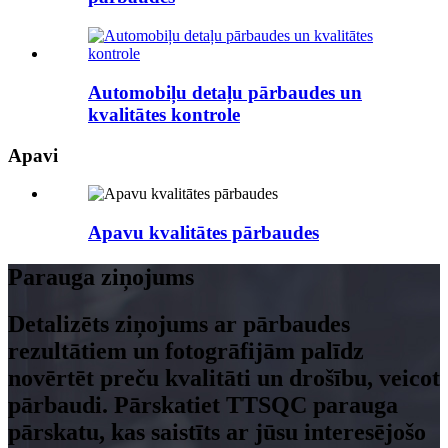
Automobiļu detaļu pārbaudes un
kvalitātes kontrole
Apavi
Apavu kvalitātes pārbaudes
Parauga ziņojums
Detalizēts ziņojums ar pārbaudes
rezultātiem un fotogrāfijām palīdz
novērtēt preču kvalitāti un drošību, veicot
pārbaudi. Pārskatiet TTSQC parauga
pārskatu, kas saistīts ar jūsu interesējošo