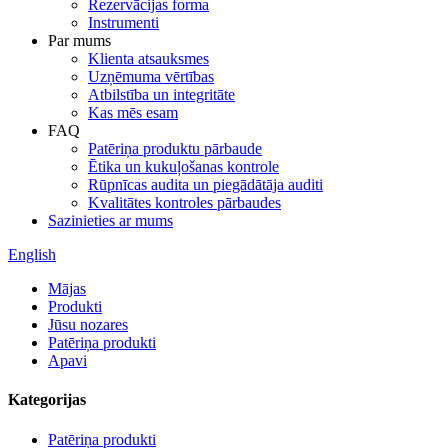
Rezervācijas forma
Instrumenti
Par mums
Klienta atsauksmes
Uzņēmuma vērtības
Atbilstība un integritāte
Kas mēs esam
FAQ
Patēriņa produktu pārbaude
Ētika un kukuļošanas kontrole
Rūpnīcas audita un piegādātāja auditi
Kvalitātes kontroles pārbaudes
Sazinieties ar mums
English
Mājas
Produkti
Jūsu nozares
Patēriņa produkti
Apavi
Kategorijas
Patēriņa produkti