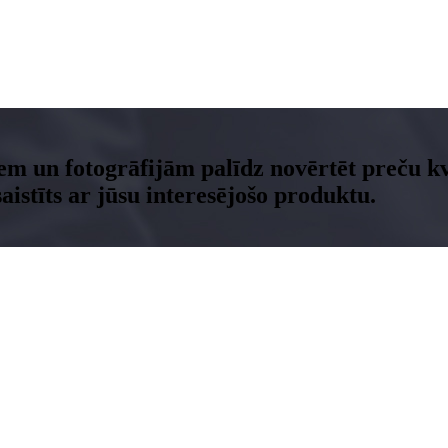
em un fotogrāfijām palīdz novērtēt preču kva
stīts ar jūsu interesējošo produktu.