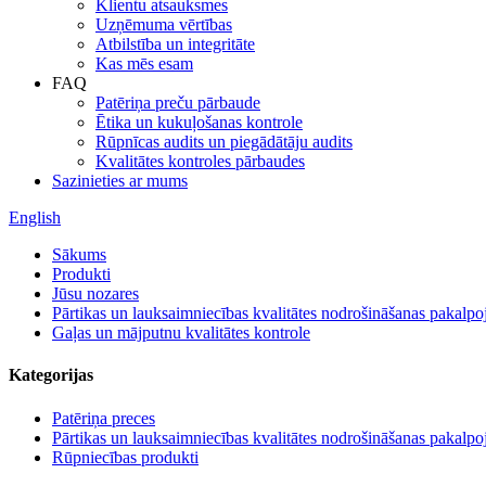
Klientu atsauksmes
Uzņēmuma vērtības
Atbilstība un integritāte
Kas mēs esam
FAQ
Patēriņa preču pārbaude
Ētika un kukuļošanas kontrole
Rūpnīcas audits un piegādātāju audits
Kvalitātes kontroles pārbaudes
Sazinieties ar mums
English
Sākums
Produkti
Jūsu nozares
Pārtikas un lauksaimniecības kvalitātes nodrošināšanas pakalp
Gaļas un mājputnu kvalitātes kontrole
Kategorijas
Patēriņa preces
Pārtikas un lauksaimniecības kvalitātes nodrošināšanas pakalp
Rūpniecības produkti