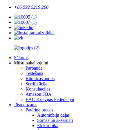
+86 592 5219 260
Sākums
Mūsu pakalpojumi
Pārbaude
Testēšana
Rūpnīcas audits
Sertifikācija
Konsultācijas
Amazon FBA
EAC Krievijas Federācijai
Jūsu nozares
Patēriņa preces
Automobiļu daļas
Somas un aksesuāri
Elektronika