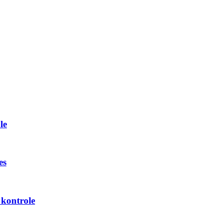
le
es
 kontrole