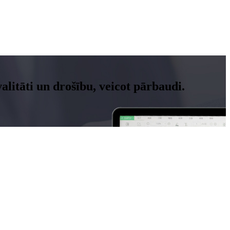
litāti un drošību, veicot pārbaudi.