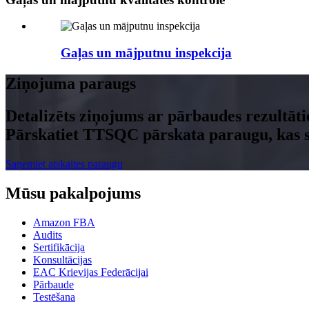
Gaļas un mājputnu inspekcija
Ziņojuma paraugs
Detalizēts ziņojums ar pārbaudes rezultāti
Pārskatiet TTSQC pārskata paraugu, kas sai
Saņemiet atskaites paraugu
Mūsu pakalpojums
Amazon FBA
Audits
Sertifikācija
Konsultācijas
EAC Krievijas Federācijai
Pārbaude
Testēšana