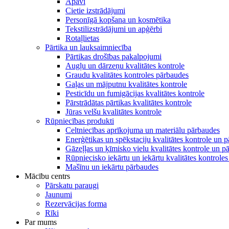
Apavi
Cietie izstrādājumi
Personīgā kopšana un kosmētika
Tekstilizstrādājumi un apģērbi
Rotaļlietas
Pārtika un lauksaimniecība
Pārtikas drošības pakalpojumi
Augļu un dārzeņu kvalitātes kontrole
Graudu kvalitātes kontroles pārbaudes
Gaļas un mājputnu kvalitātes kontrole
Pesticīdu un fumigācijas kvalitātes kontrole
Pārstrādātas pārtikas kvalitātes kontrole
Jūras velšu kvalitātes kontrole
Rūpniecības produkti
Celtniecības aprīkojuma un materiālu pārbaudes
Enerģētikas un spēkstaciju kvalitātes kontrole un 
Gāzeļļas un ķīmisko vielu kvalitātes kontrole un p
Rūpniecisko iekārtu un iekārtu kvalitātes kontrole
Mašīnu un iekārtu pārbaudes
Mācību centrs
Pārskatu paraugi
Jaunumi
Rezervācijas forma
Rīki
Par mums