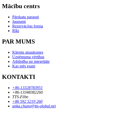
Mācību centrs
Pārskatu paraugi
Jaunumi
Rezervācijas forma
Rīki
PAR MUMS
Klientu atsauksmes
Uzņēmuma vērtības
Atbilstība un integritāte
Kas mēs esam
KONTAKTI
+86-13328783951
+86-13348382260
TTS-Fēbe
+86 592 5219 260
anka.chung@tts-global.net