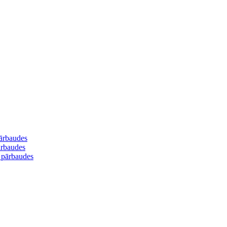
pārbaudes
ārbaudes
s pārbaudes