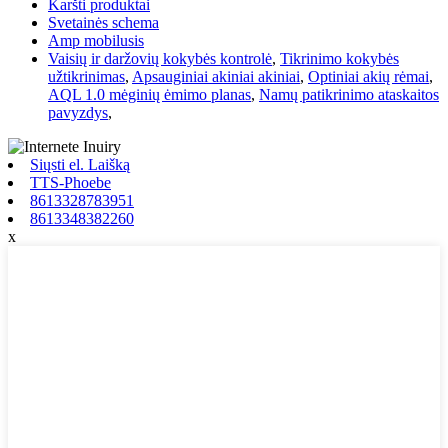
Karšti produktai
Svetainės schema
Amp mobilusis
Vaisių ir daržovių kokybės kontrolė
,
Tikrinimo kokybės
užtikrinimas
,
Apsauginiai akiniai akiniai
,
Optiniai akių rėmai
,
AQL 1.0 mėginių ėmimo planas
,
Namų patikrinimo ataskaitos
pavyzdys
,
Siųsti el. Laišką
TTS-Phoebe
8613328783951
8613348382260
x