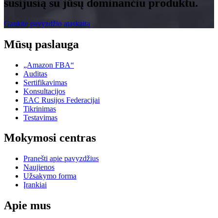
susijusią su jūsų dominančiu produktu.
Gaukite pavyzdžio ataskaitą
Mūsų paslauga
„Amazon FBA“
Auditas
Sertifikavimas
Konsultacijos
EAC Rusijos Federacijai
Tikrinimas
Testavimas
Mokymosi centras
Pranešti apie pavyzdžius
Naujienos
Užsakymo forma
Įrankiai
Apie mus