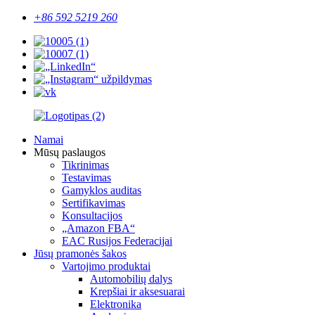
+86 592 5219 260
Namai
Mūsų paslaugos
Tikrinimas
Testavimas
Gamyklos auditas
Sertifikavimas
Konsultacijos
„Amazon FBA“
EAC Rusijos Federacijai
Jūsų pramonės šakos
Vartojimo produktai
Automobilių dalys
Krepšiai ir aksesuarai
Elektronika