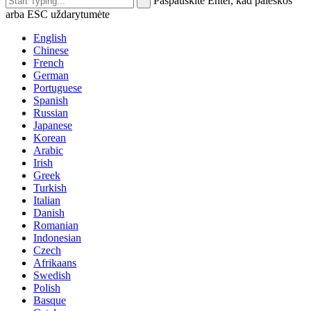
Paspauskite Enter, kad paieškos
arba ESC uždarytumėte
English
Chinese
French
German
Portuguese
Spanish
Russian
Japanese
Korean
Arabic
Irish
Greek
Turkish
Italian
Danish
Romanian
Indonesian
Czech
Afrikaans
Swedish
Polish
Basque