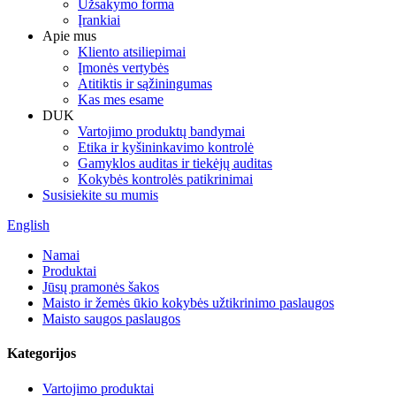
Užsakymo forma
Įrankiai
Apie mus
Kliento atsiliepimai
Įmonės vertybės
Atitiktis ir sąžiningumas
Kas mes esame
DUK
Vartojimo produktų bandymai
Etika ir kyšininkavimo kontrolė
Gamyklos auditas ir tiekėjų auditas
Kokybės kontrolės patikrinimai
Susisiekite su mumis
English
Namai
Produktai
Jūsų pramonės šakos
Maisto ir žemės ūkio kokybės užtikrinimo paslaugos
Maisto saugos paslaugos
Kategorijos
Vartojimo produktai