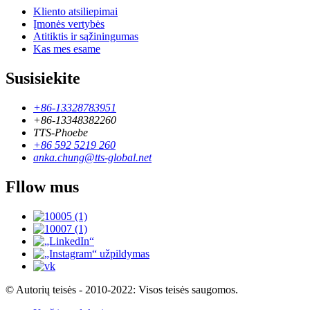
Kliento atsiliepimai
Įmonės vertybės
Atitiktis ir sąžiningumas
Kas mes esame
Susisiekite
+86-13328783951
+86-13348382260
TTS-Phoebe
+86 592 5219 260
anka.chung@tts-global.net
Fllow mus
© Autorių teisės - 2010-2022: Visos teisės saugomos.