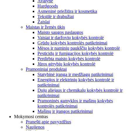
Avalynė
Hardgoods
Asmeninė priežiūra ir kosmetika
Tekstilė ir drabužiai
Žaislai
Maistas ir žemės ūkis
Maisto saugos paslaugos
Vaisiai ir daržovių kokybės kontrolė
Grūdų kokybės kontrolės patikrinimai
Mėsos ir naminių paukščių kokybės kontrolė
Pesticidų ir fumigacijos kokybės kontrolė
Perdirbta maisto kokybės kontrolė
Jūros gėrybių kokybės kontrolė
Pramoniniai produktai
Statybinė įranga ir medžiagų patikrinimai
Energijos ir elektrinių kokybės kontrolė ir
patikrinimai
Dujų aliejaus ir chemikalų kokybės kontrolė ir
patikrinimai
Pramoninės gamyklos ir mašinų kokybės
kontrolės patikrinimai
Mašinų ir įrangos patikrinimai
Mokymosi centras
Pranešti apie pavyzdžius
Naujienos