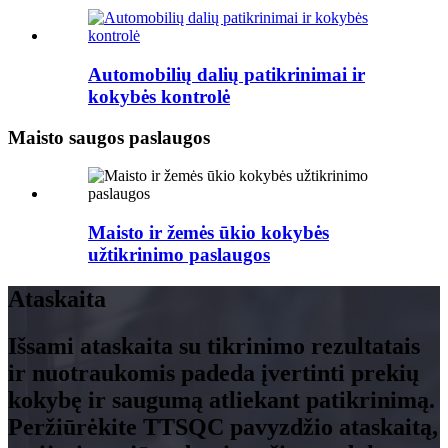
Automobilių dalių patikrinimai ir
kokybės kontrolė
Maisto saugos paslaugos
Maisto ir žemės ūkio kokybės
užtikrinimo paslaugos
Ataskaita
Išsami ataskaita su tikrinimo rezultatais
ir nuotraukomis padeda įvertinti prekių
kokybę ir saugumą atliekant patikrinimą.
Peržiūrėkite TTSQC pavyzdžio ataskaitą,