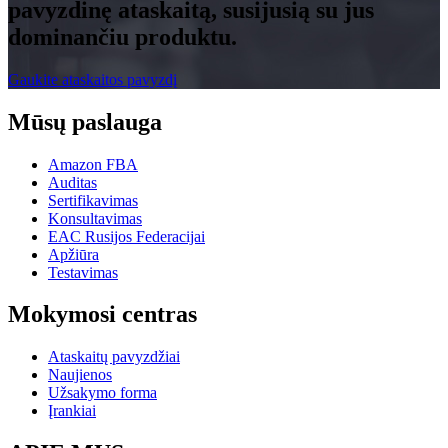
pavyzdinę ataskaitą, susijusią su jus
dominančiu produktu.
Gaukite ataskaitos pavyzdį
Mūsų paslauga
Amazon FBA
Auditas
Sertifikavimas
Konsultavimas
EAC Rusijos Federacijai
Apžiūra
Testavimas
Mokymosi centras
Ataskaitų pavyzdžiai
Naujienos
Užsakymo forma
Įrankiai