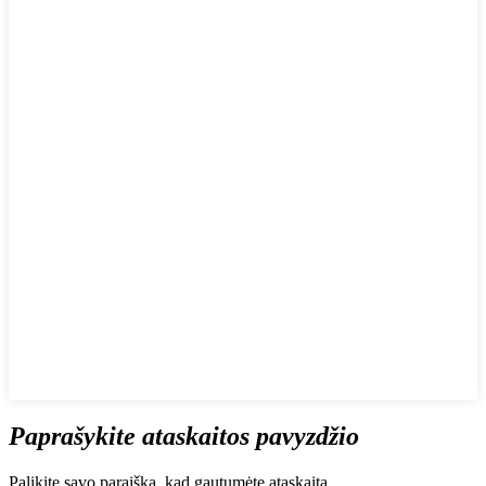
Paprašykite ataskaitos pavyzdžio
Palikite savo paraišką, kad gautumėte ataskaitą.