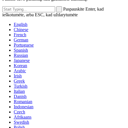
Paspauskite Enter, kad
ieškotumėte, arba ESC, kad uždarytumėte
English
Chinese
French
German
Portuguese
Spanish
Russian
Japanese
Korean
Arabic
Irish
Greek
Turkish
Italian
Danish
Romanian
Indonesian
Czech
Afrikaans
Swedish
Polish