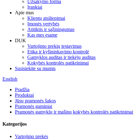
Užsakymo forma
Įrankiai
Apie mus
Klientų atsiliepimai
Įmonės vertybės
Atitiktis ir sąžiningumas
Kas mes esame
DUK
Vartojimo prekių testavimas
Etika ir kyšininkavimo kontrolė
Gamyklos auditas ir tiekėjų auditas
Kokybės kontrolės patikrinimai
Susisiekite su mumis
English
Pradžia
Produktai
Jūsų pramonės šakos
Pramonės gaminiai
Pramonės gamyklų ir mašinų kokybės kontrolės patikrinimai
Kategorijos
Vartojimo prekės