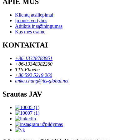
APIE MUS
Klientų atsiliepimai
Įmonės vertybės
Atitiktis ir sąžiningumas
Kas mes esame
KONTAKTAI
+86-13328783951
+86-13348382260
TTS-Phoebe
+86 592 5219 260
anka.chung@tts-global.net
Srautas JAV