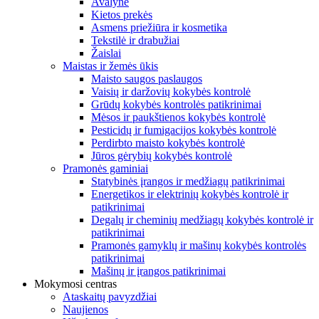
Avalynė
Kietos prekės
Asmens priežiūra ir kosmetika
Tekstilė ir drabužiai
Žaislai
Maistas ir žemės ūkis
Maisto saugos paslaugos
Vaisių ir daržovių kokybės kontrolė
Grūdų kokybės kontrolės patikrinimai
Mėsos ir paukštienos kokybės kontrolė
Pesticidų ir fumigacijos kokybės kontrolė
Perdirbto maisto kokybės kontrolė
Jūros gėrybių kokybės kontrolė
Pramonės gaminiai
Statybinės įrangos ir medžiagų patikrinimai
Energetikos ir elektrinių kokybės kontrolė ir
patikrinimai
Degalų ir cheminių medžiagų kokybės kontrolė ir
patikrinimai
Pramonės gamyklų ir mašinų kokybės kontrolės
patikrinimai
Mašinų ir įrangos patikrinimai
Mokymosi centras
Ataskaitų pavyzdžiai
Naujienos