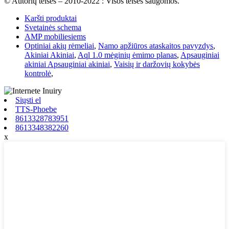
© Autorių teisės – 2010-2022 : Visos teisės saugomos.
Karšti produktai
Svetainės schema
AMP mobiliesiems
Optiniai akių rėmeliai
,
Namo apžiūros ataskaitos pavyzdys
,
Akiniai Akiniai
,
Aql 1.0 mėginių ėmimo planas
,
Apsauginiai
akiniai Apsauginiai akiniai
,
Vaisių ir daržovių kokybės
kontrolė
,
Siųsti el
TTS-Phoebe
8613328783951
8613348382260
x