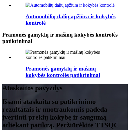
Automobilių dalių apžiūra ir kokybės
kontrolė
Pramonės gamyklų ir mašinų kokybės kontrolės
patikrinimai
Pramonės gamyklų ir mašinų
kokybės kontrolės patikrinimai
Ataskaitos pavyzdys
Išsami ataskaita su patikrinimo
rezultatais ir nuotraukomis padeda
įvertinti prekių kokybę ir saugumą
atliekant patikrą. Peržiūrėkite TTSQC