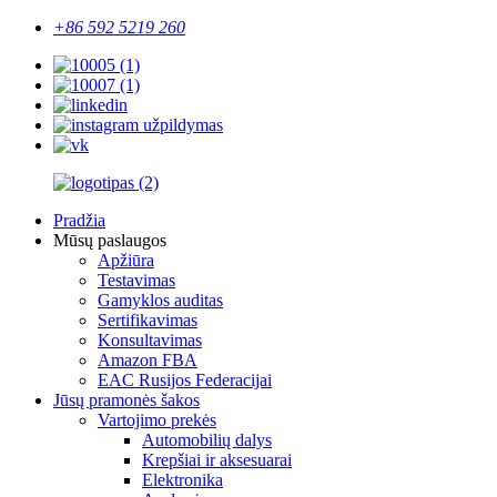
+86 592 5219 260
Pradžia
Mūsų paslaugos
Apžiūra
Testavimas
Gamyklos auditas
Sertifikavimas
Konsultavimas
Amazon FBA
EAC Rusijos Federacijai
Jūsų pramonės šakos
Vartojimo prekės
Automobilių dalys
Krepšiai ir aksesuarai
Elektronika