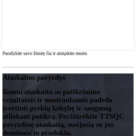
Parašykite savo žinutę čia ir atsiųskite mums
Ataskaitos pavyzdys
Išsami ataskaita su patikrinimo
rezultatais ir nuotraukomis padeda
įvertinti prekių kokybę ir saugumą
atliekant patikrą. Peržiūrėkite TTSQC
pavyzdinę ataskaitą, susijusią su jus
dominančiu produktu.