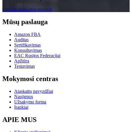
Gaukite ataskaitos pavyzdį
Mūsų paslauga
Amazon FBA
Auditas
Sertifikavimas
Konsultavimas
EAC Rusijos Federacijai
Apžiūra
Testavimas
Mokymosi centras
Ataskaitų pavyzdžiai
Naujienos
Užsakymo forma
Įrankiai
APIE MUS