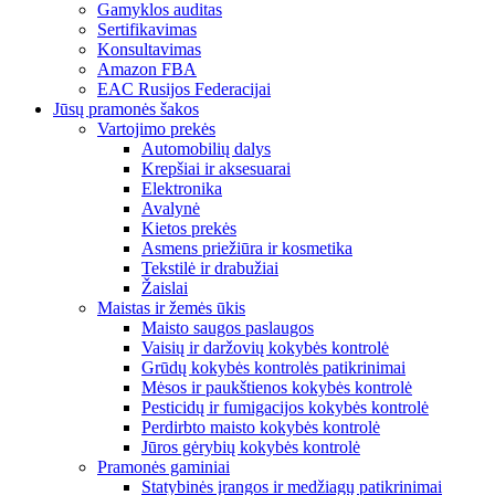
Gamyklos auditas
Sertifikavimas
Konsultavimas
Amazon FBA
EAC Rusijos Federacijai
Jūsų pramonės šakos
Vartojimo prekės
Automobilių dalys
Krepšiai ir aksesuarai
Elektronika
Avalynė
Kietos prekės
Asmens priežiūra ir kosmetika
Tekstilė ir drabužiai
Žaislai
Maistas ir žemės ūkis
Maisto saugos paslaugos
Vaisių ir daržovių kokybės kontrolė
Grūdų kokybės kontrolės patikrinimai
Mėsos ir paukštienos kokybės kontrolė
Pesticidų ir fumigacijos kokybės kontrolė
Perdirbto maisto kokybės kontrolė
Jūros gėrybių kokybės kontrolė
Pramonės gaminiai
Statybinės įrangos ir medžiagų patikrinimai