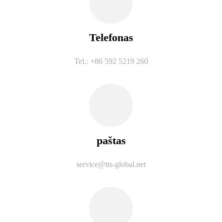
Telefonas
Tel.: +86 592 5219 260
paštas
service@tts-global.net