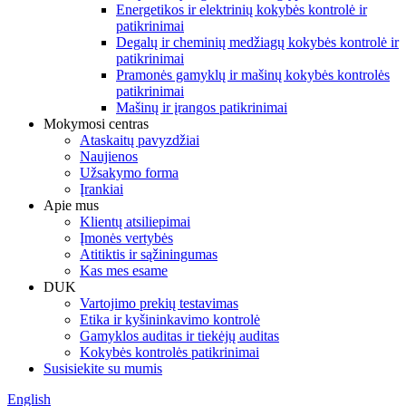
Energetikos ir elektrinių kokybės kontrolė ir
patikrinimai
Degalų ir cheminių medžiagų kokybės kontrolė ir
patikrinimai
Pramonės gamyklų ir mašinų kokybės kontrolės
patikrinimai
Mašinų ir įrangos patikrinimai
Mokymosi centras
Ataskaitų pavyzdžiai
Naujienos
Užsakymo forma
Įrankiai
Apie mus
Klientų atsiliepimai
Įmonės vertybės
Atitiktis ir sąžiningumas
Kas mes esame
DUK
Vartojimo prekių testavimas
Etika ir kyšininkavimo kontrolė
Gamyklos auditas ir tiekėjų auditas
Kokybės kontrolės patikrinimai
Susisiekite su mumis
English