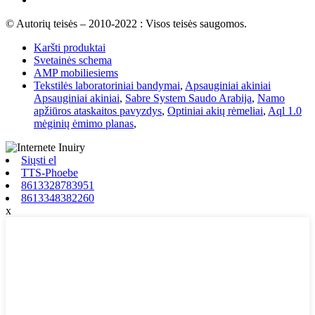
© Autorių teisės – 2010-2022 : Visos teisės saugomos.
Karšti produktai
Svetainės schema
AMP mobiliesiems
Tekstilės laboratoriniai bandymai
,
Apsauginiai akiniai
Apsauginiai akiniai
,
Sabre System Saudo Arabija
,
Namo
apžiūros ataskaitos pavyzdys
,
Optiniai akių rėmeliai
,
Aql 1.0
mėginių ėmimo planas
,
Siųsti el
TTS-Phoebe
8613328783951
8613348382260
x