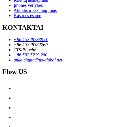
Klientų atsiliepimai
Įmonės vertybės
Atitiktis ir sąžiningumas
Kas mes esame
KONTAKTAI
+86-13328783951
+86-13348382260
TTS-Phoebe
+86 592 5219 260
anka.chung@tts-global.net
Flow US