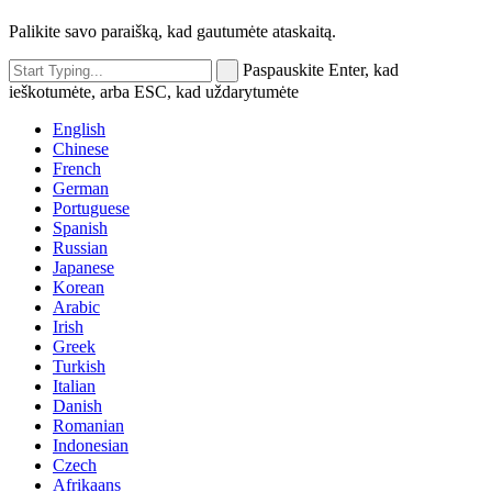
Palikite savo paraišką, kad gautumėte ataskaitą.
Paspauskite Enter, kad
ieškotumėte, arba ESC, kad uždarytumėte
English
Chinese
French
German
Portuguese
Spanish
Russian
Japanese
Korean
Arabic
Irish
Greek
Turkish
Italian
Danish
Romanian
Indonesian
Czech
Afrikaans