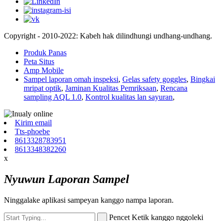
Copyright - 2010-2022: Kabeh hak dilindhungi undhang-undhang.
Produk Panas
Peta Situs
Amp Mobile
Sampel laporan omah inspeksi
,
Gelas safety goggles
,
Bingkai
mripat optik
,
Jaminan Kualitas Pemriksaan
,
Rencana
sampling AQL 1.0
,
Kontrol kualitas lan sayuran
,
Kirim email
Tts-phoebe
8613328783951
8613348382260
x
Nyuwun Laporan Sampel
Ninggalake aplikasi sampeyan kanggo nampa laporan.
Pencet Ketik kanggo nggoleki