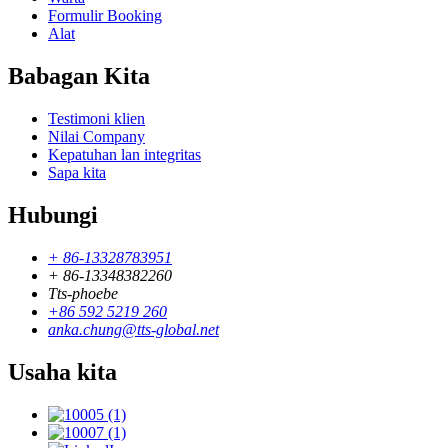
Formulir Booking
Alat
Babagan Kita
Testimoni klien
Nilai Company
Kepatuhan lan integritas
Sapa kita
Hubungi
+ 86-13328783951
+ 86-13348382260
Tts-phoebe
+86 592 5219 260
anka.chung@tts-global.net
Usaha kita