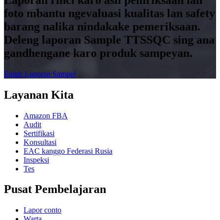
foto mbantu ngevaluasi kualitas lan safety
barang nalika nindakake pemeriksaan.
Deleng laporan Sample TTSSQC sing ana
gandhengane karo produk sampeyan.
Entuk Laporan Sampel
Layanan Kita
Amazon FBA
Audit
Sertifikasi
Konsultasi
EAC kanggo Federasi Rusia
Inspeksi
Tes
Pusat Pembelajaran
Lapor conto
Warta