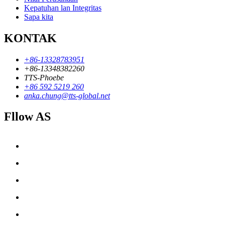
Kepatuhan lan Integritas
Sapa kita
KONTAK
+86-13328783951
+86-13348382260
TTS-Phoebe
+86 592 5219 260
anka.chung@tts-global.net
Fllow AS