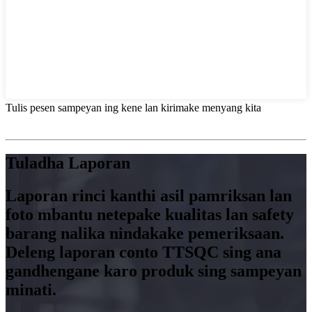
Tulis pesen sampeyan ing kene lan kirimake menyang kita
Tuladha Laporan
Laporan rinci kanthi asil pamriksan lan
foto mbantu netepake kualitas lan safety
barang nalika nindakake pemeriksaan.
Deleng laporan conto TTSQC sing ana
gandhengane karo produk sing sampeyan
minati.