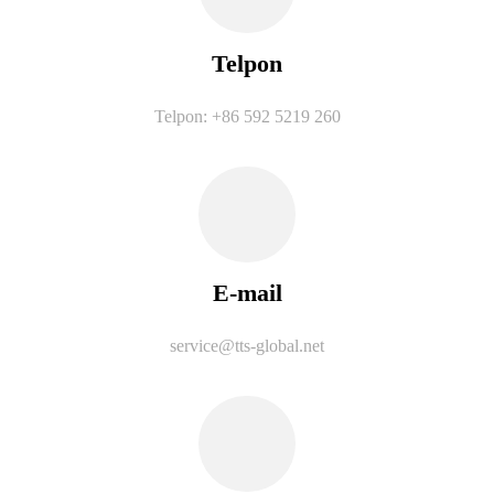
Telpon
Telpon: +86 592 5219 260
E-mail
service@tts-global.net