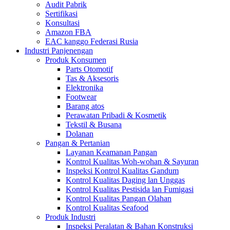
Audit Pabrik
Sertifikasi
Konsultasi
Amazon FBA
EAC kanggo Federasi Rusia
Industri Panjenengan
Produk Konsumen
Parts Otomotif
Tas & Aksesoris
Elektronika
Footwear
Barang atos
Perawatan Pribadi & Kosmetik
Tekstil & Busana
Dolanan
Pangan & Pertanian
Layanan Keamanan Pangan
Kontrol Kualitas Woh-wohan & Sayuran
Inspeksi Kontrol Kualitas Gandum
Kontrol Kualitas Daging lan Unggas
Kontrol Kualitas Pestisida lan Fumigasi
Kontrol Kualitas Pangan Olahan
Kontrol Kualitas Seafood
Produk Industri
Inspeksi Peralatan & Bahan Konstruksi