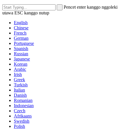
Pencet enter kanggo nggoleki
utawa ESC kanggo nutup
English
Chinese
French
German
Portuguese
Spanish
Russian
Japanese
Korean
Arabic
Irish
Greek
Turkish
Italian
Danish
Romanian
Indonesian
Czech
Afrikaans
Swedish
Polish