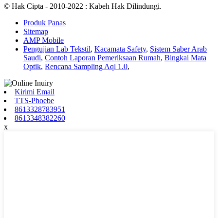
© Hak Cipta - 2010-2022 : Kabeh Hak Dilindungi.
Produk Panas
Sitemap
AMP Mobile
Pengujian Lab Tekstil
,
Kacamata Safety
,
Sistem Saber Arab
Saudi
,
Contoh Laporan Pemeriksaan Rumah
,
Bingkai Mata
Optik
,
Rencana Sampling Aql 1.0
,
Kirimi Email
TTS-Phoebe
8613328783951
8613348382260
x