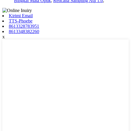
Bingkai Mata Optik
,
Rencana Sampling Aql 1.0
,
Kirimi Email
TTS-Phoebe
8613328783951
8613348382260
x