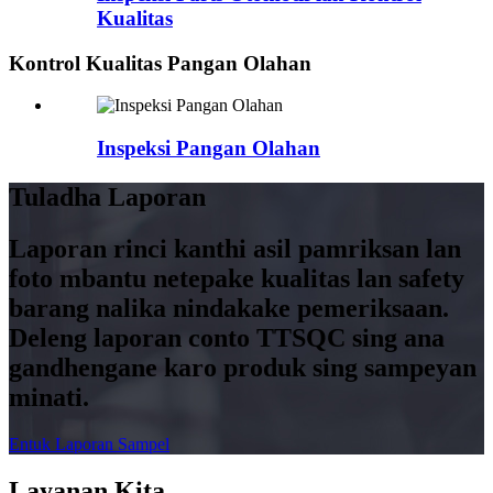
Kualitas
Kontrol Kualitas Pangan Olahan
Inspeksi Pangan Olahan
Tuladha Laporan
Laporan rinci kanthi asil pamriksan lan
foto mbantu netepake kualitas lan safety
barang nalika nindakake pemeriksaan.
Deleng laporan conto TTSQC sing ana
gandhengane karo produk sing sampeyan
minati.
Entuk Laporan Sampel
Layanan Kita