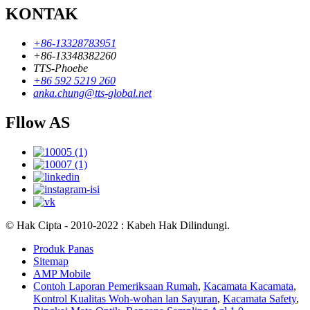
KONTAK
+86-13328783951
+86-13348382260
TTS-Phoebe
+86 592 5219 260
anka.chung@tts-global.net
Fllow AS
© Hak Cipta - 2010-2022 : Kabeh Hak Dilindungi.
Produk Panas
Sitemap
AMP Mobile
Contoh Laporan Pemeriksaan Rumah
,
Kacamata Kacamata
,
Kontrol Kualitas Woh-wohan lan Sayuran
,
Kacamata Safety
,