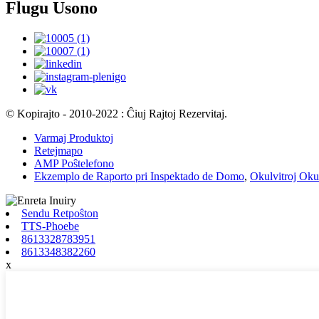
Flugu Usono
© Kopirajto - 2010-2022 : Ĉiuj Rajtoj Rezervitaj.
Varmaj Produktoj
Retejmapo
AMP Poŝtelefono
Ekzemplo de Raporto pri Inspektado de Domo
,
Okulvitroj Okul
Sendu Retpoŝton
TTS-Phoebe
8613328783951
8613348382260
x