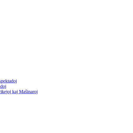
spektadoj
adoj
rikejoj kaj Maŝinaroj