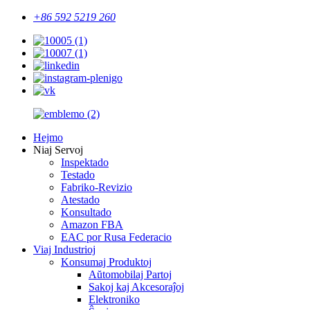
+86 592 5219 260
Hejmo
Niaj Servoj
Inspektado
Testado
Fabriko-Revizio
Atestado
Konsultado
Amazon FBA
EAC por Rusa Federacio
Viaj Industrioj
Konsumaj Produktoj
Aŭtomobilaj Partoj
Sakoj kaj Akcesoraĵoj
Elektroniko