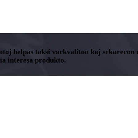
fotoj helpas taksi varkvaliton kaj sekureco
a interesa produkto.