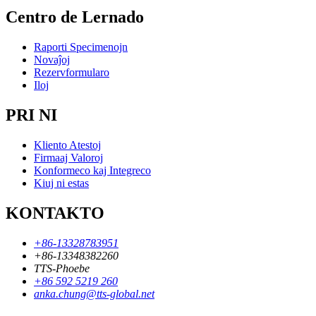
Centro de Lernado
Raporti Specimenojn
Novaĵoj
Rezervformularo
Iloj
PRI NI
Kliento Atestoj
Firmaaj Valoroj
Konformeco kaj Integreco
Kiuj ni estas
KONTAKTO
+86-13328783951
+86-13348382260
TTS-Phoebe
+86 592 5219 260
anka.chung@tts-global.net