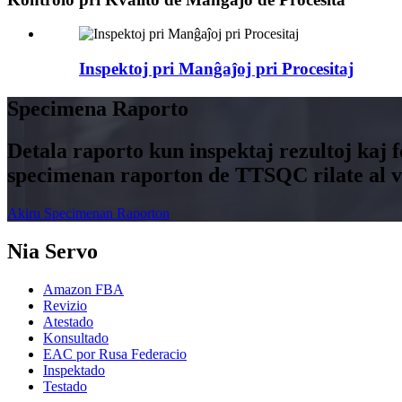
Inspektoj pri Manĝaĵoj pri Procesitaj
Specimena Raporto
Detala raporto kun inspektaj rezultoj kaj 
specimenan raporton de TTSQC rilate al vi
Akiru Specimenan Raporton
Nia Servo
Amazon FBA
Revizio
Atestado
Konsultado
EAC por Rusa Federacio
Inspektado
Testado