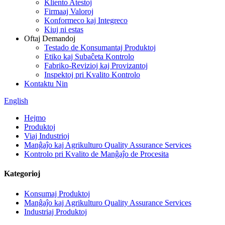
Kliento Atestoj
Firmaaj Valoroj
Konformeco kaj Integreco
Kiuj ni estas
Oftaj Demandoj
Testado de Konsumantaj Produktoj
Etiko kaj Subaĉeta Kontrolo
Fabriko-Revizioj kaj Provizantoj
Inspektoj pri Kvalito Kontrolo
Kontaktu Nin
English
Hejmo
Produktoj
Viaj Industrioj
Manĝaĵo kaj Agrikulturo Quality Assurance Services
Kontrolo pri Kvalito de Manĝaĵo de Procesita
Kategorioj
Konsumaj Produktoj
Manĝaĵo kaj Agrikulturo Quality Assurance Services
Industriaj Produktoj