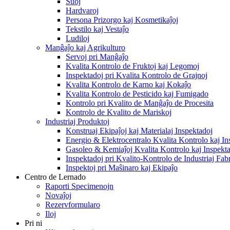
Ŝuoj
Hardvaroj
Persona Prizorgo kaj Kosmetikaĵoj
Tekstilo kaj Vestaĵo
Ludiloj
Manĝaĵo kaj Agrikulturo
Servoj pri Manĝaĵo
Kvalita Kontrolo de Fruktoj kaj Legomoj
Inspektadoj pri Kvalita Kontrolo de Grajnoj
Kvalita Kontrolo de Karno kaj Kokaĵo
Kvalita Kontrolo de Pesticido kaj Fumigado
Kontrolo pri Kvalito de Manĝaĵo de Procesita
Kontrolo de Kvalito de Mariskoj
Industriaj Produktoj
Konstruaj Ekipaĵoj kaj Materialaj Inspektadoj
Energio & Elektrocentralo Kvalita Kontrolo kaj In
Gasoleo & Kemiaĵoj Kvalita Kontrolo kaj Inspekt
Inspektadoj pri Kvalito-Kontrolo de Industriaj Fab
Inspektoj pri Maŝinaro kaj Ekipaĵo
Centro de Lernado
Raporti Specimenojn
Novaĵoj
Rezervformularo
Iloj
Pri ni