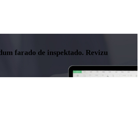
n dum farado de inspektado. Revizu