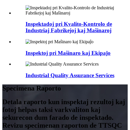
Inspektadoj pri Kvalito-Kontrolo de
Industriaj Fabrikejoj kaj Maŝinaroj
Inspektoj pri Maŝinaro kaj Ekipaĵo
Industrial Quality Assurance Services
Specimena Raporto
Detala raporto kun inspektaj rezultoj kaj
fotoj helpas taksi varkvaliton kaj
sekurecon dum farado de inspektado.
Revizu specimenan raporton de TTSQC