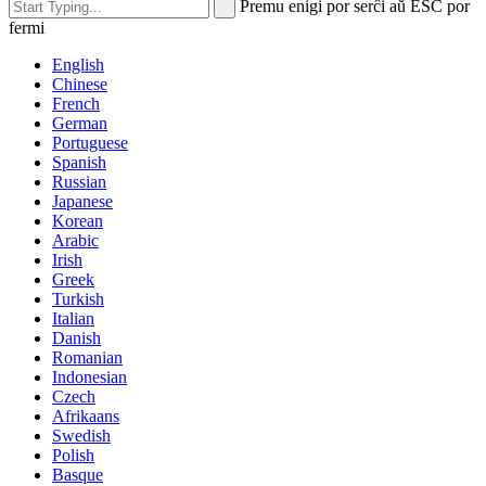
Premu enigi por serĉi aŭ ESC por
fermi
English
Chinese
French
German
Portuguese
Spanish
Russian
Japanese
Korean
Arabic
Irish
Greek
Turkish
Italian
Danish
Romanian
Indonesian
Czech
Afrikaans
Swedish
Polish
Basque