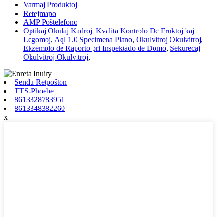
Varmaj Produktoj
Retejmapo
AMP Poŝtelefono
Optikaj Okulaj Kadroj
,
Kvalita Kontrolo De Fruktoj kaj
Legomoj
,
Aql 1.0 Specimena Plano
,
Okulvitroj Okulvitroj
,
Ekzemplo de Raporto pri Inspektado de Domo
,
Sekurecaj
Okulvitroj Okulvitroj
,
Sendu Retpoŝton
TTS-Phoebe
8613328783951
8613348382260
x