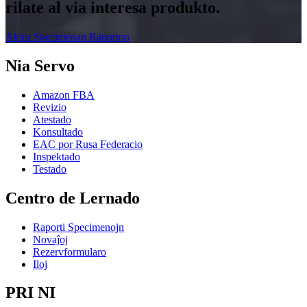
rilate al via interesa produkto.
Akiru Specimenan Raporton
Nia Servo
Amazon FBA
Revizio
Atestado
Konsultado
EAC por Rusa Federacio
Inspektado
Testado
Centro de Lernado
Raporti Specimenojn
Novaĵoj
Rezervformularo
Iloj
PRI NI