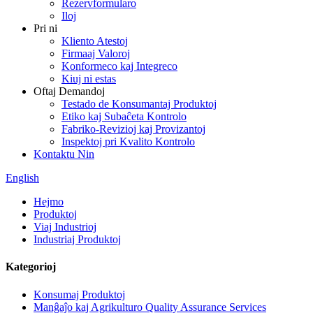
Rezervformularo
Iloj
Pri ni
Kliento Atestoj
Firmaaj Valoroj
Konformeco kaj Integreco
Kiuj ni estas
Oftaj Demandoj
Testado de Konsumantaj Produktoj
Etiko kaj Subaĉeta Kontrolo
Fabriko-Revizioj kaj Provizantoj
Inspektoj pri Kvalito Kontrolo
Kontaktu Nin
English
Hejmo
Produktoj
Viaj Industrioj
Industriaj Produktoj
Kategorioj
Konsumaj Produktoj
Manĝaĵo kaj Agrikulturo Quality Assurance Services