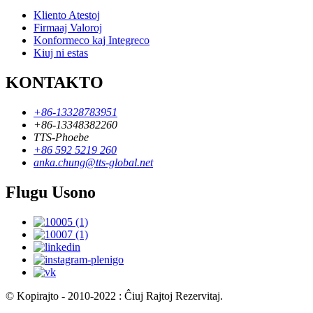
Kliento Atestoj
Firmaaj Valoroj
Konformeco kaj Integreco
Kiuj ni estas
KONTAKTO
+86-13328783951
+86-13348382260
TTS-Phoebe
+86 592 5219 260
anka.chung@tts-global.net
Flugu Usono
© Kopirajto - 2010-2022 : Ĉiuj Rajtoj Rezervitaj.