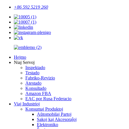
+86 592 5219 260
Hejmo
Niaj Servoj
Inspektado
Testado
Fabriko-Revizio
Atestado
Konsultado
Amazon FBA
EAC por Rusa Federacio
Viaj Industrioj
Konsumaj Produktoj
Aŭtomobilaj Partoj
Sakoj kaj Akcesoraĵoj
Elektroniko