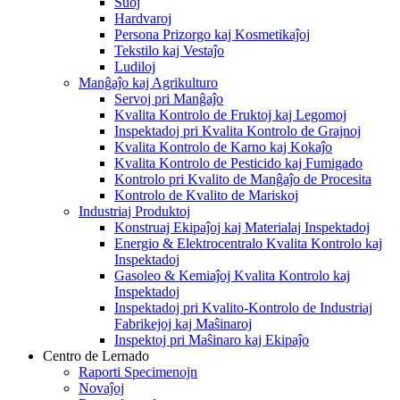
Ŝuoj
Hardvaroj
Persona Prizorgo kaj Kosmetikaĵoj
Tekstilo kaj Vestaĵo
Ludiloj
Manĝaĵo kaj Agrikulturo
Servoj pri Manĝaĵo
Kvalita Kontrolo de Fruktoj kaj Legomoj
Inspektadoj pri Kvalita Kontrolo de Grajnoj
Kvalita Kontrolo de Karno kaj Kokaĵo
Kvalita Kontrolo de Pesticido kaj Fumigado
Kontrolo pri Kvalito de Manĝaĵo de Procesita
Kontrolo de Kvalito de Mariskoj
Industriaj Produktoj
Konstruaj Ekipaĵoj kaj Materialaj Inspektadoj
Energio & Elektrocentralo Kvalita Kontrolo kaj
Inspektadoj
Gasoleo & Kemiaĵoj Kvalita Kontrolo kaj
Inspektadoj
Inspektadoj pri Kvalito-Kontrolo de Industriaj
Fabrikejoj kaj Maŝinaroj
Inspektoj pri Maŝinaro kaj Ekipaĵo
Centro de Lernado
Raporti Specimenojn
Novaĵoj