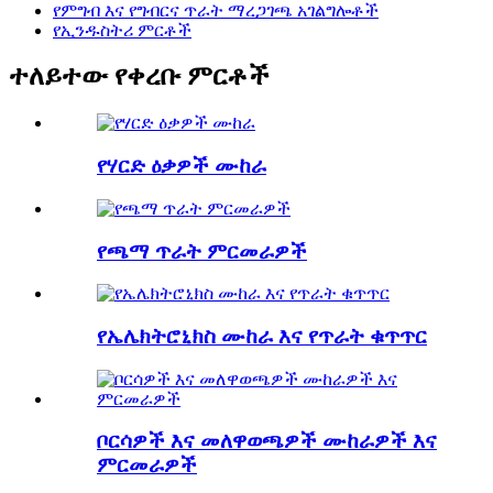
የምግብ እና የግብርና ጥራት ማረጋገጫ አገልግሎቶች
የኢንዱስትሪ ምርቶች
ተለይተው የቀረቡ ምርቶች
የሃርድ ዕቃዎች ሙከራ
የጫማ ጥራት ምርመራዎች
የኤሌክትሮኒክስ ሙከራ እና የጥራት ቁጥጥር
ቦርሳዎች እና መለዋወጫዎች ሙከራዎች እና
ምርመራዎች