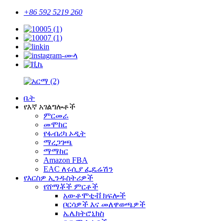
+86 592 5219 260
ቤት
የእኛ አገልግሎቶች
ምርመራ
መሞከር
የፋብሪካ ኦዲት
ማረጋገጫ
ማማከር
Amazon FBA
EAC ለሩሲያ ፌዴሬሽን
የእርስዎ ኢንዱስትሪዎች
የሸማቾች ምርቶች
አውቶሞቲቭ ክፍሎች
ቦርሳዎች እና መለዋወጫዎች
ኤሌክትሮኒክስ