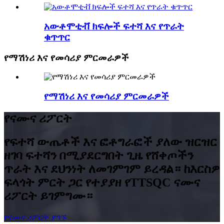
አውቶሞቲቭ ክፍሎች ፍተሻ እና የጥራት
ቁጥጥር
የማሽነሪ እና የመሳሪያ ምርመራዎች
የማሽነሪ እና የመሳሪያ ምርመራዎች
የናሙና ሪፖርት
የፍተሻ ውጤቶች እና ፎቶግራፎች ያለው ዝርዝር
ዘገባ ፍተሻን በሚያደርግበት ጊዜ የሸቀጦችን
ጥራት እና ደህንነት ለመገምገም ይረዳል። ከእርስዎ
ፍላጎት ምርት ጋር የተያያዘ የTTSQC ናሙና
ሪፖርት ይገምግሙ።
የናሙና ሪፖርት ያግኙ