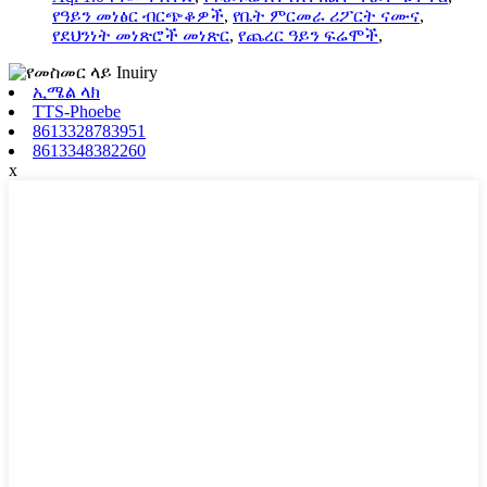
የዓይን መነፅር ብርጭቆዎች
,
የቤት ምርመራ ሪፖርት ናሙና
,
የደህንነት መነጽሮች መነጽር
,
የጨረር ዓይን ፍሬሞች
,
ኢሜል ላክ
TTS-Phoebe
8613328783951
8613348382260
x