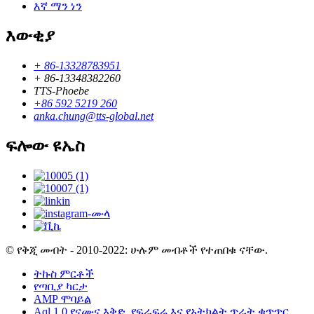
እኛ ማን ነን
እውቂያ
+ 86-13328783951
+ 86-13348382260
TTS-Phoebe
+86 592 5219 260
anka.chung@tts-global.net
ፍሎው ዩኤስ
© የቅጂ መብት - 2010-2022: ሁሉም መብቶች የተጠበቁ ናቸው.
ትኩስ ምርቶች
የጣቢያ ካርታ
AMP ሞባይል
Aql 1.0 የናሙና እቅድ
,
የፍራፍሬ እና የአትክልት ጥራት ቁጥጥር
,