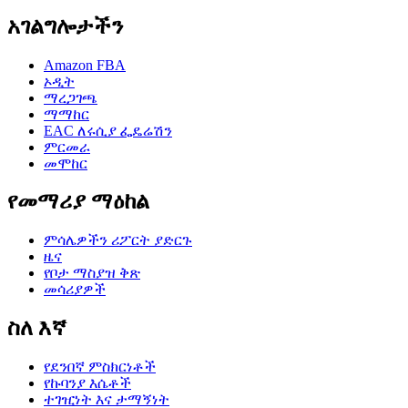
አገልግሎታችን
Amazon FBA
ኦዲት
ማረጋገጫ
ማማከር
EAC ለሩሲያ ፌዴሬሽን
ምርመራ
መሞከር
የመማሪያ ማዕከል
ምሳሌዎችን ሪፖርት ያድርጉ
ዜና
የቦታ ማስያዝ ቅጽ
መሳሪያዎች
ስለ እኛ
የደንበኛ ምስክርነቶች
የኩባንያ እሴቶች
ተገዢነት እና ታማኝነት