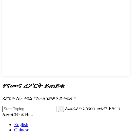
የናሙና ሪፖርት ይጠይቁ
ሪፖርት ለመቀበል ማመልከቻዎን ይተዉት።
ለመፈለግ አስገባን ወይም ESCን
ለመዝጋት ይንኩ።
English
Chinese