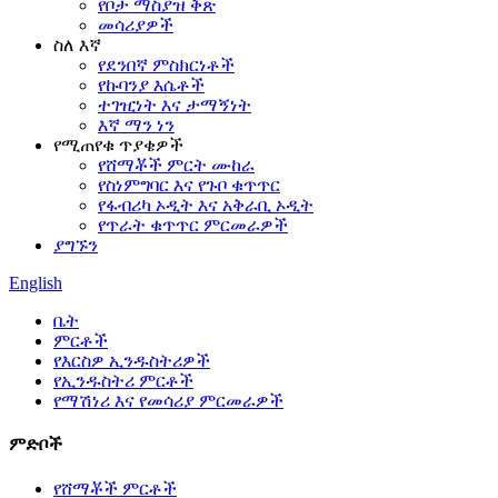
የቦታ ማስያዝ ቅጽ
መሳሪያዎች
ስለ እኛ
የደንበኛ ምስክርነቶች
የኩባንያ እሴቶች
ተገዢነት እና ታማኝነት
እኛ ማን ነን
የሚጠየቁ ጥያቄዎች
የሸማቾች ምርት ሙከራ
የስነምግባር እና የጉቦ ቁጥጥር
የፋብሪካ ኦዲት እና አቅራቢ ኦዲት
የጥራት ቁጥጥር ምርመራዎች
ያግኙን
English
ቤት
ምርቶች
የእርስዎ ኢንዱስትሪዎች
የኢንዱስትሪ ምርቶች
የማሽነሪ እና የመሳሪያ ምርመራዎች
ምድቦች
የሸማቾች ምርቶች