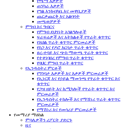
የጫማ እቃዎች
ጠንካራ እቃዎች
የግል እንክብካቤ እና መዋቢያዎች
ጨርቃጨርቅ እና አልባሳት
መጫወቻዎች
ምግብ እና ግብርና
የምግብ ደህንነት አገልግሎቶች
ፍራፍሬዎች እና አትክልቶች የጥራት ቁጥጥር
የእህል ጥራት ቁጥጥር ምርመራዎች
የስጋ እና የዶሮ እርባታ ጥራት ቁጥጥር
ፀረ-ተባይ እና ጭስ ማውጫ ጥራት ቁጥጥር
የተቀነባበረ የምግብ ጥራት ቁጥጥር
የባህር ምግብ ጥራት ቁጥጥር
የኢንዱስትሪ ምርቶች
የግንባታ እቃዎች እና እቃዎች ምርመራዎች
የኢነርጂ እና የኃይል ማመንጫ የጥራት ቁጥጥር እና
ቁጥጥር
የጋዝ ዘይት እና ኬሚካሎች የጥራት ቁጥጥር እና
ምርመራዎች
የኢንዱስትሪ ተክሎች እና የማሽነሪ ጥራት ቁጥጥር
ምርመራዎች
የማሽነሪ እና የመሳሪያ ምርመራዎች
የመማሪያ ማዕከል
ምሳሌዎችን ሪፖርት ያድርጉ
ዜና