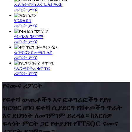
ኤሌክትሮኒክ እና ኤሌክትሪክ
ሪፖርት ያግኙ
ሃርድላይን
ሪፖርት ያግኙ
የፋብሪካ ግምገማ
ሪፖርት ያግኙ
ቁጥጥርን በመጫን ላይ
ሪፖርት ያግኙ
የኢንዱስትሪ ቁጥጥር
ሪፖርት ያግኙ
የናሙና ሪፖርት
የፍተሻ ውጤቶችን እና ፎቶግራፎችን የያዘ
ዝርዝር ዘገባ ፍተሻ ሲያደርግ የሸቀጦችን ጥራት
እና ደህንነት ለመገምገም ይረዳል። ከእርስዎ
ፍላጎት ምርት ጋር የተያያዘ የTTSQC ናሙና
ሪፖርት ይገምግሙ።