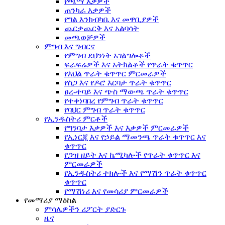
የጫማ እቃዎች
ጠንካራ እቃዎች
የግል እንክብካቤ እና መዋቢያዎች
ጨርቃጨርቅ እና አልባሳት
መጫወቻዎች
ምግብ እና ግብርና
የምግብ ደህንነት አገልግሎቶች
ፍራፍሬዎች እና አትክልቶች የጥራት ቁጥጥር
የእህል ጥራት ቁጥጥር ምርመራዎች
የስጋ እና የዶሮ እርባታ ጥራት ቁጥጥር
ፀረ-ተባይ እና ጭስ ማውጫ ጥራት ቁጥጥር
የተቀነባበረ የምግብ ጥራት ቁጥጥር
የባህር ምግብ ጥራት ቁጥጥር
የኢንዱስትሪ ምርቶች
የግንባታ እቃዎች እና እቃዎች ምርመራዎች
የኢነርጂ እና የኃይል ማመንጫ ጥራት ቁጥጥር እና
ቁጥጥር
የጋዝ ዘይት እና ኬሚካሎች የጥራት ቁጥጥር እና
ምርመራዎች
የኢንዱስትሪ ተክሎች እና የማሽን ጥራት ቁጥጥር
ቁጥጥር
የማሽነሪ እና የመሳሪያ ምርመራዎች
የመማሪያ ማዕከል
ምሳሌዎችን ሪፖርት ያድርጉ
ዜና