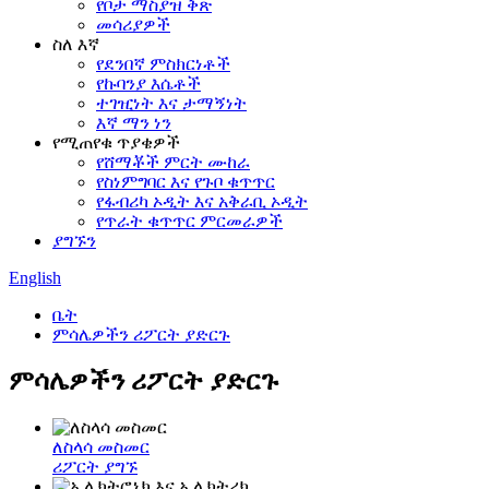
የቦታ ማስያዝ ቅጽ
መሳሪያዎች
ስለ እኛ
የደንበኛ ምስክርነቶች
የኩባንያ እሴቶች
ተገዢነት እና ታማኝነት
እኛ ማን ነን
የሚጠየቁ ጥያቄዎች
የሸማቾች ምርት ሙከራ
የስነምግባር እና የጉቦ ቁጥጥር
የፋብሪካ ኦዲት እና አቅራቢ ኦዲት
የጥራት ቁጥጥር ምርመራዎች
ያግኙን
English
ቤት
ምሳሌዎችን ሪፖርት ያድርጉ
ምሳሌዎችን ሪፖርት ያድርጉ
ለስላሳ መስመር
ሪፖርት ያግኙ