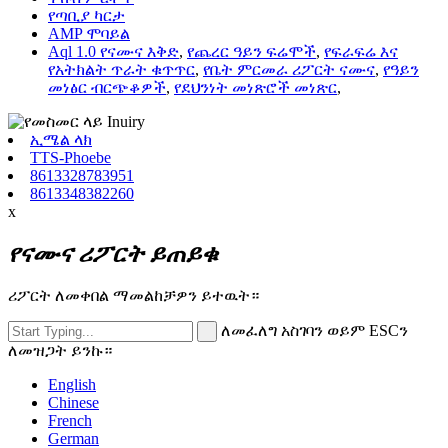
የጣቢያ ካርታ
AMP ሞባይል
Aql 1.0 የናሙና እቅድ
,
የጨረር ዓይን ፍሬሞች
,
የፍራፍሬ እና
የአትክልት ጥራት ቁጥጥር
,
የቤት ምርመራ ሪፖርት ናሙና
,
የዓይን
መነፅር ብርጭቆዎች
,
የደህንነት መነጽሮች መነጽር
,
ኢሜል ላክ
TTS-Phoebe
8613328783951
8613348382260
x
የናሙና ሪፖርት ይጠይቁ
ሪፖርት ለመቀበል ማመልከቻዎን ይተዉት።
ለመፈለግ አስገባን ወይም ESCን
ለመዝጋት ይንኩ።
English
Chinese
French
German