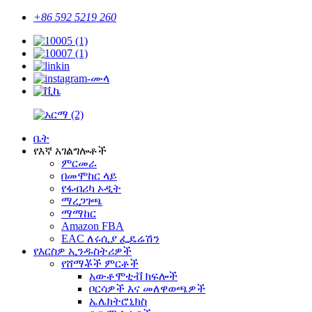
+86 592 5219 260
ቤት
የእኛ አገልግሎቶች
ምርመራ
በመሞከር ላይ
የፋብሪካ ኦዲት
ማረጋገጫ
ማማከር
Amazon FBA
EAC ለሩሲያ ፌዴሬሽን
የእርስዎ ኢንዱስትሪዎች
የሸማቾች ምርቶች
አውቶሞቲቭ ክፍሎች
ቦርሳዎች እና መለዋወጫዎች
ኤሌክትሮኒክስ