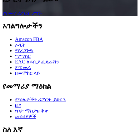
የናሙና ሪፖርት ያግኙ
አገልግሎታችን
Amazon FBA
ኦዲት
ማረጋገጫ
ማማከር
EAC ለሩሲያ ፌዴሬሽን
ምርመራ
በመሞከር ላይ
የመማሪያ ማዕከል
ምሳሌዎችን ሪፖርት ያድርጉ
ዜና
የቦታ ማስያዝ ቅጽ
መሳሪያዎች
ስለ እኛ