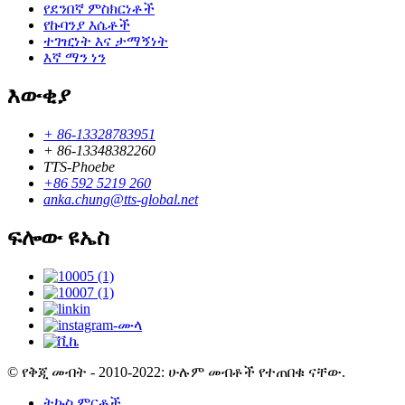
የደንበኛ ምስክርነቶች
የኩባንያ እሴቶች
ተገዢነት እና ታማኝነት
እኛ ማን ነን
እውቂያ
+ 86-13328783951
+ 86-13348382260
TTS-Phoebe
+86 592 5219 260
anka.chung@tts-global.net
ፍሎው ዩኤስ
© የቅጂ መብት - 2010-2022: ሁሉም መብቶች የተጠበቁ ናቸው.
ትኩስ ምርቶች