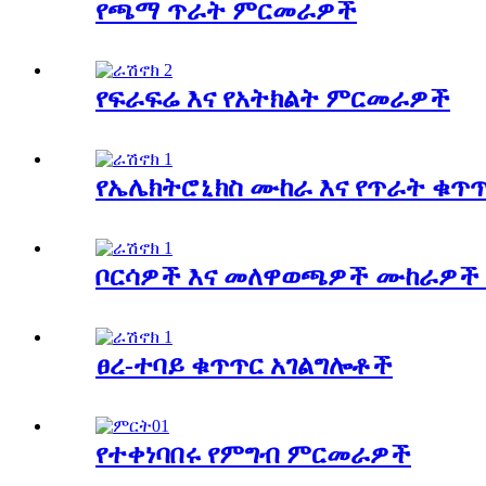
የጫማ ጥራት ምርመራዎች
የፍራፍሬ እና የአትክልት ምርመራዎች
የኤሌክትሮኒክስ ሙከራ እና የጥራት ቁጥ
ቦርሳዎች እና መለዋወጫዎች ሙከራዎች
ፀረ-ተባይ ቁጥጥር አገልግሎቶች
የተቀነባበሩ የምግብ ምርመራዎች