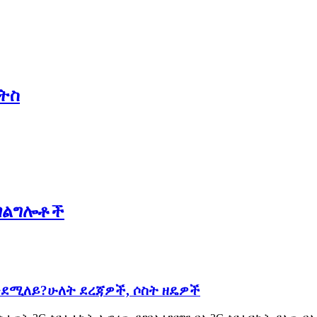
ትስ
አገልግሎቶች
ንደሚለይ?ሁለት ደረጃዎች, ሶስት ዘዴዎች