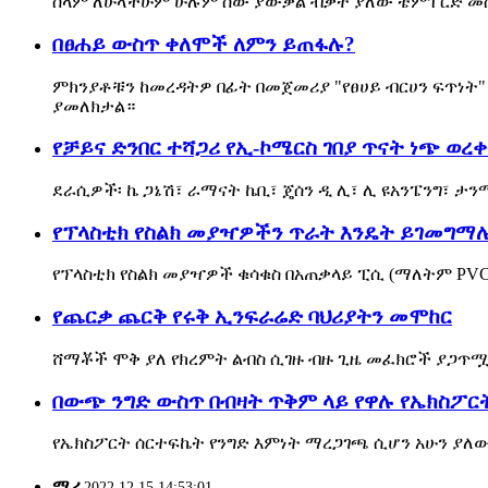
ሰላም ለሁላችሁም ሁሉም ሰው ያውቃል ብቃት ያለው ቴምፐርድ መስታወ
በፀሐይ ውስጥ ቀለሞች ለምን ይጠፋሉ?
ምክንያቶቹን ከመረዳትዎ በፊት በመጀመሪያ "የፀሀይ ብርሀን ፍጥነት"
ያመለክታል።
የቻይና ድንበር ተሻጋሪ የኢ-ኮሜርስ ገበያ ጥናት ነጭ ወረ
ደራሲዎች፡ ኬ ጋኔሽ፣ ራማናት ኬቢ፣ ጄሰን ዲ ሊ፣ ሊ ዩአንፔንግ፣ ታን
የፕላስቲክ የስልክ መያዣዎችን ጥራት እንዴት ይገመግማሉ
የፕላስቲክ የስልክ መያዣዎች ቁሳቁስ በአጠቃላይ ፒሲ (ማለትም PVC
የጨርቃ ጨርቅ የሩቅ ኢንፍራሬድ ባህሪያትን መሞከር
ሸማቾች ሞቅ ያለ የክረምት ልብስ ሲገዙ ብዙ ጊዜ መፈክሮች ያጋጥሟ
በውጭ ንግድ ውስጥ በብዛት ጥቅም ላይ የዋሉ የኤክስፖር
የኤክስፖርት ሰርተፍኬት የንግድ እምነት ማረጋገጫ ሲሆን አሁን ያለው 
ሚራ
2022.12.15 14:53:01