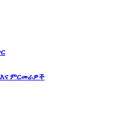
ጥር
 እና ምርመራዎች