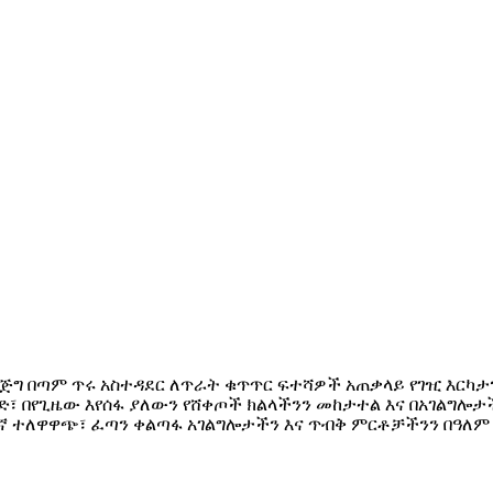
እጅግ በጣም ጥሩ አስተዳደር ለጥራት ቁጥጥር ፍተሻዎች አጠቃላይ የገዢ እርካታ
ንሄድ፣ በየጊዜው እየሰፋ ያለውን የሸቀጦች ክልላችንን መከታተል እና በአገልግሎ
እኛ ተለዋዋጭ፣ ፈጣን ቀልጣፋ አገልግሎታችን እና ጥብቅ ምርቶቻችንን በዓለም