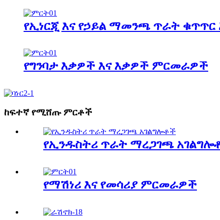
የኢነርጂ እና የኃይል ማመንጫ ጥራት ቁጥጥር 
የግንባታ እቃዎች እና እቃዎች ምርመራዎች
ከፍተኛ የሚሸጡ ምርቶች
የኢንዱስትሪ ጥራት ማረጋገጫ አገልግሎ
የማሽነሪ እና የመሳሪያ ምርመራዎች