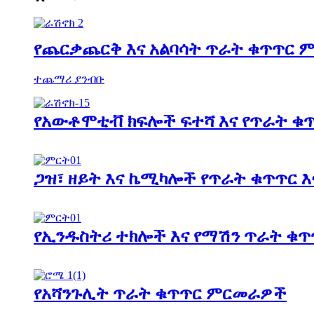
የጨርቃጨርቅ እና አልባሳት ጥራት ቁጥጥር
ተጨማሪ ያንብቡ
የአውቶሞቲቭ ክፍሎች ፍተሻ እና የጥራት ቁ
ጋዝ፣ ዘይት እና ኬሚካሎች የጥራት ቁጥጥር 
የኢንዱስትሪ ተክሎች እና የማሽን ጥራት ቁጥ
የአሻንጉሊት ጥራት ቁጥጥር ምርመራዎች