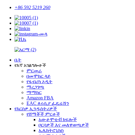
+86 592 5219 260
ቤት
የእኛ አገልግሎቶች
ምርመራ
በመሞከር ላይ
የፋብሪካ ኦዲት
ማረጋገጫ
ማማከር
Amazon FBA
EAC ለሩሲያ ፌዴሬሽን
የእርስዎ ኢንዱስትሪዎች
የሸማቾች ምርቶች
አውቶሞቲቭ ክፍሎች
ቦርሳዎች እና መለዋወጫዎች
ኤሌክትሮኒክስ