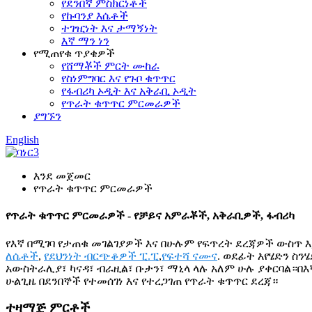
የደንበኛ ምስክርነቶች
የኩባንያ እሴቶች
ተገዢነት እና ታማኝነት
እኛ ማን ነን
የሚጠየቁ ጥያቄዎች
የሸማቾች ምርት ሙከራ
የስነምግባር እና የጉቦ ቁጥጥር
የፋብሪካ ኦዲት እና አቅራቢ ኦዲት
የጥራት ቁጥጥር ምርመራዎች
ያግኙን
English
እንደ መጀመር
የጥራት ቁጥጥር ምርመራዎች
የጥራት ቁጥጥር ምርመራዎች - የቻይና አምራቾች, አቅራቢዎች, ፋብሪካ
የእኛ በሚገባ የታጠቁ መገልገያዎች እና በሁሉም የፍጥረት ደረጃዎች ውስጥ 
ለሴቶች
,
የደህንነት ብርጭቆዎች ፒ.ፒ
,
የፍተሻ ናሙና
. ወደፊት እየሄድን ስ
አውስትራሊያ፣ ካናዳ፣ ብራዚል፣ ቡታን፣ ማኒላ ላሉ አለም ሁሉ ያቀርባል።በ
ሁልጊዜ በደንበኞች የተመሰገነ እና የተረጋገጠ የጥራት ቁጥጥር ደረጃ።
ተዛማጅ ምርቶች