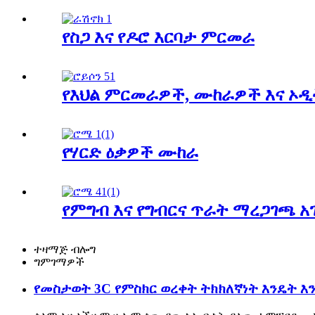
የስጋ እና የዶሮ እርባታ ምርመራ
የእህል ምርመራዎች, ሙከራዎች እና ኦዲ
የሃርድ ዕቃዎች ሙከራ
የምግብ እና የግብርና ጥራት ማረጋገጫ 
ተዛማጅ ብሎግ
ግምገማዎች
የመስታወት 3C የምስክር ወረቀት ትክክለኛነት እንዴት እ