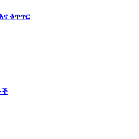
እና ቁጥጥር
ቶች