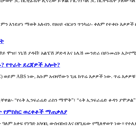
ት 3C ሰርቲፊኬት ሊኖረው ይገባል ነገርግን ባለ 3C ሰርተፍኬት ያለው ባለ
 ምን እንደሆነ ማወቅ አለብን. የፀሀይ ብርሀን ጥንካሬ፡- ቀለም የተቀቡ እቃዎ
ቀት
ማይ ሞዝ፣ ሃኒሽ ያዳቭ፣ አልፔሽ ቻድዳ እና ኔሌሽ ሙንድራ በይነመረቡ ኢኮኖሚያ
? የጥራት ደረጃዎች አሎት?
) ወይም ABS ነው, እሱም አብዛኛውን ጊዜ ከጥሬ እቃዎች ነው. ጥሬ እቃዎ
ቸዋል፡- “የሩቅ ኢንፍራሬድ ራስን ማሞቅ”፣ “ሩቅ ኢንፍራሬድ ቆዳን ያሞቃል
ት የምስክር ወረቀቶች ማጠቃለያ
ዓለም አቀፍ የንግድ አካባቢ ውስብስብ እና በየጊዜው የሚለዋወጥ ነው። የተለያዩ 