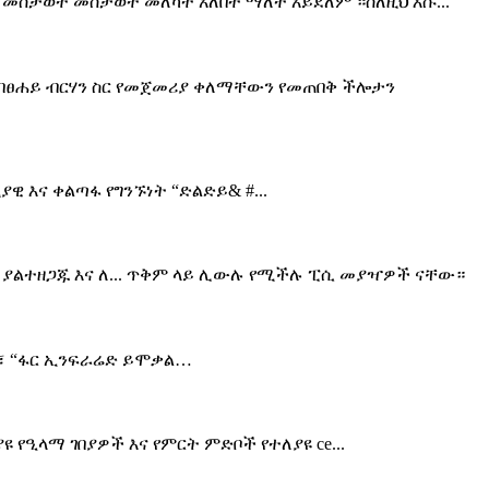
 መስታወት መስታወት መለካት አለበት ማለት አይደለም ።ስለዚህ እሱ...
ች በፀሐይ ብርሃን ስር የመጀመሪያ ቀለማቸውን የመጠበቅ ችሎታን
ዊ እና ቀልጣፋ የግንኙነት “ድልድይ& #...
ቹ ያልተዘጋጁ እና ለ... ጥቅም ላይ ሊውሉ የሚችሉ ፒሲ መያዣዎች ናቸው።
”፣ “ፋር ኢንፍራሬድ ይሞቃል…
የዒላማ ገበያዎች እና የምርት ምድቦች የተለያዩ ce...