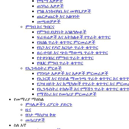
የጫማ እቃዎች
ጠንካራ እቃዎች
የግል እንክብካቤ እና መዋቢያዎች
ጨርቃጨርቅ እና አልባሳት
መጫወቻዎች
ምግብ እና ግብርና
የምግብ ደህንነት አገልግሎቶች
ፍራፍሬዎች እና አትክልቶች የጥራት ቁጥጥር
የእህል ጥራት ቁጥጥር ምርመራዎች
የስጋ እና የዶሮ እርባታ ጥራት ቁጥጥር
ፀረ-ተባይ እና ጭስ ማውጫ ጥራት ቁጥጥር
የተቀነባበረ የምግብ ጥራት ቁጥጥር
የባህር ምግብ ጥራት ቁጥጥር
የኢንዱስትሪ ምርቶች
የግንባታ እቃዎች እና እቃዎች ምርመራዎች
የኢነርጂ እና የኃይል ማመንጫ ጥራት ቁጥጥር እና ቁጥ
የጋዝ ዘይት እና ኬሚካሎች የጥራት ቁጥጥር እና ምር
የኢንዱስትሪ ተክሎች እና የማሽን ጥራት ቁጥጥር ቁጥ
የማሽነሪ እና የመሳሪያ ምርመራዎች
የመማሪያ ማዕከል
ምሳሌዎችን ሪፖርት ያድርጉ
ዜና
የቦታ ማስያዝ ቅጽ
መሳሪያዎች
ስለ እኛ