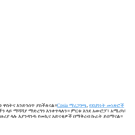
ን ዋስትና እንድንሰጥ ያስችለናል።
Cpsia ማረጋገጫ
,
የደህንነት መነጽሮች
ታችን ላይ ማሻሻያ ማድረግን እንቀጥላለን። ምርቱ እንደ አውሮፓ፣ አሜሪካ፣
 ዙሪያ ላሉ እያንዳንዱ የመኪና አድናቂዎች በማቅረብ ኩራት ይሰማናል።