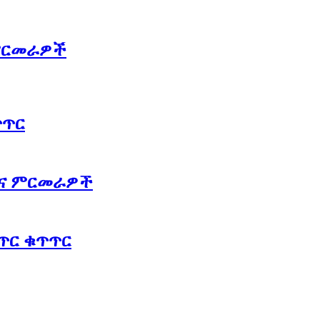
 ምርመራዎች
ጥጥር
እና ምርመራዎች
ጥር ቁጥጥር