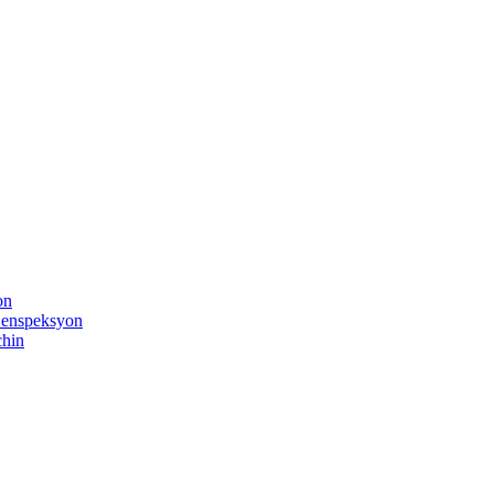
on
k enspeksyon
chin