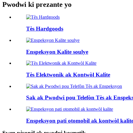
Pwodwi ki prezante yo
Tès Hardgoods
Enspeksyon Kalite soulye
Tès Elektwonik ak Kontwòl Kalite
Sak ak Pwodwi pou Telefòn Tès ak Enspek
Enspeksyon pati otomobil ak kontwòl kalit
Swen pèsonèl ak pwodui kosmetik