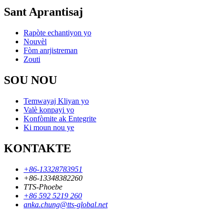
Sant Aprantisaj
Rapòte echantiyon yo
Nouvèl
Fòm anrjistreman
Zouti
SOU NOU
Temwayaj Kliyan yo
Valè konpayi yo
Konfòmite ak Entegrite
Ki moun nou ye
KONTAKTE
+86-13328783951
+86-13348382260
TTS-Phoebe
+86 592 5219 260
anka.chung@tts-global.net