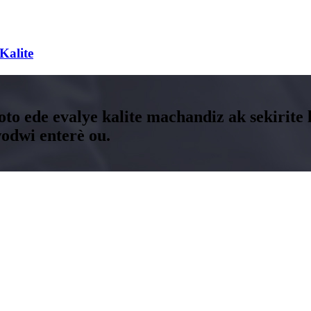
Kalite
oto ede evalye kalite machandiz ak sekirite 
odwi enterè ou.