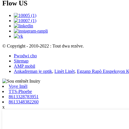
Flow US
© Copyright - 2010-2022 : Tout dwa rezève.
Pwodwi cho
Sitemap
AMP mobil
Ankadreman je optik
,
Linèt Linèt
,
Egzanp Rapò Enspeksyon 
Voye Imèl
TTS-Phoebe
8613328783951
8613348382260
x