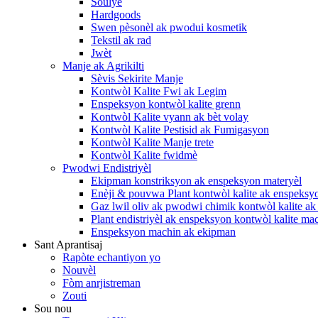
Soulye
Hardgoods
Swen pèsonèl ak pwodui kosmetik
Tekstil ak rad
Jwèt
Manje ak Agrikilti
Sèvis Sekirite Manje
Kontwòl Kalite Fwi ak Legim
Enspeksyon kontwòl kalite grenn
Kontwòl Kalite vyann ak bèt volay
Kontwòl Kalite Pestisid ak Fumigasyon
Kontwòl Kalite Manje trete
Kontwòl Kalite fwidmè
Pwodwi Endistriyèl
Ekipman konstriksyon ak enspeksyon materyèl
Enèji & pouvwa Plant kontwòl kalite ak enspeksy
Gaz lwil oliv ak pwodwi chimik kontwòl kalite a
Plant endistriyèl ak enspeksyon kontwòl kalite ma
Enspeksyon machin ak ekipman
Sant Aprantisaj
Rapòte echantiyon yo
Nouvèl
Fòm anrjistreman
Zouti
Sou nou