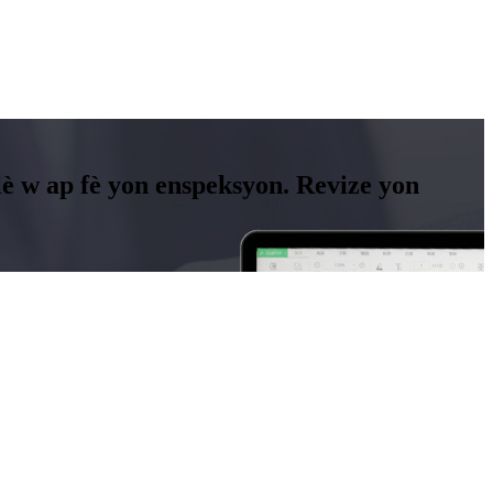
lè w ap fè yon enspeksyon. Revize yon