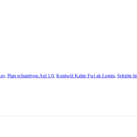
Kay
,
Plan echantiyon Aql 1.0
,
Kontwòl Kalite Fwi ak Legim
,
Sekirite li