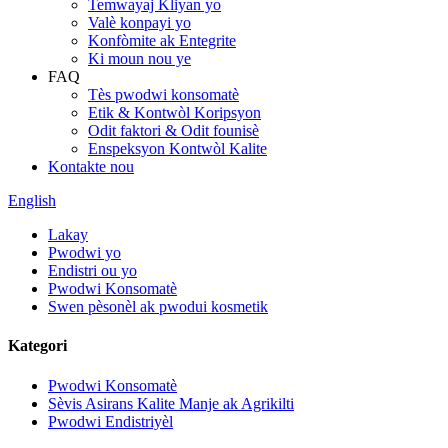
Temwayaj Kliyan yo
Valè konpayi yo
Konfòmite ak Entegrite
Ki moun nou ye
FAQ
Tès pwodwi konsomatè
Etik & Kontwòl Koripsyon
Odit faktori & Odit founisè
Enspeksyon Kontwòl Kalite
Kontakte nou
English
Lakay
Pwodwi yo
Endistri ou yo
Pwodwi Konsomatè
Swen pèsonèl ak pwodui kosmetik
Kategori
Pwodwi Konsomatè
Sèvis Asirans Kalite Manje ak Agrikilti
Pwodwi Endistriyèl