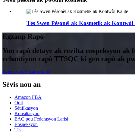
Tès Swen Pèsonèl ak Kosmetik ak Kontwòl 
Egzanp Rapò
Yon rapò detaye ak rezilta enspeksyon ak f
echantiyon rapò TTSQC ki gen rapò ak pw
Jwenn yon Egzanp Rapò
Sèvis nou an
Amazon FBA
Odit
Sètifikasyon
Konsiltasyon
EAC pou Federasyon Larisi
Enspeksyon
Tès