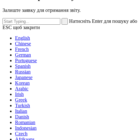
Залиште заявку для отримання звіту.
Натисніть Enter для пошуку або
ESC щоб закрити
English
Chinese
French
German
Portuguese
Spanish
Russian
Japanese
Korean
Arabic
Irish
Greek
Turkish
Italian
Danish
Romanian
Indonesian
Czech
Afrikaans