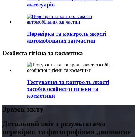
аксесуарів
Перевірка та контроль якості
автомобільних запчастин
Особиста гігієна та косметика
Тестування та контроль якості
засобів особистої гігієни та
косметики
Зразок звіту
Детальний звіт з результатами
перевірки та фотографіями допомагає