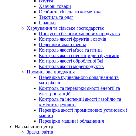
Взуття
Харчові товари
Особиста гігієна та косметика
Текстиль та одяг
Іграшки
Харчування та сільське господарство
Послуги з безпеки харчових продуктів
Контроль якості фруктів і овочів
Перевірки якості зерна
Контроль якості м'яса та птиці
Контроль якості пестицидів і фумігації
Контроль якості обробленої їжі
Контроль якості морепродуктів
Промислова продукція
Перевірка будівельного обладнання та
матеріалів
Контроль та перевірки якості енергії та
електростанцій
Контроль та інспекції якості газойлю та
хімічних речовин
Перевірка якості промислових установок і
машин
Перевірки машин і обладнання
Навчальний центр
Зразки звітів