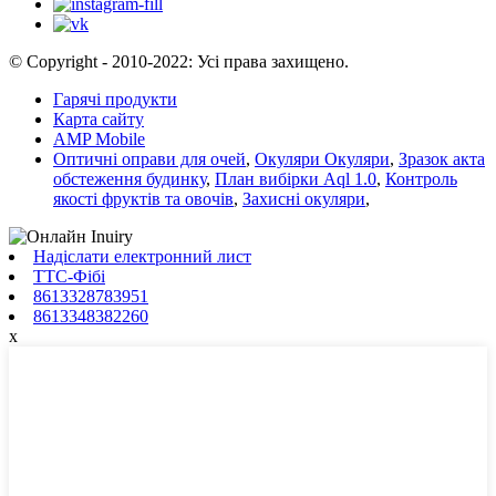
© Copyright - 2010-2022: Усі права захищено.
Гарячі продукти
Карта сайту
AMP Mobile
Оптичні оправи для очей
,
Окуляри Окуляри
,
Зразок акта
обстеження будинку
,
План вибірки Aql 1.0
,
Контроль
якості фруктів та овочів
,
Захисні окуляри
,
Надіслати електронний лист
ТТС-Фібі
8613328783951
8613348382260
x