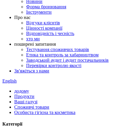
Новини
Форма бронювання
Інструменти
Про нас
Відгуки клієнтів
Цінності компанії
Відповідність і чесність
хто ми
поширені запитання
Тестування споживчих товарів
Етика та контроль за хабарництвом
Заводський аудит і аудит постачальників
Перевірки контролю якості
Зв'яжіться з нами
English
додому
Продукти
Ваші галузі
Споживчі товари
Особиста гігієна та косметика
Категорії