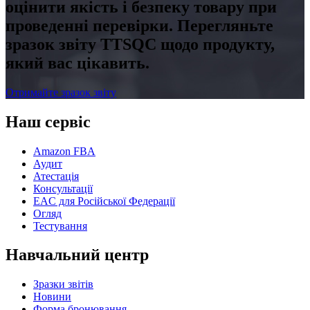
оцінити якість і безпеку товару при
проведенні перевірки. Перегляньте
зразок звіту TTSQC щодо продукту,
який вас цікавить.
Отримайте зразок звіту
Наш сервіс
Amazon FBA
Аудит
Атестація
Консультації
EAC для Російської Федерації
Огляд
Тестування
Навчальний центр
Зразки звітів
Новини
Форма бронювання