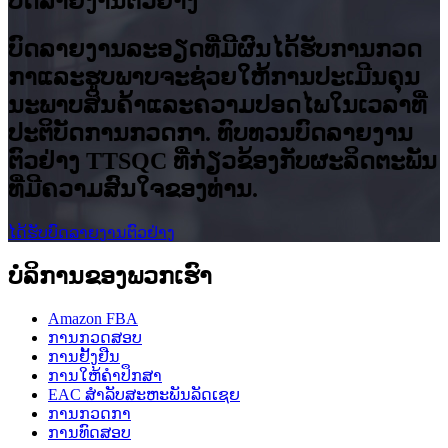
ບົດລາຍງານຕົວຢ່າງ
ບົດ​ລາຍ​ງານ​ລະ​ອຽດ​ທີ່​ມີ​ຜົນ​ໄດ້​ຮັບ​ການ​ກວດ​
ກາ​ແລະ​ຮູບ​ພາບ​ຈະ​ຊ່ວຍ​ໃຫ້​ການ​ປະ​ເມີນ​ຄຸນ​
ນະ​ພາບ​ສິນ​ຄ້າ​ແລະ​ຄວາມ​ປອດ​ໄພ​ໃນ​ເວ​ລາ​ທີ່​
ປະ​ຕິ​ບັດ​ການ​ກວດ​ກາ. ທົບທວນບົດລາຍງານ
ຕົວຢ່າງ TTSQC ທີ່ກ່ຽວຂ້ອງກັບຜະລິດຕະພັນ
ທີ່ມີຄວາມສົນໃຈຂອງທ່ານ.
ໄດ້ຮັບບົດລາຍງານຕົວຢ່າງ
ບໍລິການຂອງພວກເຮົາ
Amazon FBA
ການກວດສອບ
ການຢັ້ງຢືນ
ການໃຫ້ຄໍາປຶກສາ
EAC ສໍາລັບສະຫະພັນລັດເຊຍ
ການກວດກາ
ການທົດສອບ