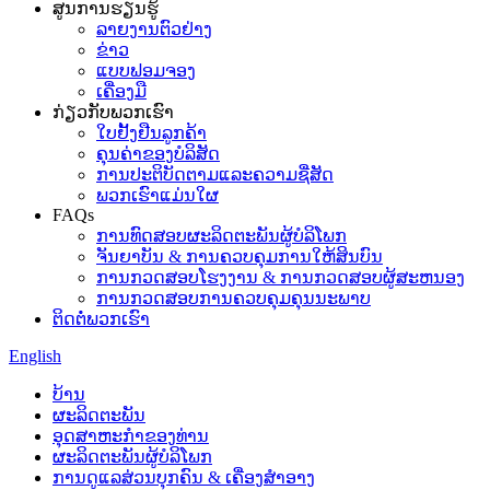
ສູນການຮຽນຮູ້
ລາຍງານຕົວຢ່າງ
ຂ່າວ
ແບບຟອມຈອງ
ເຄື່ອງມື
ກ່ຽວກັບພວກເຮົາ
ໃບຢັ້ງຢືນລູກຄ້າ
ຄຸນຄ່າຂອງບໍລິສັດ
ການປະຕິບັດຕາມແລະຄວາມຊື່ສັດ
ພວກເຮົາແມ່ນໃຜ
FAQs
ການທົດສອບຜະລິດຕະພັນຜູ້ບໍລິໂພກ
ຈັນຍາບັນ & ການຄວບຄຸມການໃຫ້ສິນບົນ
ການກວດສອບໂຮງງານ & ການກວດສອບຜູ້ສະຫນອງ
ການກວດສອບການຄວບຄຸມຄຸນນະພາບ
ຕິດຕໍ່ພວກເຮົາ
English
ບ້ານ
ຜະລິດຕະພັນ
ອຸດ​ສາ​ຫະ​ກໍາ​ຂອງ​ທ່ານ​
ຜະລິດຕະພັນຜູ້ບໍລິໂພກ
ການດູແລສ່ວນບຸກຄົນ & ເຄື່ອງສໍາອາງ