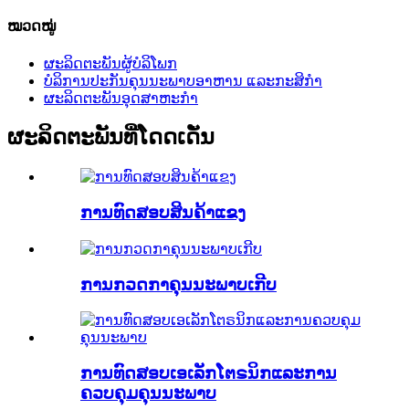
ໝວດໝູ່
ຜະລິດຕະພັນຜູ້ບໍລິໂພກ
ບໍລິການປະກັນຄຸນນະພາບອາຫານ ແລະກະສິກຳ
ຜະລິດຕະພັນອຸດສາຫະກໍາ
ຜະລິດຕະພັນທີ່ໂດດເດັ່ນ
ການທົດສອບສິນຄ້າແຂງ
ການກວດກາຄຸນນະພາບເກີບ
ການທົດສອບເອເລັກໂຕຣນິກແລະການ
ຄວບຄຸມຄຸນນະພາບ