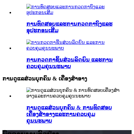
ການທົດສອບແລະການກວດກາຖົງແລະ
ອຸປະກອນເສີມ
ການກວດກາຊິ້ນສ່ວນລົດຍົນ ແລະການ
ຄວບຄຸມຄຸນນະພາບ
ການດູແລສ່ວນບຸກຄົນ & ເຄື່ອງສໍາອາງ
ການດູແລສ່ວນບຸກຄົນ & ການທົດສອບ
ເຄື່ອງສໍາອາງແລະການຄວບຄຸມ
ຄຸນນະພາບ