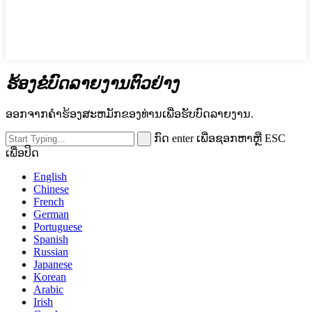
ຮ້ອງຂໍບົດລາຍງານຕົວຢ່າງ
ອອກຈາກຄໍາຮ້ອງສະຫມັກຂອງທ່ານເພື່ອຮັບບົດລາຍງານ.
ກົດ enter ເພື່ອຊອກຫາຫຼື ESC
ເພື່ອປິດ
English
Chinese
French
German
Portuguese
Spanish
Russian
Japanese
Korean
Arabic
Irish