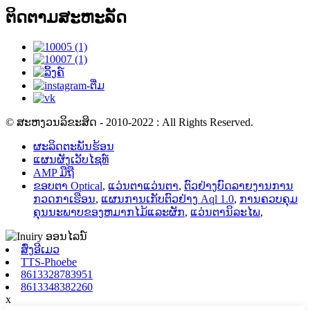
ຕິດຕາມສະຫະລັດ
© ສະຫງວນລິຂະສິດ - 2010-2022 : All Rights Reserved.
ຜະລິດຕະພັນຮ້ອນ
ແຜນຜັງເວັບໄຊທ໌
AMP ມືຖື
ຂອບຕາ Optical
,
ແວ່ນຕາແວ່ນຕາ
,
ຕົວຢ່າງບົດລາຍງານການ
ກວດກາເຮືອນ
,
ແຜນການເກັບຕົວຢ່າງ Aql 1.0
,
ການຄວບຄຸມ
ຄຸນນະພາບຂອງຫມາກໄມ້ແລະຜັກ
,
ແວ່ນຕານິລະໄພ
,
ສົ່ງອີເມວ
TTS-Phoebe
8613328783951
8613348382260
x