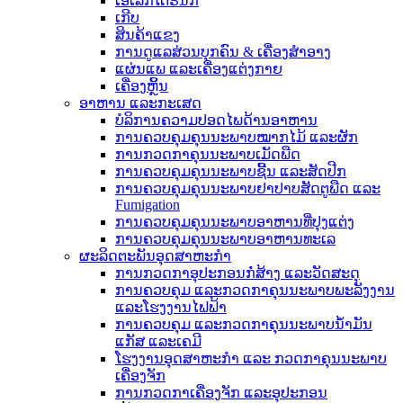
ເອເລັກໂຕຣນິກ
ເກີບ
ສິນຄ້າແຂງ
ການດູແລສ່ວນບຸກຄົນ & ເຄື່ອງສໍາອາງ
ແຜ່ນແພ ແລະເຄື່ອງແຕ່ງກາຍ
ເຄື່ອງຫຼິ້ນ
ອາຫານ ແລະກະເສດ
ບໍລິການຄວາມປອດໄພດ້ານອາຫານ
ການຄວບຄຸມຄຸນນະພາບໝາກໄມ້ ແລະຜັກ
ການກວດກາຄຸນນະພາບເມັດພືດ
ການຄວບຄຸມຄຸນນະພາບຊີ້ນ ແລະສັດປີກ
ການຄວບຄຸມຄຸນນະພາບຢາປາບສັດຕູພືດ ແລະ
Fumigation
ການຄວບຄຸມຄຸນນະພາບອາຫານທີ່ປຸງແຕ່ງ
ການຄວບຄຸມຄຸນນະພາບອາຫານທະເລ
ຜະລິດຕະພັນອຸດສາຫະກໍາ
ການກວດກາອຸປະກອນກໍ່ສ້າງ ແລະວັດສະດຸ
ການຄວບຄຸມ ແລະກວດກາຄຸນນະພາບພະລັງງານ
ແລະໂຮງງານໄຟຟ້າ
ການຄວບຄຸມ ແລະກວດກາຄຸນນະພາບນ້ຳມັນ
ແກັສ ແລະເຄມີ
ໂຮງງານອຸດສາຫະກຳ ແລະ ກວດກາຄຸນນະພາບ
ເຄື່ອງຈັກ
ການກວດກາເຄື່ອງຈັກ ແລະອຸປະກອນ