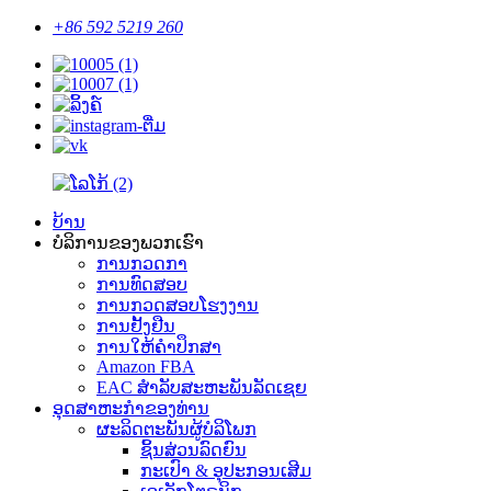
+86 592 5219 260
ບ້ານ
ບໍລິການຂອງພວກເຮົາ
ການກວດກາ
ການທົດສອບ
ການກວດສອບໂຮງງານ
ການຢັ້ງຢືນ
ການໃຫ້ຄໍາປຶກສາ
Amazon FBA
EAC ສໍາລັບສະຫະພັນລັດເຊຍ
ອຸດ​ສາ​ຫະ​ກໍາ​ຂອງ​ທ່ານ​
ຜະລິດຕະພັນຜູ້ບໍລິໂພກ
ຊິ້ນສ່ວນລົດຍົນ
ກະເປົາ & ອຸປະກອນເສີມ