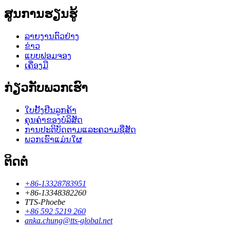
ສູນການຮຽນຮູ້
ລາຍງານຕົວຢ່າງ
ຂ່າວ
ແບບຟອມຈອງ
ເຄື່ອງມື
ກ່ຽວກັບພວກເຮົາ
ໃບຢັ້ງຢືນລູກຄ້າ
ຄຸນຄ່າຂອງບໍລິສັດ
ການປະຕິບັດຕາມແລະຄວາມຊື່ສັດ
ພວກເຮົາແມ່ນໃຜ
ຕິດຕໍ່
+86-13328783951
+86-13348382260
TTS-Phoebe
+86 592 5219 260
anka.chung@tts-global.net