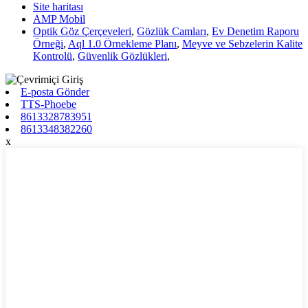
Site haritası
AMP Mobil
Optik Göz Çerçeveleri
,
Gözlük Camları
,
Ev Denetim Raporu
Örneği
,
Aql 1.0 Örnekleme Planı
,
Meyve ve Sebzelerin Kalite
Kontrolü
,
Güvenlik Gözlükleri
,
E-posta Gönder
TTS-Phoebe
8613328783951
8613348382260
x