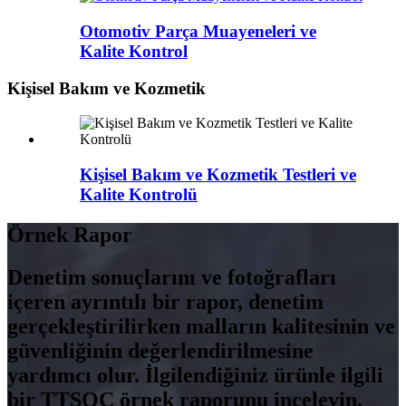
Otomotiv Parça Muayeneleri ve
Kalite Kontrol
Kişisel Bakım ve Kozmetik
Kişisel Bakım ve Kozmetik Testleri ve
Kalite Kontrolü
Örnek Rapor
Denetim sonuçlarını ve fotoğrafları
içeren ayrıntılı bir rapor, denetim
gerçekleştirilirken malların kalitesinin ve
güvenliğinin değerlendirilmesine
yardımcı olur. İlgilendiğiniz ürünle ilgili
bir TTSQC örnek raporunu inceleyin.