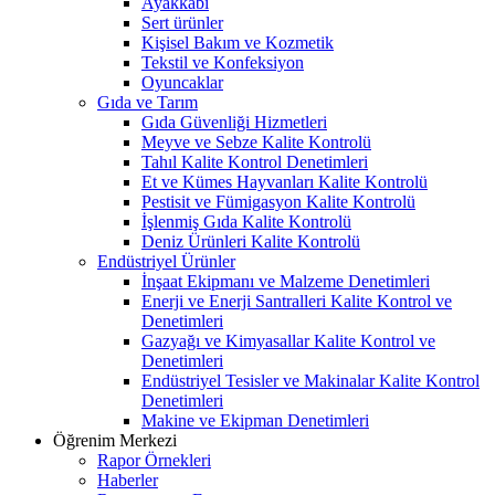
Ayakkabı
Sert ürünler
Kişisel Bakım ve Kozmetik
Tekstil ve Konfeksiyon
Oyuncaklar
Gıda ve Tarım
Gıda Güvenliği Hizmetleri
Meyve ve Sebze Kalite Kontrolü
Tahıl Kalite Kontrol Denetimleri
Et ve Kümes Hayvanları Kalite Kontrolü
Pestisit ve Fümigasyon Kalite Kontrolü
İşlenmiş Gıda Kalite Kontrolü
Deniz Ürünleri Kalite Kontrolü
Endüstriyel Ürünler
İnşaat Ekipmanı ve Malzeme Denetimleri
Enerji ve Enerji Santralleri Kalite Kontrol ve
Denetimleri
Gazyağı ve Kimyasallar Kalite Kontrol ve
Denetimleri
Endüstriyel Tesisler ve Makinalar Kalite Kontrol
Denetimleri
Makine ve Ekipman Denetimleri
Öğrenim Merkezi
Rapor Örnekleri
Haberler