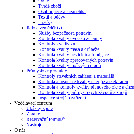
Obuv
Tvrdé zboží
Osobní péče a kosmetika
Textil a oděvy
Hračky
Jídlo a zemědělství
Služby bezpečnosti potravin
Kontrola kvality ovoce a zeleniny
Kontroly kvality zrna
Kontrola kvality masa a drůbeže
Kontrola kvality pesticidů a fumigace
Kontrola kvality zpracovaných potravin
Kontrola kvality mořských plodů
Průmyslové produkty
Kontroly stavebních zařízení a materiálů
Kontrola a inspekce kvality energie a elektráren
Kontrola a kontroly kvality plynového oleje a chem
Kontrola kvality průmyslových závodů a strojů
Inspekce strojů a zařízení
Vzdělávací centrum
Ukázky zpráv
Zprávy
Rezervační formulář
Nástroje
O nás