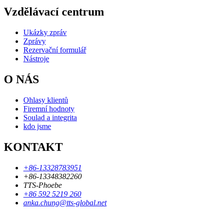
Vzdělávací centrum
Ukázky zpráv
Zprávy
Rezervační formulář
Nástroje
O NÁS
Ohlasy klientů
Firemní hodnoty
Soulad a integrita
kdo jsme
KONTAKT
+86-13328783951
+86-13348382260
TTS-Phoebe
+86 592 5219 260
anka.chung@tts-global.net