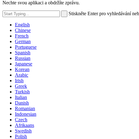
Nechte svou aplikaci a obdržíte zprávu.
Stiskněte Enter pro vyhledávání ne
English
Chinese
French
German
Portuguese
Spanish
Russian
Japanese
Korean
Arabic
Irish
Greek
Turkish
Italian
Danish
Romanian
Indonesian
Czech
Afrikaans
Swedish
Polish