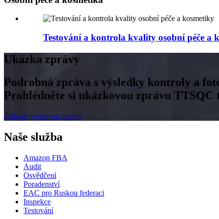
Testování a kontrola kvality osobní péče a 
Ukázka zprávy
Podrobná zpráva s výsledky kontroly a fot
Prohlédněte si ukázkovou zprávu TTSQC tý
Získejte vzorovou zprávu
Naše služba
Amazon FBA
Audit
Osvědčení
Poradenství
EAC pro Ruskou federaci
Inspekce
Testování