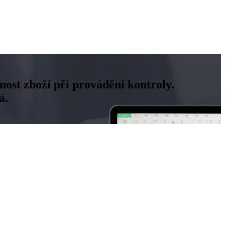
ost zboží při provádění kontroly.
á.