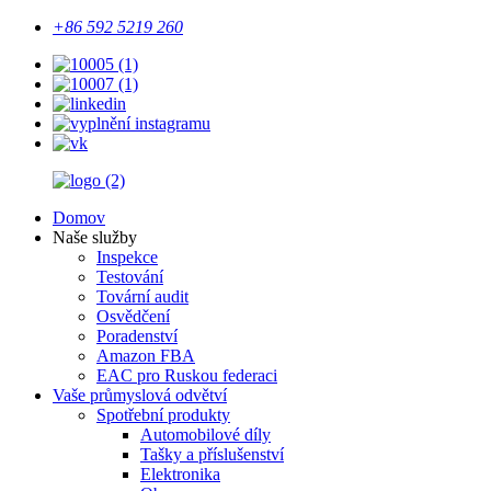
+86 592 5219 260
Domov
Naše služby
Inspekce
Testování
Tovární audit
Osvědčení
Poradenství
Amazon FBA
EAC pro Ruskou federaci
Vaše průmyslová odvětví
Spotřební produkty
Automobilové díly
Tašky a příslušenství
Elektronika