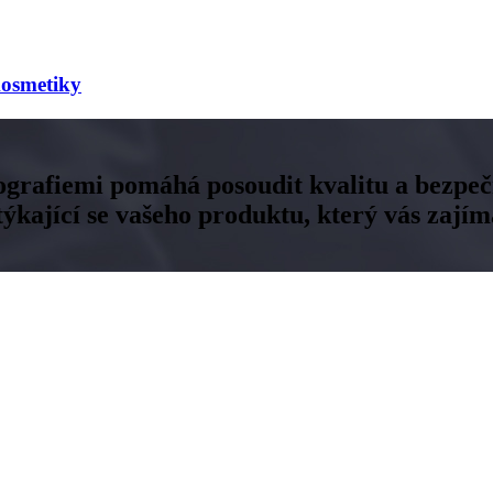
kosmetiky
ografiemi pomáhá posoudit kvalitu a bezpečn
kající se vašeho produktu, který vás zajím