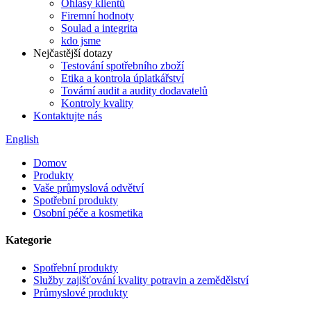
Ohlasy klientů
Firemní hodnoty
Soulad a integrita
kdo jsme
Nejčastější dotazy
Testování spotřebního zboží
Etika a kontrola úplatkářství
Tovární audit a audity dodavatelů
Kontroly kvality
Kontaktujte nás
English
Domov
Produkty
Vaše průmyslová odvětví
Spotřební produkty
Osobní péče a kosmetika
Kategorie
Spotřební produkty
Služby zajišťování kvality potravin a zemědělství
Průmyslové produkty