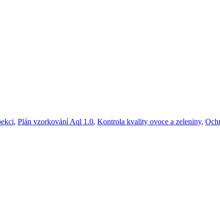
pekci
,
Plán vzorkování Aql 1.0
,
Kontrola kvality ovoce a zeleniny
,
Ochr