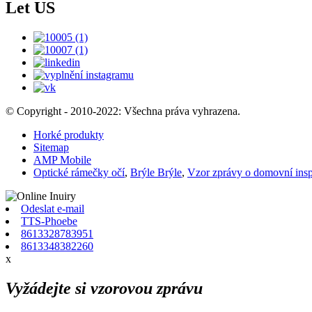
Let US
© Copyright - 2010-2022: Všechna práva vyhrazena.
Horké produkty
Sitemap
AMP Mobile
Optické rámečky očí
,
Brýle Brýle
,
Vzor zprávy o domovní ins
Odeslat e-mail
TTS-Phoebe
8613328783951
8613348382260
x
Vyžádejte si vzorovou zprávu