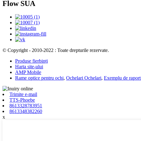
Flow SUA
© Copyright - 2010-2022 : Toate drepturile rezervate.
Produse fierbinți
Harta site-ului
AMP Mobile
Rame optice pentru ochi
,
Ochelari Ochelari
,
Exemplu de raport 
Trimite e-mail
TTS-Phoebe
8613328783951
8613348382260
x