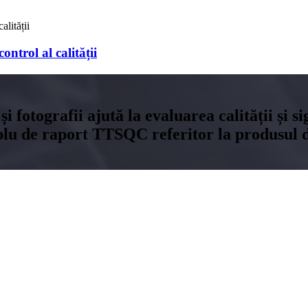
ontrol al calității
și fotografii ajută la evaluarea calității și 
plu de raport TTSQC referitor la produsul dv