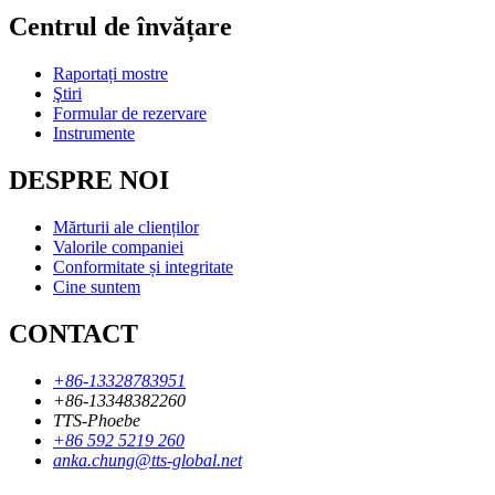
Centrul de învățare
Raportați mostre
Ştiri
Formular de rezervare
Instrumente
DESPRE NOI
Mărturii ale clienților
Valorile companiei
Conformitate și integritate
Cine suntem
CONTACT
+86-13328783951
+86-13348382260
TTS-Phoebe
+86 592 5219 260
anka.chung@tts-global.net