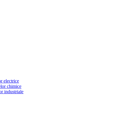
or electrice
selor chimice
lor industriale