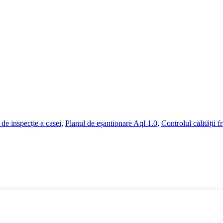
de inspecție a casei
,
Planul de eșantionare Aql 1.0
,
Controlul calității f