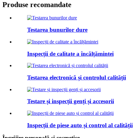
Produse recomandate
Testarea bunurilor dure
Inspecții de calitate a încălțămintei
Testarea electronică și controlul calității
Testare și inspecții genți și accesorii
Inspecții de piese auto și control al calității
Îngrijire personală și cosmetice