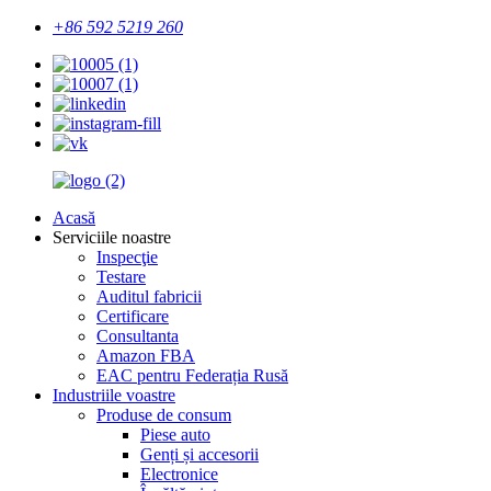
+86 592 5219 260
Acasă
Serviciile noastre
Inspecţie
Testare
Auditul fabricii
Certificare
Consultanta
Amazon FBA
EAC pentru Federația Rusă
Industriile voastre
Produse de consum
Piese auto
Genți și accesorii
Electronice