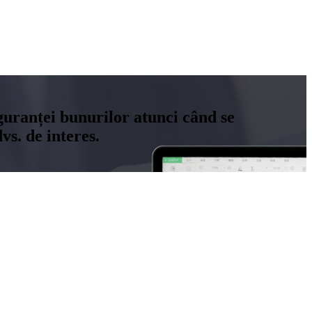
siguranței bunurilor atunci când se
s. de interes.