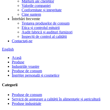
Mărturii ale clienților
Valorile companiei
Conformitate și integritate
Cine suntem
Întrebări frecvente
Testarea produselor de consum
Etica și controlul mituirii
Audit fabrică și audituri furnizori
Inspecții de control al calității
Contactaţi-ne
English
Acasă
Produse
Industriile voastre
Produse de consum
Îngrijire personală și cosmetice
Categorii
Produse de consum
Servicii de asigurare a calității în alimentație și agricultură
Produse industriale