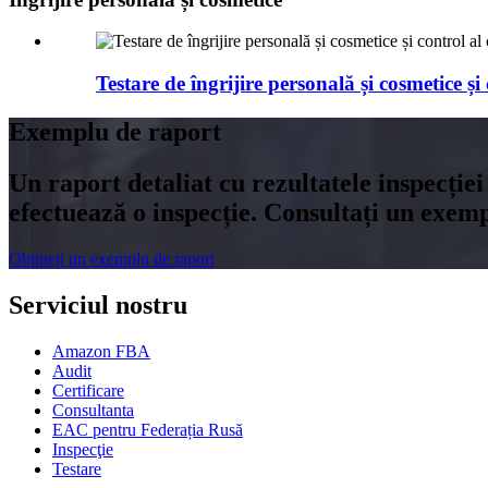
Testare de îngrijire personală și cosmetice și c
Exemplu de raport
Un raport detaliat cu rezultatele inspecției 
efectuează o inspecție. Consultați un exem
Obțineți un exemplu de raport
Serviciul nostru
Amazon FBA
Audit
Certificare
Consultanta
EAC pentru Federația Rusă
Inspecţie
Testare