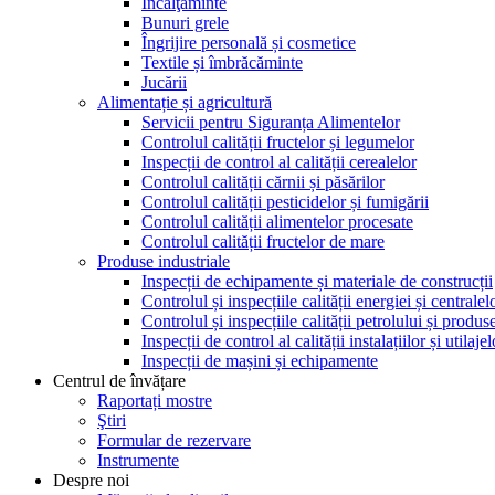
Încălţăminte
Bunuri grele
Îngrijire personală și cosmetice
Textile și îmbrăcăminte
Jucării
Alimentație și agricultură
Servicii pentru Siguranța Alimentelor
Controlul calității fructelor și legumelor
Inspecții de control al calității cerealelor
Controlul calității cărnii și păsărilor
Controlul calității pesticidelor și fumigării
Controlul calității alimentelor procesate
Controlul calității fructelor de mare
Produse industriale
Inspecții de echipamente și materiale de construcții
Controlul și inspecțiile calității energiei și centralel
Controlul și inspecțiile calității petrolului și produ
Inspecții de control al calității instalațiilor și utilaje
Inspecții de mașini și echipamente
Centrul de învățare
Raportați mostre
Ştiri
Formular de rezervare
Instrumente
Despre noi