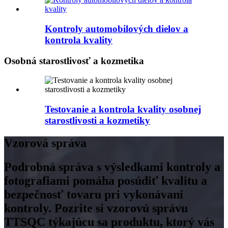
Kontroly automobilových dielov a
kontrola kvality
Osobná starostlivosť a kozmetika
Testovanie a kontrola kvality osobnej
starostlivosti a kozmetiky
Vzorová správa
Podrobná správa s výsledkami kontroly a
fotografiami pomáha posúdiť kvalitu a
bezpečnosť tovaru pri vykonávaní
kontroly. Pozrite si vzorovú správu
TTSQC týkajúcu sa produktu, ktorý vás