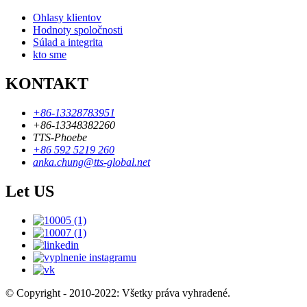
Ohlasy klientov
Hodnoty spoločnosti
Súlad a integrita
kto sme
KONTAKT
+86-13328783951
+86-13348382260
TTS-Phoebe
+86 592 5219 260
anka.chung@tts-global.net
Let US
© Copyright - 2010-2022: Všetky práva vyhradené.