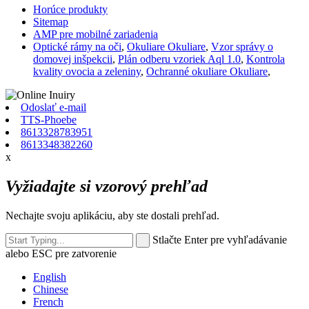
Horúce produkty
Sitemap
AMP pre mobilné zariadenia
Optické rámy na oči
,
Okuliare Okuliare
,
Vzor správy o
domovej inšpekcii
,
Plán odberu vzoriek Aql 1.0
,
Kontrola
kvality ovocia a zeleniny
,
Ochranné okuliare Okuliare
,
Odoslať e-mail
TTS-Phoebe
8613328783951
8613348382260
x
Vyžiadajte si vzorový prehľad
Nechajte svoju aplikáciu, aby ste dostali prehľad.
Stlačte Enter pre vyhľadávanie
alebo ESC pre zatvorenie
English
Chinese
French