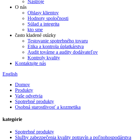
Nástroje
O nás
Ohlasy klientov
Hodnoty spoločnosti
Súlad a integrita
kto sme
často kladené otázky
Testovanie spotrebného tovaru
Etika a kontrola úplatkárstva
Audit továrne a audity dodávateľov
Kontroly kvality
Kontaktujte nás
English
Domov
Produkty
Vaše odvetvia
Spotrebné produkty
Osobná starostlivosť a kozmetika
kategórie
Spotrebné produkty
Služby zabezpečenia kvality potravín a poľnohospodárstva