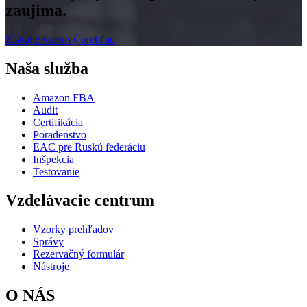
zaujíma.
Získajte vzorový prehľad
Naša služba
Amazon FBA
Audit
Certifikácia
Poradenstvo
EAC pre Ruskú federáciu
Inšpekcia
Testovanie
Vzdelávacie centrum
Vzorky prehľadov
Správy
Rezervačný formulár
Nástroje
O NÁS