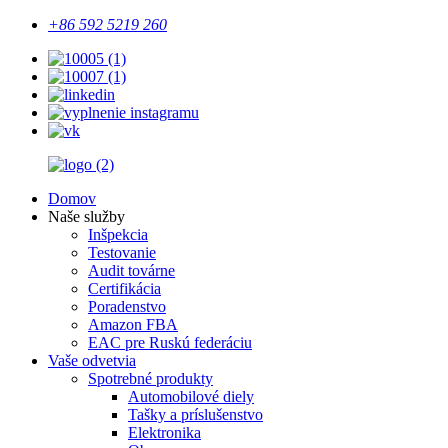
+86 592 5219 260
Domov
Naše služby
Inšpekcia
Testovanie
Audit továrne
Certifikácia
Poradenstvo
Amazon FBA
EAC pre Ruskú federáciu
Vaše odvetvia
Spotrebné produkty
Automobilové diely
Tašky a príslušenstvo
Elektronika