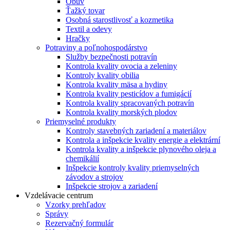
Obuv
Ťažký tovar
Osobná starostlivosť a kozmetika
Textil a odevy
Hračky
Potraviny a poľnohospodárstvo
Služby bezpečnosti potravín
Kontrola kvality ovocia a zeleniny
Kontroly kvality obilia
Kontrola kvality mäsa a hydiny
Kontrola kvality pesticídov a fumigácií
Kontrola kvality spracovaných potravín
Kontrola kvality morských plodov
Priemyselné produkty
Kontroly stavebných zariadení a materiálov
Kontrola a inšpekcie kvality energie a elektrární
Kontrola kvality a inšpekcie plynového oleja a
chemikálií
Inšpekcie kontroly kvality priemyselných
závodov a strojov
Inšpekcie strojov a zariadení
Vzdelávacie centrum
Vzorky prehľadov
Správy
Rezervačný formulár