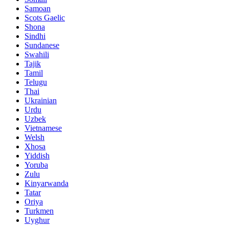
Samoan
Scots Gaelic
Shona
Sindhi
Sundanese
Swahili
Tajik
Tamil
Telugu
Thai
Ukrainian
Urdu
Uzbek
Vietnamese
Welsh
Xhosa
Yiddish
Yoruba
Zulu
Kinyarwanda
Tatar
Oriya
Turkmen
Uyghur