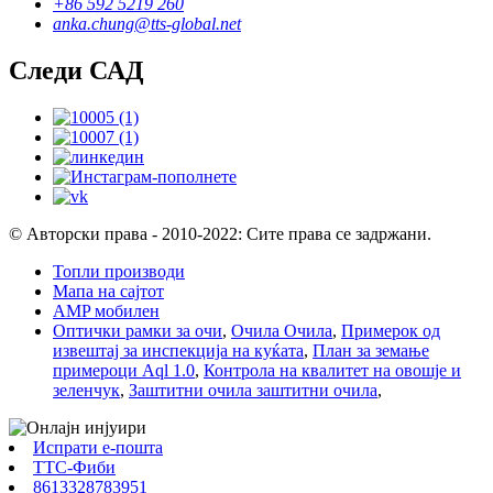
+86 592 5219 260
anka.chung@tts-global.net
Следи САД
© Авторски права - 2010-2022: Сите права се задржани.
Топли производи
Мапа на сајтот
AMP мобилен
Оптички рамки за очи
,
Очила Очила
,
Примерок од
извештај за инспекција на куќата
,
План за земање
примероци Aql 1.0
,
Контрола на квалитет на овошје и
зеленчук
,
Заштитни очила заштитни очила
,
Испрати е-пошта
ТТС-Фиби
8613328783951