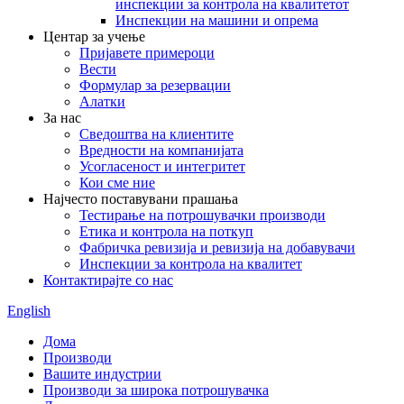
инспекции за контрола на квалитетот
Инспекции на машини и опрема
Центар за учење
Пријавете примероци
Вести
Формулар за резервации
Алатки
За нас
Сведоштва на клиентите
Вредности на компанијата
Усогласеност и интегритет
Кои сме ние
Најчесто поставувани прашања
Тестирање на потрошувачки производи
Етика и контрола на поткуп
Фабричка ревизија и ревизија на добавувачи
Инспекции за контрола на квалитет
Контактирајте со нас
English
Дома
Производи
Вашите индустрии
Производи за широка потрошувачка