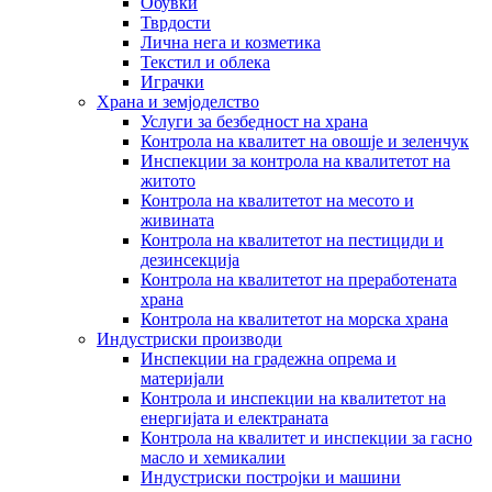
Обувки
Тврдости
Лична нега и козметика
Текстил и облека
Играчки
Храна и земјоделство
Услуги за безбедност на храна
Контрола на квалитет на овошје и зеленчук
Инспекции за контрола на квалитетот на
житото
Контрола на квалитетот на месото и
живината
Контрола на квалитетот на пестициди и
дезинсекција
Контрола на квалитетот на преработената
храна
Контрола на квалитетот на морска храна
Индустриски производи
Инспекции на градежна опрема и
материјали
Контрола и инспекции на квалитетот на
енергијата и електраната
Контрола на квалитет и инспекции за гасно
масло и хемикалии
Индустриски постројки и машини