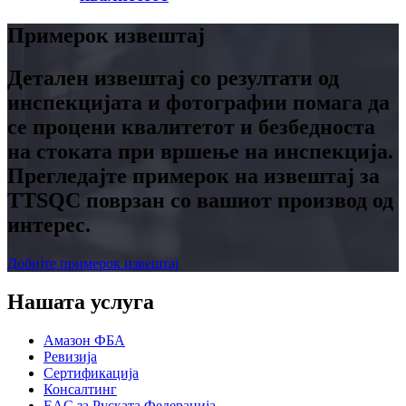
Примерок извештај
Детален извештај со резултати од
инспекцијата и фотографии помага да
се процени квалитетот и безбедноста
на стоката при вршење на инспекција.
Прегледајте примерок на извештај за
TTSQC поврзан со вашиот производ од
интерес.
Добијте примерок извештај
Нашата услуга
Амазон ФБА
Ревизија
Сертификација
Консалтинг
EAC за Руската Федерација