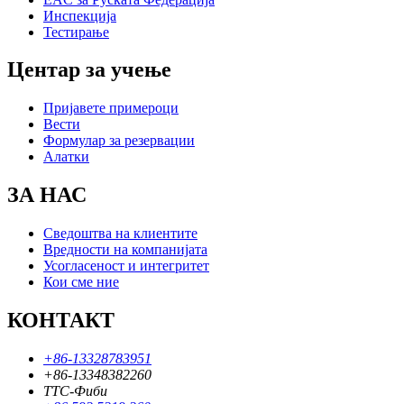
Инспекција
Тестирање
Центар за учење
Пријавете примероци
Вести
Формулар за резервации
Алатки
ЗА НАС
Сведоштва на клиентите
Вредности на компанијата
Усогласеност и интегритет
Кои сме ние
КОНТАКТ
+86-13328783951
+86-13348382260
ТТС-Фиби