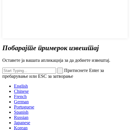
Побарајте примерок извештај
Оставете ја вашата апликација за да добиете извештај.
Притиснете Enter за
пребарување или ESC за затворање
English
Chinese
French
German
Portuguese
Spanish
Russian
Japanese
Korean