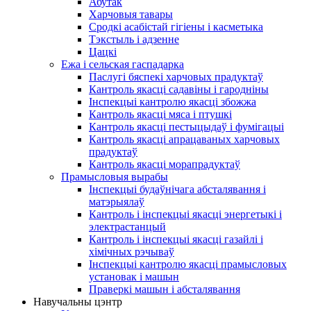
Абутак
Харчовыя тавары
Сродкі асабістай гігіены і касметыка
Тэкстыль і адзенне
Цацкі
Ежа і сельская гаспадарка
Паслугі бяспекі харчовых прадуктаў
Кантроль якасці садавіны і гародніны
Інспекцыі кантролю якасці збожжа
Кантроль якасці мяса і птушкі
Кантроль якасці пестыцыдаў і фумігацыі
Кантроль якасці апрацаваных харчовых
прадуктаў
Кантроль якасці морапрадуктаў
Прамысловыя вырабы
Інспекцыі будаўнічага абсталявання і
матэрыялаў
Кантроль і інспекцыі якасці энергетыкі і
электрастанцый
Кантроль і інспекцыі якасці газайлі і
хімічных рэчываў
Інспекцыі кантролю якасці прамысловых
установак і машын
Праверкі машын і абсталявання
Навучальны цэнтр