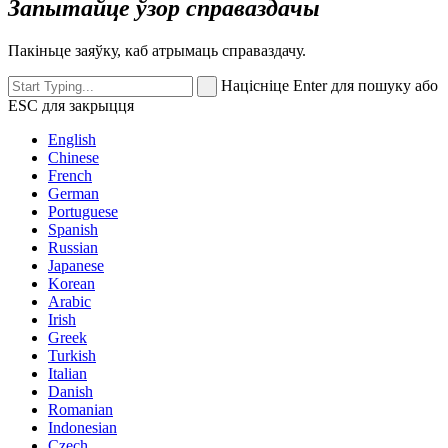
Запытайце ўзор справаздачы
Пакіньце заяўку, каб атрымаць справаздачу.
Націсніце Enter для пошуку або
ESC для закрыцця
English
Chinese
French
German
Portuguese
Spanish
Russian
Japanese
Korean
Arabic
Irish
Greek
Turkish
Italian
Danish
Romanian
Indonesian
Czech