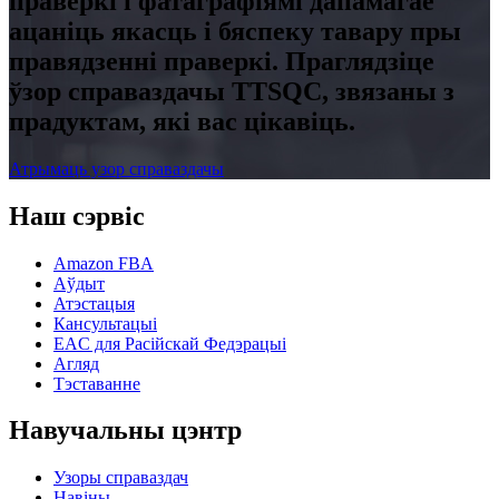
праверкі і фатаграфіямі дапамагае
ацаніць якасць і бяспеку тавару пры
правядзенні праверкі. Праглядзіце
ўзор справаздачы TTSQC, звязаны з
прадуктам, які вас цікавіць.
Атрымаць узор справаздачы
Наш сэрвіс
Amazon FBA
Аўдыт
Атэстацыя
Кансультацыі
EAC для Расійскай Федэрацыі
Агляд
Тэставанне
Навучальны цэнтр
Узоры справаздач
Навіны