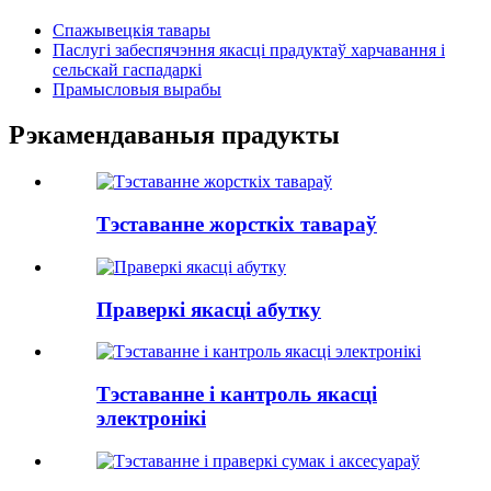
Спажывецкія тавары
Паслугі забеспячэння якасці прадуктаў харчавання і
сельскай гаспадаркі
Прамысловыя вырабы
Рэкамендаваныя прадукты
Тэставанне жорсткіх тавараў
Праверкі якасці абутку
Тэставанне і кантроль якасці
электронікі