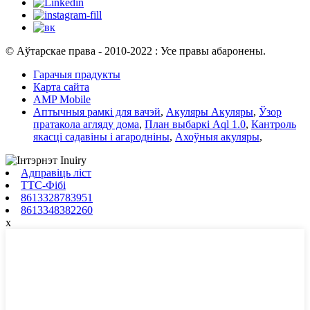
© Аўтарскае права - 2010-2022 : Усе правы абаронены.
Гарачыя прадукты
Карта сайта
AMP Mobile
Аптычныя рамкі для вачэй
,
Акуляры Акуляры
,
Ўзор
пратакола агляду дома
,
План выбаркі Aql 1.0
,
Кантроль
якасці садавіны і агародніны
,
Ахоўныя акуляры
,
Адправіць ліст
ТТС-Фібі
8613328783951
8613348382260
x