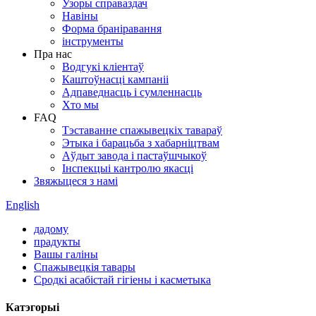
Узоры справаздач
Навіны
Форма браніравання
інструменты
Пра нас
Водгукі кліентаў
Каштоўнасці кампаніі
Адпаведнасць і сумленнасць
Хто мы
FAQ
Тэставанне спажывецкіх тавараў
Этыка і барацьба з хабарніцтвам
Аўдыт завода і пастаўшчыкоў
Інспекцыі кантролю якасці
Звяжыцеся з намі
English
дадому
прадукты
Вашы галіны
Спажывецкія тавары
Сродкі асабістай гігіены і касметыка
Катэгорыі