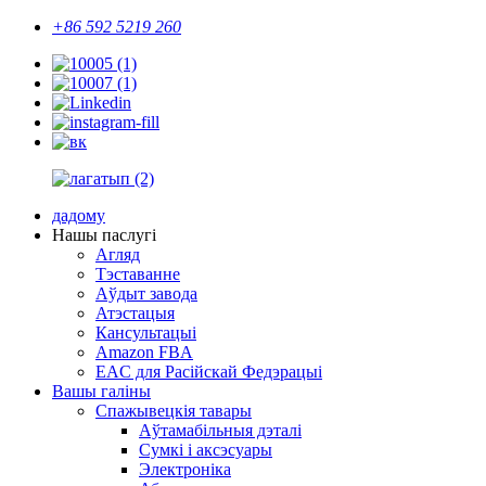
+86 592 5219 260
дадому
Нашы паслугі
Агляд
Тэставанне
Аўдыт завода
Атэстацыя
Кансультацыі
Amazon FBA
EAC для Расійскай Федэрацыі
Вашы галіны
Спажывецкія тавары
Аўтамабільныя дэталі
Сумкі і аксэсуары
Электроніка