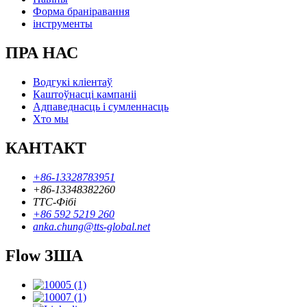
Форма браніравання
інструменты
ПРА НАС
Водгукі кліентаў
Каштоўнасці кампаніі
Адпаведнасць і сумленнасць
Хто мы
КАНТАКТ
+86-13328783951
+86-13348382260
ТТС-Фібі
+86 592 5219 260
anka.chung@tts-global.net
Flow ЗША