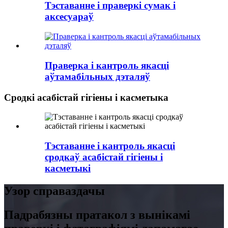
Тэставанне і праверкі сумак і
аксесуараў
Праверка і кантроль якасці
аўтамабільных дэталяў
Сродкі асабістай гігіены і касметыка
Тэставанне і кантроль якасці
сродкаў асабістай гігіены і
касметыкі
Узор справаздачы
Падрабязны пратакол з вынікамі