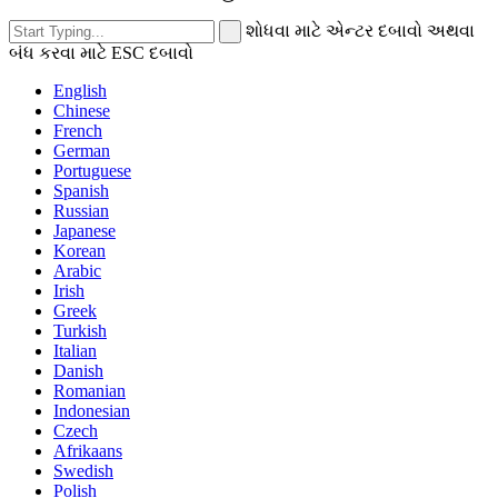
શોધવા માટે એન્ટર દબાવો અથવા
બંધ કરવા માટે ESC દબાવો
English
Chinese
French
German
Portuguese
Spanish
Russian
Japanese
Korean
Arabic
Irish
Greek
Turkish
Italian
Danish
Romanian
Indonesian
Czech
Afrikaans
Swedish
Polish