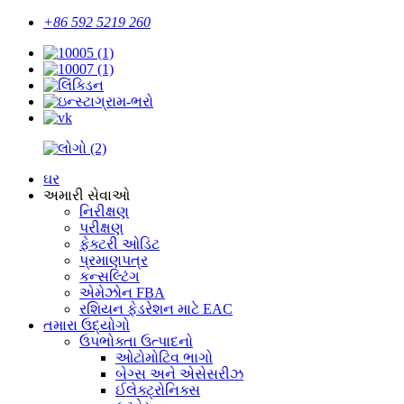
+86 592 5219 260
ઘર
અમારી સેવાઓ
નિરીક્ષણ
પરીક્ષણ
ફેક્ટરી ઓડિટ
પ્રમાણપત્ર
કન્સલ્ટિંગ
એમેઝોન FBA
રશિયન ફેડરેશન માટે EAC
તમારા ઉદ્યોગો
ઉપભોક્તા ઉત્પાદનો
ઓટોમોટિવ ભાગો
બેગ્સ અને એસેસરીઝ
ઈલેક્ટ્રોનિક્સ