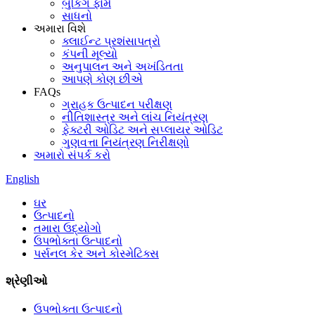
બુકિંગ ફોર્મ
સાધનો
અમારા વિશે
ક્લાઈન્ટ પ્રશંસાપત્રો
કંપની મૂલ્યો
અનુપાલન અને અખંડિતતા
આપણે કોણ છીએ
FAQs
ગ્રાહક ઉત્પાદન પરીક્ષણ
નીતિશાસ્ત્ર અને લાંચ નિયંત્રણ
ફેક્ટરી ઓડિટ અને સપ્લાયર ઓડિટ
ગુણવત્તા નિયંત્રણ નિરીક્ષણો
અમારો સંપર્ક કરો
English
ઘર
ઉત્પાદનો
તમારા ઉદ્યોગો
ઉપભોક્તા ઉત્પાદનો
પર્સનલ કેર અને કોસ્મેટિક્સ
શ્રેણીઓ
ઉપભોક્તા ઉત્પાદનો