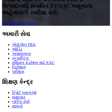
ઉત્પાદનથી સંબંધિત TTSQC નમૂનાના
અહેવાલની સમીક્ષા કરો.
નમૂનાનો રિપોર્ટ મેળવો
અમારી સેવા
એમેઝોન FBA
ઓડિટ
પ્રમાણપત્ર
કન્સલ્ટિંગ
રશિયન ફેડરેશન માટે EAC
નિરીક્ષણ
પરીક્ષણ
શિક્ષણ કેન્દ્ર
રિપોર્ટ નમૂનાઓ
સમાચાર
બુકિંગ ફોર્મ
સાધનો