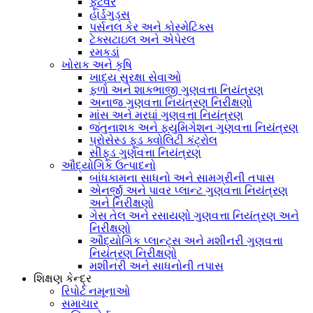
ફૂટવેર
હાર્ડગુડ્સ
પર્સનલ કેર અને કોસ્મેટિક્સ
ટેક્સટાઇલ અને એપેરલ
રમકડાં
ખોરાક અને કૃષિ
ખાદ્ય સુરક્ષા સેવાઓ
ફળો અને શાકભાજી ગુણવત્તા નિયંત્રણ
અનાજ ગુણવત્તા નિયંત્રણ નિરીક્ષણો
માંસ અને મરઘાં ગુણવત્તા નિયંત્રણ
જંતુનાશક અને ફ્યુમિગેશન ગુણવત્તા નિયંત્રણ
પ્રોસેસ્ડ ફૂડ ક્વોલિટી કંટ્રોલ
સીફૂડ ગુણવત્તા નિયંત્રણ
ઔદ્યોગિક ઉત્પાદનો
બાંધકામના સાધનો અને સામગ્રીની તપાસ
એનર્જી અને પાવર પ્લાન્ટ ગુણવત્તા નિયંત્રણ
અને નિરીક્ષણો
ગેસ તેલ અને રસાયણો ગુણવત્તા નિયંત્રણ અને
નિરીક્ષણો
ઔદ્યોગિક પ્લાન્ટ્સ અને મશીનરી ગુણવત્તા
નિયંત્રણ નિરીક્ષણો
મશીનરી અને સાધનોની તપાસ
શિક્ષણ કેન્દ્ર
રિપોર્ટ નમૂનાઓ
સમાચાર