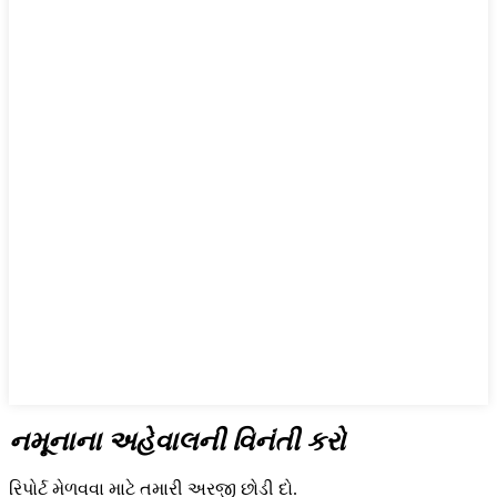
નમૂનાના અહેવાલની વિનંતી કરો
રિપોર્ટ મેળવવા માટે તમારી અરજી છોડી દો.