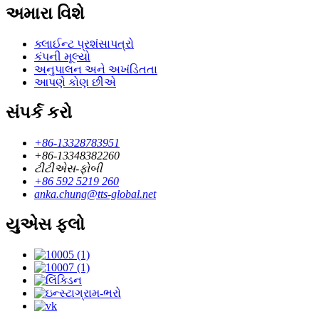
અમારા વિશે
ક્લાઈન્ટ પ્રશંસાપત્રો
કંપની મૂલ્યો
અનુપાલન અને અખંડિતતા
આપણે કોણ છીએ
સંપર્ક કરો
+86-13328783951
+86-13348382260
ટીટીએસ-ફોબી
+86 592 5219 260
anka.chung@tts-global.net
યુએસ ફ્લો