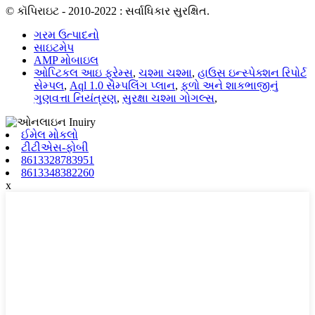
© કૉપિરાઇટ - 2010-2022 : સર્વાધિકાર સુરક્ષિત.
ગરમ ઉત્પાદનો
સાઇટમેપ
AMP મોબાઇલ
ઓપ્ટિકલ આઇ ફ્રેમ્સ
,
ચશ્મા ચશ્મા
,
હાઉસ ઇન્સ્પેક્શન રિપોર્ટ
સેમ્પલ
,
Aql 1.0 સેમ્પલિંગ પ્લાન
,
ફળો અને શાકભાજીનું
ગુણવત્તા નિયંત્રણ
,
સુરક્ષા ચશ્મા ગોગલ્સ
,
ઈમેલ મોકલો
ટીટીએસ-ફોબી
8613328783951
8613348382260
x