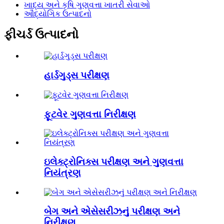
ખાદ્ય અને કૃષિ ગુણવત્તા ખાતરી સેવાઓ
ઔદ્યોગિક ઉત્પાદનો
ફીચર્ડ ઉત્પાદનો
હાર્ડગુડ્સ પરીક્ષણ
ફૂટવેર ગુણવત્તા નિરીક્ષણ
ઇલેક્ટ્રોનિક્સ પરીક્ષણ અને ગુણવત્તા
નિયંત્રણ
બેગ અને એસેસરીઝનું પરીક્ષણ અને
નિરીક્ષણ