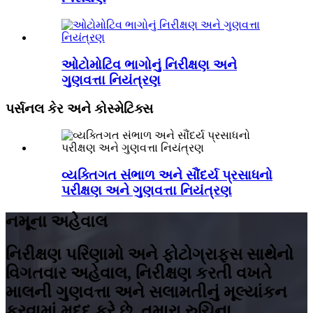
ઓટોમોટિવ ભાગોનું નિરીક્ષણ અને
ગુણવત્તા નિયંત્રણ
પર્સનલ કેર અને કોસ્મેટિક્સ
વ્યક્તિગત સંભાળ અને સૌંદર્ય પ્રસાધનો
પરીક્ષણ અને ગુણવત્તા નિયંત્રણ
નમૂના અહેવાલ
નિરીક્ષણ પરિણામો અને ફોટોગ્રાફ્સ સાથેનો
વિગતવાર અહેવાલ, નિરીક્ષણ કરતી વખતે
માલની ગુણવત્તા અને સલામતીનું મૂલ્યાંકન
કરવામાં મદદ કરે છે. તમારા રુચિના