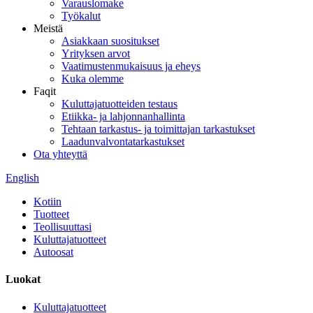
Varauslomake
Työkalut
Meistä
Asiakkaan suositukset
Yrityksen arvot
Vaatimustenmukaisuus ja eheys
Kuka olemme
Faqit
Kuluttajatuotteiden testaus
Etiikka- ja lahjonnanhallinta
Tehtaan tarkastus- ja toimittajan tarkastukset
Laadunvalvontatarkastukset
Ota yhteyttä
English
Kotiin
Tuotteet
Teollisuuttasi
Kuluttajatuotteet
Autoosat
Luokat
Kuluttajatuotteet