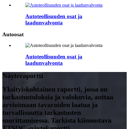
Autoteollisuuden osat ja
laadunvalvonta
Autoosat
Autoteollisuuden osat ja
laadunvalvonta
Näyteraportti
Yksityiskohtainen raportti, jossa on
tarkastustuloksia ja valokuvia, auttaa
arvioimaan tavaroiden laatua ja
turvallisuutta tarkastusten
suorittamisessa. Tarkista kiinnostava
TTSQC -näytekaportti.