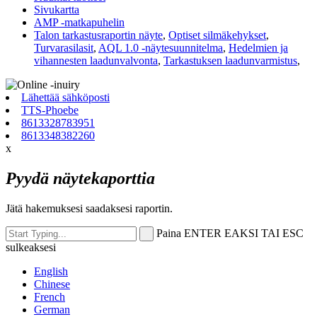
Sivukartta
AMP -matkapuhelin
Talon tarkastusraportin näyte
,
Optiset silmäkehykset
,
Turvarasilasit
,
AQL 1.0 -näytesuunnitelma
,
Hedelmien ja
vihannesten laadunvalvonta
,
Tarkastuksen laadunvarmistus
,
Lähettää sähköposti
TTS-Phoebe
8613328783951
8613348382260
x
Pyydä näytekaporttia
Jätä hakemuksesi saadaksesi raportin.
Paina ENTER EAKSI TAI ESC
sulkeaksesi
English
Chinese
French
German