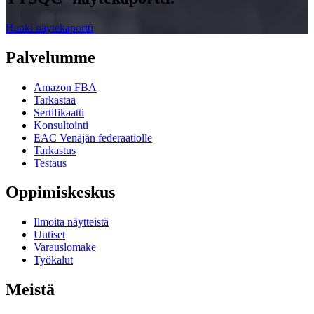
Hanki näytekaportti
Palvelumme
Amazon FBA
Tarkastaa
Sertifikaatti
Konsultointi
EAC Venäjän federaatiolle
Tarkastus
Testaus
Oppimiskeskus
Ilmoita näytteistä
Uutiset
Varauslomake
Työkalut
Meistä