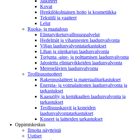
Jalkineet
Kovat
Henkilökohtainen hoito ja kosmetiikka
Tekstiili ja vaatteet
Lelut
Ruoka- ja maatalous
Elintarviketurvallisuuspalvelut
Hedelmät ja vihannesten laadunvalvonta
Viljan laadunvalvontatarkastukset
Lihan ja siipikarjan laadunvalvonta
Torjunta -aine- ja polttamisen laadunvalvonta
Jalostettu elintarvikkeiden laadunvalvonta
Merenelävien laadunvalvonta
Teollisuustuotteet
Rakennuslaitteet ja materiaalitarkastukset
Energia- ja voimalaitosten laadunvalvonta ja
tarkastukset
Kaasuöljy ja kemikaalien laadunvalvonta ja
tarkastukset
Teollisuuskasvit ja koneiden
laadunvalvontatarkastukset
Koneet ja laitteiden tarkastukset
Oppimiskeskus
Ilmoita näytteistä
Uutiset