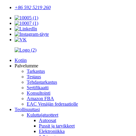
+86 592 5219 260
Kotiin
Palvelumme
Tarkastus
Testaus
Tehdastarkastus
Sertifikaatti
Konsultointi
Amazon FBA
EAC Venäjän federaatiolle
Teollisuuttasi
Kuluttajatuotteet
Autoosat
Pussit ja tarvikkeet
Elektroniikka