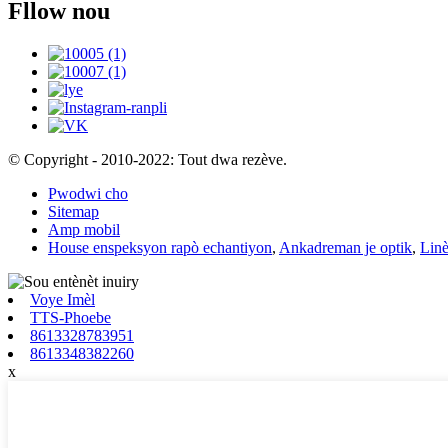
Fllow nou
© Copyright - 2010-2022: Tout dwa rezève.
Pwodwi cho
Sitemap
Amp mobil
House enspeksyon rapò echantiyon
,
Ankadreman je optik
,
Linè
Voye Imèl
TTS-Phoebe
8613328783951
8613348382260
x