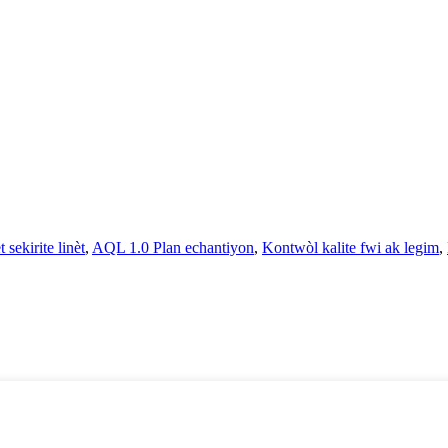
t sekirite linèt
,
AQL 1.0 Plan echantiyon
,
Kontwòl kalite fwi ak legim
,