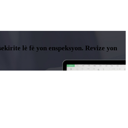
ekirite lè fè yon enspeksyon. Revize yon