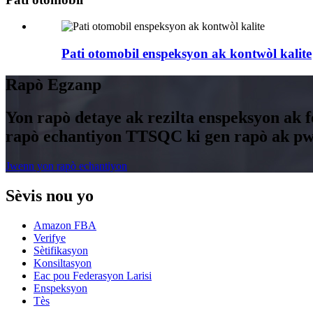
Pati otomobil enspeksyon ak kontwòl kalite
Rapò Egzanp
Yon rapò detaye ak rezilta enspeksyon ak f
rapò echantiyon TTSQC ki gen rapò ak pw
Jwenn yon rapò echantiyon
Sèvis nou yo
Amazon FBA
Verifye
Sètifikasyon
Konsiltasyon
Eac pou Federasyon Larisi
Enspeksyon
Tès