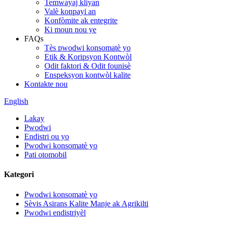
Temwayaj kliyan
Valè konpayi an
Konfòmite ak entegrite
Ki moun nou ye
FAQs
Tès pwodwi konsomatè yo
Etik & Koripsyon Kontwòl
Odit faktori & Odit founisè
Enspeksyon kontwòl kalite
Kontakte nou
English
Lakay
Pwodwi
Endistri ou yo
Pwodwi konsomatè yo
Pati otomobil
Kategori
Pwodwi konsomatè yo
Sèvis Asirans Kalite Manje ak Agrikilti
Pwodwi endistriyèl