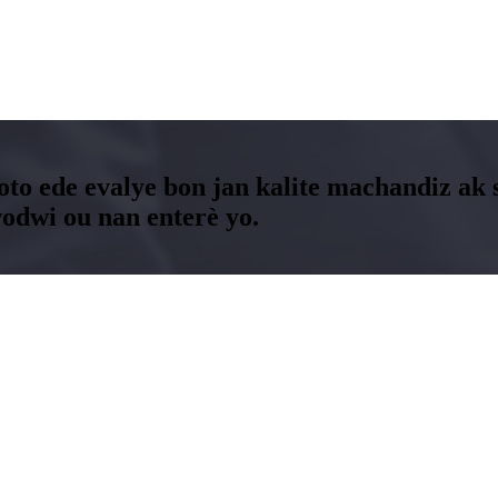
oto ede evalye bon jan kalite machandiz ak s
odwi ou nan enterè yo.