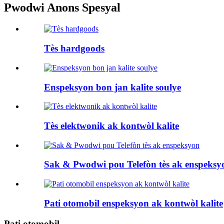
Pwodwi Anons Spesyal
Tès hardgoods
Enspeksyon bon jan kalite soulye
Tès elektwonik ak kontwòl kalite
Sak & Pwodwi pou Telefòn tès ak enspeksy
Pati otomobil enspeksyon ak kontwòl kalite
Pati otomobil