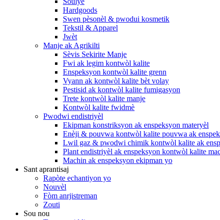
Soulye
Hardgoods
Swen pèsonèl & pwodui kosmetik
Tekstil & Apparel
Jwèt
Manje ak Agrikilti
Sèvis Sekirite Manje
Fwi ak legim kontwòl kalite
Enspeksyon kontwòl kalite grenn
Vyann ak kontwòl kalite bèt volay
Pestisid ak kontwòl kalite fumigasyon
Trete kontwòl kalite manje
Kontwòl kalite fwidmè
Pwodwi endistriyèl
Ekipman konstriksyon ak enspeksyon materyèl
Enèji & pouvwa kontwòl kalite pouvwa ak enspe
Lwil gaz & pwodwi chimik kontwòl kalite ak ens
Plant endistriyèl ak enspeksyon kontwòl kalite ma
Machin ak enspeksyon ekipman yo
Sant aprantisaj
Rapòte echantiyon yo
Nouvèl
Fòm anrjistreman
Zouti
Sou nou