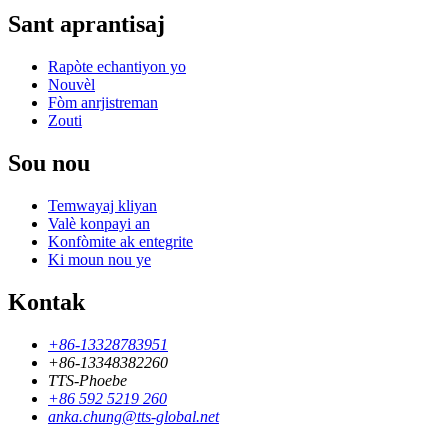
Sant aprantisaj
Rapòte echantiyon yo
Nouvèl
Fòm anrjistreman
Zouti
Sou nou
Temwayaj kliyan
Valè konpayi an
Konfòmite ak entegrite
Ki moun nou ye
Kontak
+86-13328783951
+86-13348382260
TTS-Phoebe
+86 592 5219 260
anka.chung@tts-global.net