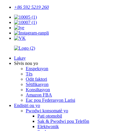
+86 592 5219 260
Lakay
Sèvis nou yo
Enspeksyon
Tès
Odit faktori
Sètifikasyon
Konsiltasyon
Amazon FBA
Eac pou Federasyon Larisi
Endistri ou yo
Pwodwi konsomatè yo
Pati otomobil
Sak & Pwodwi pou Telefòn
Elektwonik