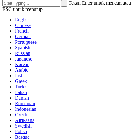
Tekan Enter untuk mencari atau
ESC untuk menutup
English
Chinese
French
German
Portuguese
Spanish
Russian
Japanese
Korean
Arabic
Irish
Greek
Turkish
Italian
Danish
Romanian
Indonesian
Czech
Afrikaans
Swedish
Polish
Basque