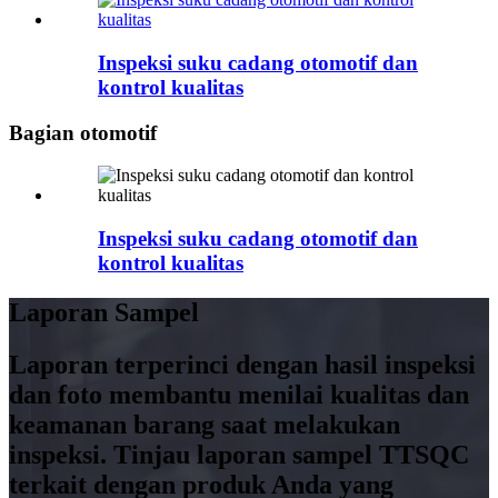
Inspeksi suku cadang otomotif dan
kontrol kualitas
Bagian otomotif
Inspeksi suku cadang otomotif dan
kontrol kualitas
Laporan Sampel
Laporan terperinci dengan hasil inspeksi
dan foto membantu menilai kualitas dan
keamanan barang saat melakukan
inspeksi. Tinjau laporan sampel TTSQC
terkait dengan produk Anda yang