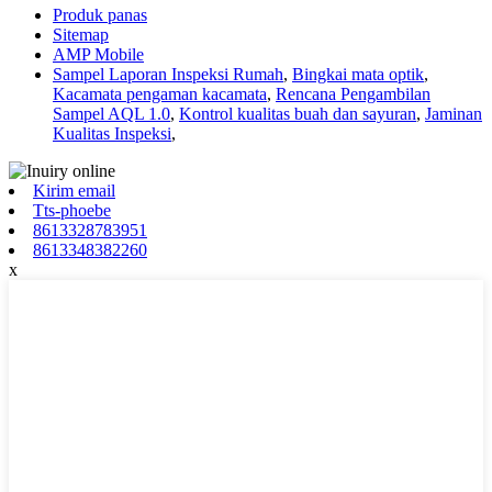
Produk panas
Sitemap
AMP Mobile
Sampel Laporan Inspeksi Rumah
,
Bingkai mata optik
,
Kacamata pengaman kacamata
,
Rencana Pengambilan
Sampel AQL 1.0
,
Kontrol kualitas buah dan sayuran
,
Jaminan
Kualitas Inspeksi
,
Kirim email
Tts-phoebe
8613328783951
8613348382260
x