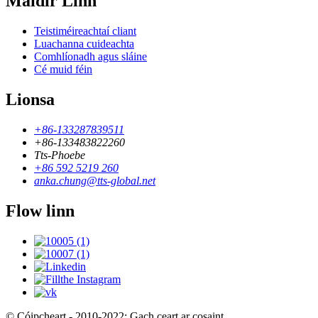
Maidir Linn
Teistiméireachtaí cliant
Luachanna cuideachta
Comhlíonadh agus sláine
Cé muid féin
Lionsa
+86-133287839511
+86-133483822260
Tts-Phoebe
+86 592 5219 260
anka.chung@tts-global.net
Flow linn
© Cóipcheart - 2010-2022: Gach ceart ar cosaint.