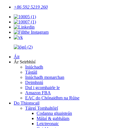
+86 592 5219 260
Áit
Ár Seirbhísí
Iniúchadh
Tástáil
Iniúchadh monarchan
Deimhniú
Dul i gcomhairle le
Amazon FBA
EAC do Chónaidhm na Rúise
Do Thionscail
Táirgí Tomhaltóirí
Codanna gluaisteán
Málaí & gabhálais
Leictreonaic