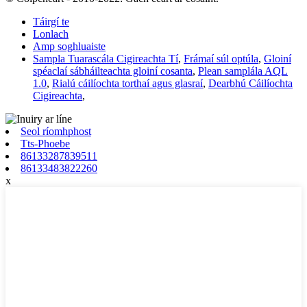
Táirgí te
Lonlach
Amp soghluaiste
Sampla Tuarascála Cigireachta Tí
,
Frámaí súl optúla
,
Gloiní
spéaclaí sábháilteachta gloiní cosanta
,
Plean samplála AQL
1.0
,
Rialú cáilíochta torthaí agus glasraí
,
Dearbhú Cáilíochta
Cigireachta
,
Seol ríomhphost
Tts-Phoebe
86133287839511
86133483822260
x