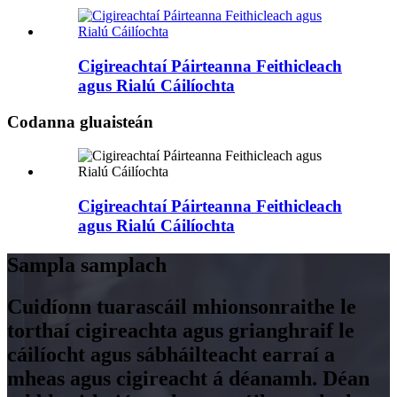
Cigireachtaí Páirteanna Feithicleach
agus Rialú Cáilíochta
Codanna gluaisteán
Cigireachtaí Páirteanna Feithicleach
agus Rialú Cáilíochta
Sampla samplach
Cuidíonn tuarascáil mhionsonraithe le
torthaí cigireachta agus grianghraif le
cáilíocht agus sábháilteacht earraí a
mheas agus cigireacht á déanamh. Déan