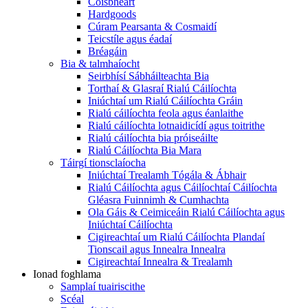
Coisbheart
Hardgoods
Cúram Pearsanta & Cosmaidí
Teicstíle agus éadaí
Bréagáin
Bia & talmhaíocht
Seirbhísí Sábháilteachta Bia
Torthaí & Glasraí Rialú Cáilíochta
Iniúchtaí um Rialú Cáilíochta Gráin
Rialú cáilíochta feola agus éanlaithe
Rialú cáilíochta lotnaidicídí agus toitrithe
Rialú cáilíochta bia próiseáilte
Rialú Cáilíochta Bia Mara
Táirgí tionsclaíocha
Iniúchtaí Trealamh Tógála & Ábhair
Rialú Cáilíochta agus Cáilíochtaí Cáilíochta
Gléasra Fuinnimh & Cumhachta
Ola Gáis & Ceimiceáin Rialú Cáilíochta agus
Iniúchtaí Cáilíochta
Cigireachtaí um Rialú Cáilíochta Plandaí
Tionscail agus Innealra Innealra
Cigireachtaí Innealra & Trealamh
Ionad foghlama
Samplaí tuairiscithe
Scéal