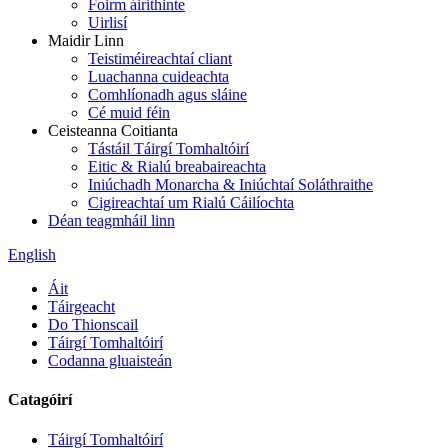
Foirm áirithinte
Uirlisí
Maidir Linn
Teistiméireachtaí cliant
Luachanna cuideachta
Comhlíonadh agus sláine
Cé muid féin
Ceisteanna Coitianta
Tástáil Táirgí Tomhaltóirí
Eitic & Rialú breabaireachta
Iniúchadh Monarcha & Iniúchtaí Soláthraithe
Cigireachtaí um Rialú Cáilíochta
Déan teagmháil linn
English
Áit
Táirgeacht
Do Thionscail
Táirgí Tomhaltóirí
Codanna gluaisteán
Catagóirí
Táirgí Tomhaltóirí