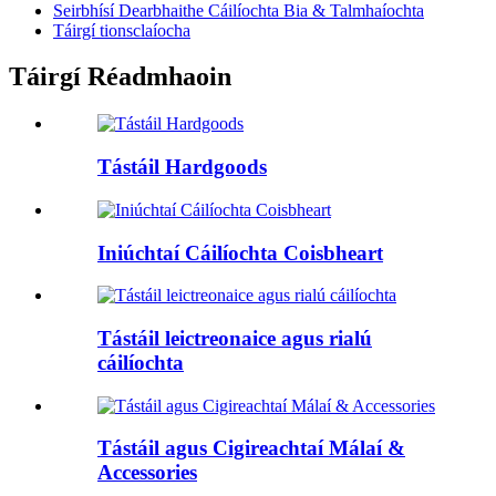
Seirbhísí Dearbhaithe Cáilíochta Bia & Talmhaíochta
Táirgí tionsclaíocha
Táirgí Réadmhaoin
Tástáil Hardgoods
Iniúchtaí Cáilíochta Coisbheart
Tástáil leictreonaice agus rialú
cáilíochta
Tástáil agus Cigireachtaí Málaí &
Accessories