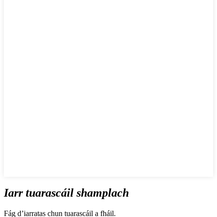
Iarr tuarascáil shamplach
Fág d’iarratas chun tuarascáil a fháil.