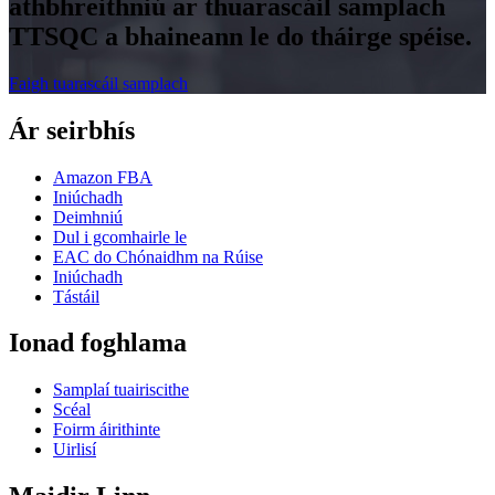
athbhreithniú ar thuarascáil samplach
TTSQC a bhaineann le do tháirge spéise.
Faigh tuarascáil samplach
Ár seirbhís
Amazon FBA
Iniúchadh
Deimhniú
Dul i gcomhairle le
EAC do Chónaidhm na Rúise
Iniúchadh
Tástáil
Ionad foghlama
Samplaí tuairiscithe
Scéal
Foirm áirithinte
Uirlisí