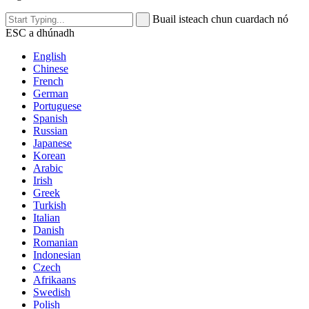
Buail isteach chun cuardach nó
ESC a dhúnadh
English
Chinese
French
German
Portuguese
Spanish
Russian
Japanese
Korean
Arabic
Irish
Greek
Turkish
Italian
Danish
Romanian
Indonesian
Czech
Afrikaans
Swedish
Polish