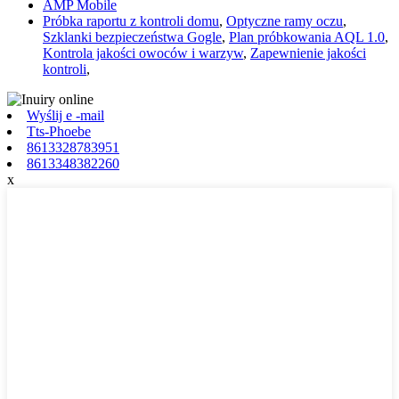
AMP Mobile
Próbka raportu z kontroli domu
,
Optyczne ramy oczu
,
Szklanki bezpieczeństwa Gogle
,
Plan próbkowania AQL 1.0
,
Kontrola jakości owoców i warzyw
,
Zapewnienie jakości
kontroli
,
Wyślij e -mail
Tts-Phoebe
8613328783951
8613348382260
x