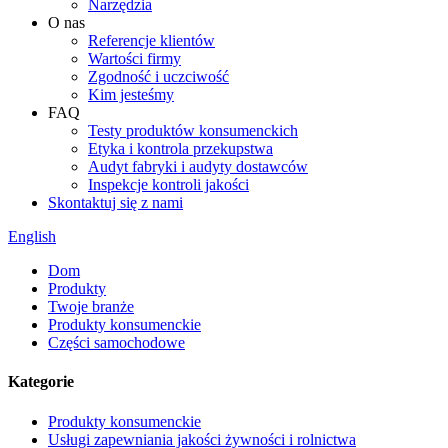
Narzędzia
O nas
Referencje klientów
Wartości firmy
Zgodność i uczciwość
Kim jesteśmy
FAQ
Testy produktów konsumenckich
Etyka i kontrola przekupstwa
Audyt fabryki i audyty dostawców
Inspekcje kontroli jakości
Skontaktuj się z nami
English
Dom
Produkty
Twoje branże
Produkty konsumenckie
Części samochodowe
Kategorie
Produkty konsumenckie
Usługi zapewniania jakości żywności i rolnictwa