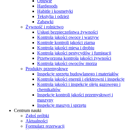
Obuwie
Hardgoods
Habitle i kosmetyki
Tekstylia i odzież
Zabawki
Żywność i rolnictwo
Usługi bezpieczeństwa żywności
Kontrola jakości owoce i warzyw
Kontrole kontroli jakości ziarna
Kontrola jakości mięsa i drobiu
Kontrola jakości pestycydów i fumigacji
Przetworzona kontrola jakości żywności
Kontrola jakości owoców morza
Produkty przemysłowe
Inspekcje sprzętu budowlanego i materiałów
Kontrola jakości energii i elektrowni i inspekcje
Kontrola jakości i inspekcje oleju gazowego i
chemikaliów
Inspekcje kontroli jakości przemysłowej i
maszyny
Inspekcje maszyn i sprzętu
Centrum nauki
Zgłoś próbki
Aktualności
Formularz rezerwacji