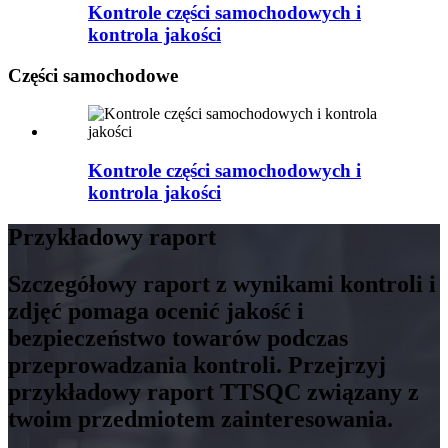
Kontrole części samochodowych i
kontrola jakości
Części samochodowe
Kontrole części samochodowych i
kontrola jakości
Przykładowy raport
Szczegółowy raport z wynikami kontroli i
zdjęć pomaga ocenić jakość i
bezpieczeństwo towarów podczas
przeprowadzania kontroli. Przejrzyj
przykładowy raport TTSQC związany z
twoim przedmiotem zainteresowania.