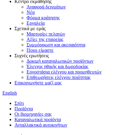
Κέντρο εκμάθησης
Αναφορά δειγμάτων
Νέα
Φόρμα κράτησης
Εργαλεία
Σχετικά με εμάς
Μαρτυρίες πελατών
Αξίες της εταιρείας
Συμμόρφωση και ακεραιότητα
Ποιοι είμαστε
Συχνές ερωτήσεις
Δοκιμή καταναλωτικών προϊόντων
Έλεγχος ηθικής και δωροδοκίας
Εργοστάσια ελέγχου και προμηθευτών
Επιθεωρήσεις ελέγχου ποιότητας
Επικοινωνήστε μαζί μας
English
Σπίτι
Προϊόντα
Οι βιομηχανίες σας
Καταναλωτικά προϊόντα
Ανταλλακτικά αυτοκινήτων