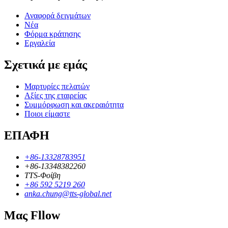
Αναφορά δειγμάτων
Νέα
Φόρμα κράτησης
Εργαλεία
Σχετικά με εμάς
Μαρτυρίες πελατών
Αξίες της εταιρείας
Συμμόρφωση και ακεραιότητα
Ποιοι είμαστε
ΕΠΑΦΗ
+86-13328783951
+86-13348382260
TTS-Φοίβη
+86 592 5219 260
anka.chung@tts-global.net
Μας Fllow