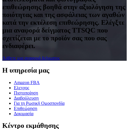
επιθεώρησης βοηθά στην αξιολόγηση της
ποιότητας και της ασφάλειας των αγαθών
κατά την εκτέλεση επιθεώρησης. Ελέγξτε
μια αναφορά δείγματος TTSQC που
σχετίζεται με το προϊόν σας που σας
ενδιαφέρει.
Λάβετε μια αναφορά δείγματος
Η υπηρεσία μας
Amazon FBA
Ελεγχος
Πιστοποίηση
Διαβούλευση
Για τη Ρωσική Ομοσπονδία
Επιθεώρηση
Δοκιμασία
Κέντρο εκμάθησης