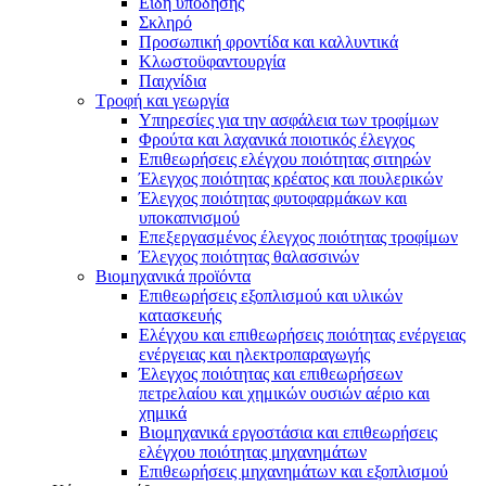
Είδη υπόδησης
Σκληρό
Προσωπική φροντίδα και καλλυντικά
Κλωστοϋφαντουργία
Παιχνίδια
Τροφή και γεωργία
Υπηρεσίες για την ασφάλεια των τροφίμων
Φρούτα και λαχανικά ποιοτικός έλεγχος
Επιθεωρήσεις ελέγχου ποιότητας σιτηρών
Έλεγχος ποιότητας κρέατος και πουλερικών
Έλεγχος ποιότητας φυτοφαρμάκων και
υποκαπνισμού
Επεξεργασμένος έλεγχος ποιότητας τροφίμων
Έλεγχος ποιότητας θαλασσινών
Βιομηχανικά προϊόντα
Επιθεωρήσεις εξοπλισμού και υλικών
κατασκευής
Ελέγχου και επιθεωρήσεις ποιότητας ενέργειας
ενέργειας και ηλεκτροπαραγωγής
Έλεγχος ποιότητας και επιθεωρήσεων
πετρελαίου και χημικών ουσιών αέριο και
χημικά
Βιομηχανικά εργοστάσια και επιθεωρήσεις
ελέγχου ποιότητας μηχανημάτων
Επιθεωρήσεις μηχανημάτων και εξοπλισμού