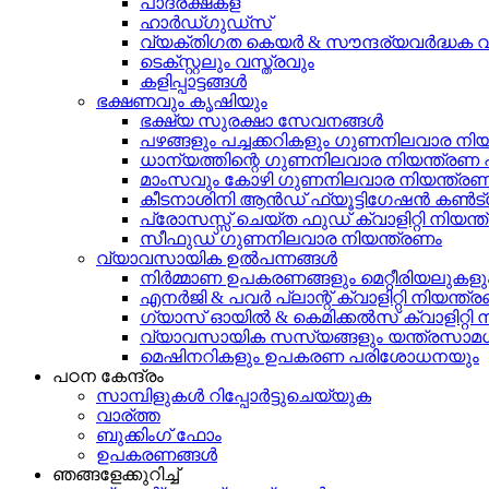
പാദരക്ഷകള്
ഹാർഡ്ഗുഡ്സ്
വ്യക്തിഗത കെയർ & സൗന്ദര്യവർദ്ധക വസ
ടെക്സ്റ്റലും വസ്ത്രവും
കളിപ്പാട്ടങ്ങൾ
ഭക്ഷണവും കൃഷിയും
ഭക്ഷ്യ സുരക്ഷാ സേവനങ്ങൾ
പഴങ്ങളും പച്ചക്കറികളും ഗുണനിലവാര നിയ
ധാന്യത്തിന്റെ ഗുണനിലവാര നിയന്ത്ര
മാംസവും കോഴി ഗുണനിലവാര നിയന്ത്രണ
കീടനാശിനി ആൻഡ് ഫ്യൂട്ടിഗേഷൻ കൺട
പ്രോസസ്സ് ചെയ്ത ഫുഡ് ക്വാളിറ്റി നിയന്
സീഫുഡ് ഗുണനിലവാര നിയന്ത്രണം
വ്യാവസായിക ഉൽപന്നങ്ങൾ
നിർമ്മാണ ഉപകരണങ്ങളും മെറ്റീരിയലുക
എനർജി & പവർ പ്ലാന്റ് ക്വാളിറ്റി നിയന
ഗ്യാസ് ഓയിൽ & കെമിക്കൽസ് ക്വാളിറ്റ
വ്യാവസായിക സസ്യങ്ങളും യന്ത്രസാ
മെഷിനറികളും ഉപകരണ പരിശോധനയും
പഠന കേന്ദ്രം
സാമ്പിളുകൾ റിപ്പോർട്ടുചെയ്യുക
വാര്ത്ത
ബുക്കിംഗ് ഫോം
ഉപകരണങ്ങൾ
ഞങ്ങളേക്കുറിച്ച്