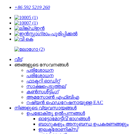
+86 592 5219 260
വീട്
ഞങ്ങളുടെ സേവനങ്ങൾ
പരിശോധന
പരിശോധന
ഫാക്ടറി ഓഡിറ്റ്
സാക്ഷപ്പെടുത്തല്
കൺസൾട്ടിംഗ്
ആമസോൺ എഫ്ബിഎ
റഷ്യൻ ഫെഡറേഷനായുള്ള EAC
നിങ്ങളുടെ വ്യവസായങ്ങൾ
ഉപഭോക്തൃ ഉൽപ്പന്നങ്ങൾ
ഓട്ടോമോട്ടീവ് ഭാഗങ്ങൾ
ബാഗുകളും അനുബന്ധ ഉപകരണങ്ങളും
ഇലക്ട്രോണിക്സ്