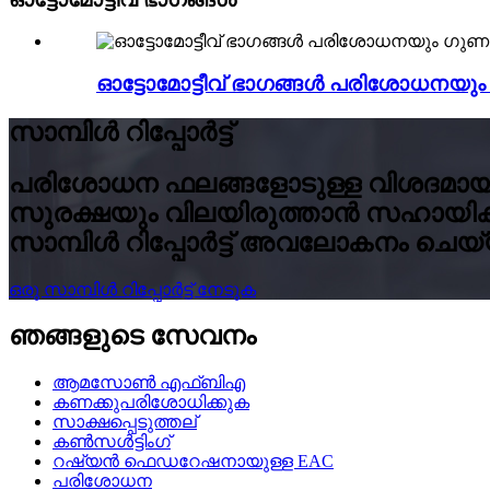
ഓട്ടോമോട്ടീവ് ഭാഗങ്ങൾ പരിശോധനയു
സാമ്പിൾ റിപ്പോർട്ട്
പരിശോധന ഫലങ്ങളോടുള്ള വിശദമായ റ
സുരക്ഷയും വിലയിരുത്താൻ സഹായിക്കുന്
സാമ്പിൾ റിപ്പോർട്ട് അവലോകനം ചെയ
ഒരു സാമ്പിൾ റിപ്പോർട്ട് നേടുക
ഞങ്ങളുടെ സേവനം
ആമസോൺ എഫ്ബിഎ
കണക്കുപരിശോധിക്കുക
സാക്ഷപ്പെടുത്തല്
കൺസൾട്ടിംഗ്
റഷ്യൻ ഫെഡറേഷനായുള്ള EAC
പരിശോധന