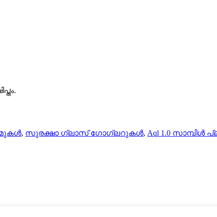
്തം.
ിമുകൾ
,
സുരക്ഷാ ഗ്ലാസ് ഗോഗ്ലറുകൾ
,
Aql 1.0 സാമ്പിൾ പ