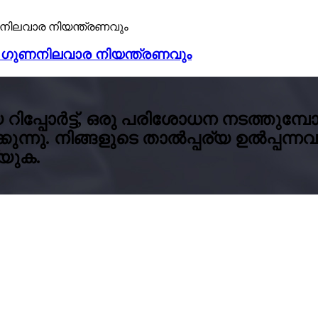
ം ഗുണനിലവാര നിയന്ത്രണവും
ിപ്പോർട്ട്, ഒരു പരിശോധന നടത്തുമ്
നു. നിങ്ങളുടെ താൽപ്പര്യ ഉൽപ്പന്നവുമ
്യുക.