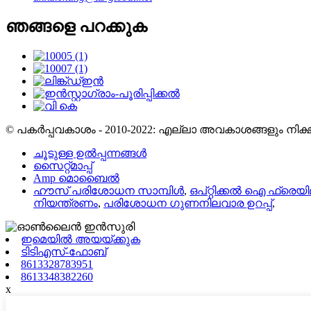
ഞങ്ങളെ പറക്കുക
© പകർപ്പവകാശം - 2010-2022: എല്ലാ അവകാശങ്ങളും നിക്ഷിപ
ചൂടുള്ള ഉൽപ്പന്നങ്ങൾ
സൈറ്റ്മാപ്പ്
Amp മൊബൈൽ
ഹൗസ് പരിശോധന സാമ്പിൾ
,
ഒപ്റ്റിക്കൽ ഐ ഫ്രെയ
നിയന്ത്രണം
,
പരിശോധന ഗുണനിലവാര ഉറപ്പ്
,
ഇമെയിൽ അയയ്ക്കുക
ടിടിഎസ്-ഫോബ്
8613328783951
8613348382260
x