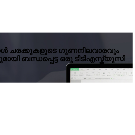
പോൾ ചരക്കുകളുടെ ഗുണനിലവാരവും
ായി ബന്ധപ്പെട്ട ഒരു ടിടിഎസ്ക്യുസി