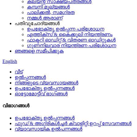
ക്ലയന്റ് സാക്ഷ്യപത്രങ്ങൾ
കമ്പനി മൂല്യങ്ങൾ
പാലിക്കൽ, സമഗ്രത
നമ്മൾ ആരാണ്
പതിവുചോദ്യങ്ങൾ
ഉപഭോക്തൃ ഉൽപ്പന്ന പരിശോധന
എത്തിക്സ് & കൈക്കൂലി നിയന്ത്രണം
ഫാക്ടറി ഓഡിറ്റ് & വിതരണ ഓഡിറ്റുകൾ
ഗുണനിലവാര നിയന്ത്രണ പരിശോധന
ഞങ്ങളെ സമീപിക്കുക
English
വീട്
ഉൽപ്പന്നങ്ങൾ
നിങ്ങളുടെ വ്യവസായങ്ങൾ
ഉപഭോക്തൃ ഉൽപ്പന്നങ്ങൾ
ഓട്ടോമോട്ടീവ് ഭാഗങ്ങൾ
വിഭാഗങ്ങൾ
ഉപഭോക്തൃ ഉൽപ്പന്നങ്ങൾ
ഫുഡ് & അഗ്രികൾച്ചർ ക്വാളിറ്റി ഉറപ്പ് സേവനങ്ങൾ
വ്യാവസായിക ഉൽപന്നങ്ങൾ