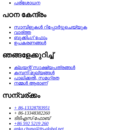
പരിശോധന
പഠന കേന്ദ്രം
സാമ്പിളുകൾ റിപ്പോർട്ടുചെയ്യുക
വാര്ത്ത
ബുക്കിംഗ് ഫോം
ഉപകരണങ്ങൾ
ഞങ്ങളേക്കുറിച്ച്
ക്ലയന്റ് സാക്ഷ്യപത്രങ്ങൾ
കമ്പനി മൂല്യങ്ങൾ
പാലിക്കൽ, സമഗ്രത
നമ്മൾ ആരാണ്
സന്വര്ക്കം
+ 86-13328783951
+ 86-13348382260
ടിടിഎസ്-ഫോബ്
+86 592 5219 260
anka.chung@tts-global.net