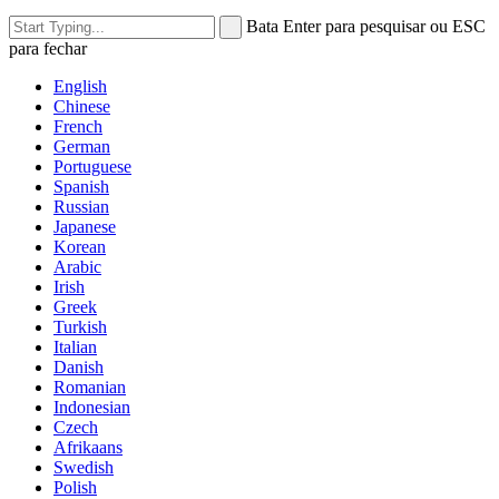
Bata Enter para pesquisar ou ESC
para fechar
English
Chinese
French
German
Portuguese
Spanish
Russian
Japanese
Korean
Arabic
Irish
Greek
Turkish
Italian
Danish
Romanian
Indonesian
Czech
Afrikaans
Swedish
Polish