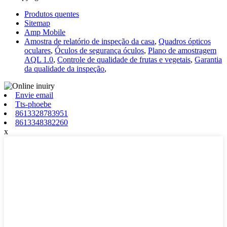
Produtos quentes
Sitemap
Amp Mobile
Amostra de relatório de inspeção da casa
,
Quadros ópticos
oculares
,
Óculos de segurança óculos
,
Plano de amostragem
AQL 1.0
,
Controle de qualidade de frutas e vegetais
,
Garantia
da qualidade da inspeção
,
Envie email
Tts-phoebe
8613328783951
8613348382260
x