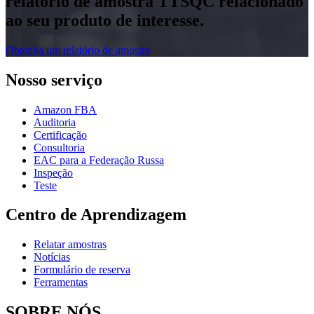
relatório de amostra TTSQC relacionado
ao seu produto de interesse.
Obtenha um relatório de amostra
Nosso serviço
Amazon FBA
Auditoria
Certificação
Consultoria
EAC para a Federação Russa
Inspeção
Teste
Centro de Aprendizagem
Relatar amostras
Notícias
Formulário de reserva
Ferramentas
SOBRE NÓS