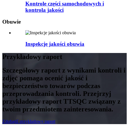
Kontrole części samochodowych i
kontrola jakości
Obuwie
Inspekcje jakości obuwia
Przykładowy raport
Szczegółowy raport z wynikami kontroli i
zdjęć pomaga ocenić jakość i
bezpieczeństwo towarów podczas
przeprowadzania kontroli. Przejrzyj
przykładowy raport TTSQC związany z
twoim przedmiotem zainteresowania.
Zdobądź przykładowy raport