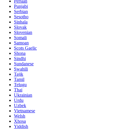
Persian
Punjabi
Serbian
Sesotho
Sinhala
Slovak
Slovenian
Somali
Samoan
Scots Gaelic
Shona
Sindhi
Sundanese
Swahili
Tajik
Tamil
Telugu
Thai
Ukrainian
Urdu
Uzbek
Vietnamese
Welsh
Xhosa
Yiddish