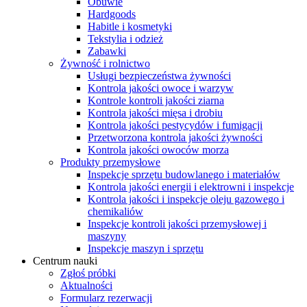
Obuwie
Hardgoods
Habitle i kosmetyki
Tekstylia i odzież
Zabawki
Żywność i rolnictwo
Usługi bezpieczeństwa żywności
Kontrola jakości owoce i warzyw
Kontrole kontroli jakości ziarna
Kontrola jakości mięsa i drobiu
Kontrola jakości pestycydów i fumigacji
Przetworzona kontrola jakości żywności
Kontrola jakości owoców morza
Produkty przemysłowe
Inspekcje sprzętu budowlanego i materiałów
Kontrola jakości energii i elektrowni i inspekcje
Kontrola jakości i inspekcje oleju gazowego i
chemikaliów
Inspekcje kontroli jakości przemysłowej i
maszyny
Inspekcje maszyn i sprzętu
Centrum nauki
Zgłoś próbki
Aktualności
Formularz rezerwacji