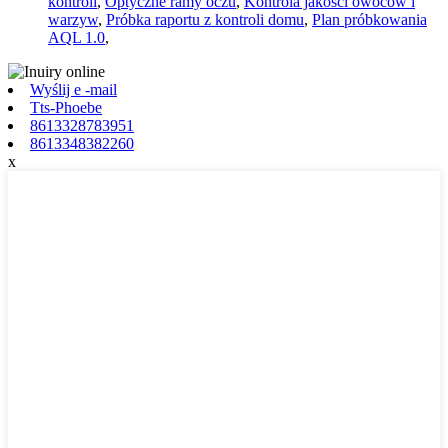
kontroli
,
Optyczne ramy oczu
,
Kontrola jakości owoców i
warzyw
,
Próbka raportu z kontroli domu
,
Plan próbkowania
AQL 1.0
,
Wyślij e -mail
Tts-Phoebe
8613328783951
8613348382260
x