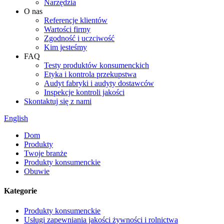
Narzędzia
O nas
Referencje klientów
Wartości firmy
Zgodność i uczciwość
Kim jesteśmy
FAQ
Testy produktów konsumenckich
Etyka i kontrola przekupstwa
Audyt fabryki i audyty dostawców
Inspekcje kontroli jakości
Skontaktuj się z nami
English
Dom
Produkty
Twoje branże
Produkty konsumenckie
Obuwie
Kategorie
Produkty konsumenckie
Usługi zapewniania jakości żywności i rolnictwa