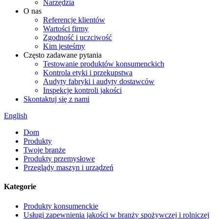
Narzędzia
O nas
Referencje klientów
Wartości firmy
Zgodność i uczciwość
Kim jesteśmy
Często zadawane pytania
Testowanie produktów konsumenckich
Kontrola etyki i przekupstwa
Audyty fabryki i audyty dostawców
Inspekcje kontroli jakości
Skontaktuj się z nami
English
Dom
Produkty
Twoje branże
Produkty przemysłowe
Przeglądy maszyn i urządzeń
Kategorie
Produkty konsumenckie
Usługi zapewnienia jakości w branży spożywczej i rolniczej