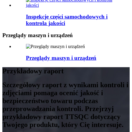
Inspekcje części samochodowych i
kontrola jakości
Przeglądy maszyn i urządzeń
Przeglądy maszyn i urządzeń
Przykładowy raport
Szczegółowy raport z wynikami kontroli i
zdjęciami pomaga ocenić jakość i
bezpieczeństwo towaru podczas
przeprowadzania kontroli. Przejrzyj
przykładowy raport TTSQC dotyczący
Twojego produktu, który Cię interesuje.