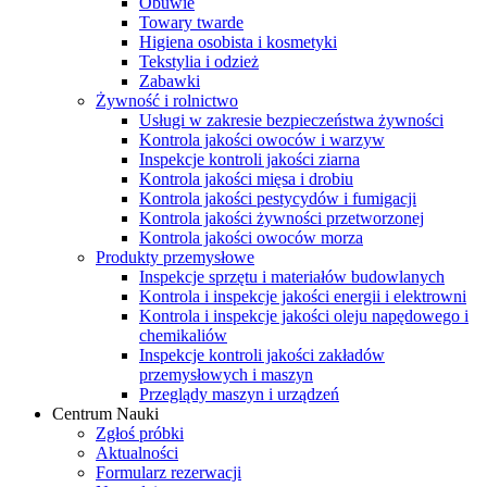
Obuwie
Towary twarde
Higiena osobista i kosmetyki
Tekstylia i odzież
Zabawki
Żywność i rolnictwo
Usługi w zakresie bezpieczeństwa żywności
Kontrola jakości owoców i warzyw
Inspekcje kontroli jakości ziarna
Kontrola jakości mięsa i drobiu
Kontrola jakości pestycydów i fumigacji
Kontrola jakości żywności przetworzonej
Kontrola jakości owoców morza
Produkty przemysłowe
Inspekcje sprzętu i materiałów budowlanych
Kontrola i inspekcje jakości energii i elektrowni
Kontrola i inspekcje jakości oleju napędowego i
chemikaliów
Inspekcje kontroli jakości zakładów
przemysłowych i maszyn
Przeglądy maszyn i urządzeń
Centrum Nauki
Zgłoś próbki
Aktualności
Formularz rezerwacji