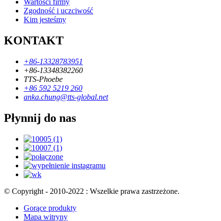
Wartości firmy
Zgodność i uczciwość
Kim jesteśmy
KONTAKT
+86-13328783951
+86-13348382260
TTS-Phoebe
+86 592 5219 260
anka.chung@tts-global.net
Płynnij do nas
© Copyright - 2010-2022 : Wszelkie prawa zastrzeżone.
Gorące produkty
Mapa witryny