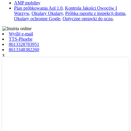
AMP mobilny
Plan próbkowania Aql 1.0
,
Kontrola Jakości Owoców I
Warzyw
,
Okulary Okulary
,
Próbka raportu z inspekcji domu
,
Okulary ochronne Gogle
,
Optyczne oprawki do oczu
,
Wyślij e-mail
TTS-Phoebe
8613328783951
8613348382260
x