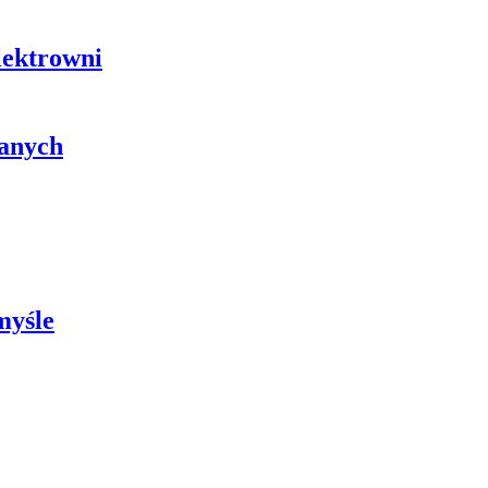
elektrowni
lanych
myśle