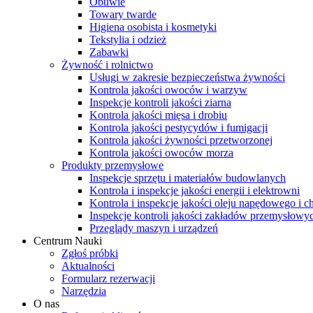
Obuwie
Towary twarde
Higiena osobista i kosmetyki
Tekstylia i odzież
Zabawki
Żywność i rolnictwo
Usługi w zakresie bezpieczeństwa żywności
Kontrola jakości owoców i warzyw
Inspekcje kontroli jakości ziarna
Kontrola jakości mięsa i drobiu
Kontrola jakości pestycydów i fumigacji
Kontrola jakości żywności przetworzonej
Kontrola jakości owoców morza
Produkty przemysłowe
Inspekcje sprzętu i materiałów budowlanych
Kontrola i inspekcje jakości energii i elektrowni
Kontrola i inspekcje jakości oleju napędowego i 
Inspekcje kontroli jakości zakładów przemysłowy
Przeglądy maszyn i urządzeń
Centrum Nauki
Zgłoś próbki
Aktualności
Formularz rezerwacji
Narzędzia
O nas