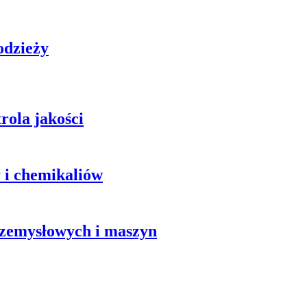
 odzieży
rola jakości
y i chemikaliów
przemysłowych i maszyn