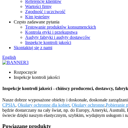
Referencje klientów
Wartości firmy
Zgodność i uczciwość
Kim jesteśmy
Często zadawane pytania
Testowanie produktów konsumenckich
Kontrola etyki i przekupstwa
Audyty fabryki i audyty dostawców
Inspekcje kontroli jakości
Skontaktuj się z nami
English
Rozpoczęcie
Inspekcje kontroli jakości
Inspekcje kontroli jakości - chińscy producenci, dostawcy, fabry
Nasze dobrze wyposażone obiekty i doskonałe, doskonałe zarządzani
CPSIA
,
Okulary ochronne dla kobiet
,
Okulary ochronne
,
Pobieranie 
będzie dostarczany na cały świat, np. do Europy, Ameryki, Australi
świecie dzięki naszym elastycznym, szybkim, wydajnym usługom i naj
Powiązane produkty