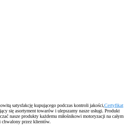
itą satysfakcję kupującego podczas kontroli jakości,
Certyfikat
jący się asortyment towarów i ulepszamy nasze usługi. Produkt
tarczać nasze produkty każdemu miłośnikowi motoryzacji na całym
i chwalony przez klientów.