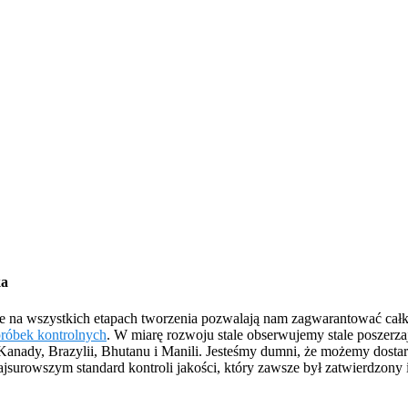
ka
e na wszystkich etapach tworzenia pozwalają nam zagwarantować całkow
próbek kontrolnych
. W miarę rozwoju stale obserwujemy stale poszerza
i, Kanady, Brazylii, Bhutanu i Manili. Jesteśmy dumni, że możemy dos
surowszym standard kontroli jakości, który zawsze był zatwierdzony 