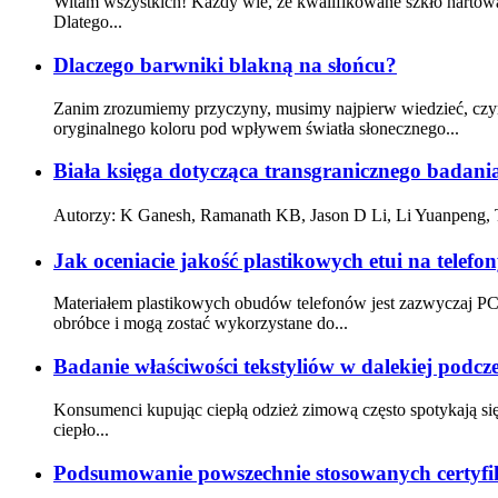
Witam wszystkich! Każdy wie, że kwalifikowane szkło hartowane
Dlatego...
Dlaczego barwniki blakną na słońcu?
Zanim zrozumiemy przyczyny, musimy najpierw wiedzieć, czym 
oryginalnego koloru pod wpływem światła słonecznego...
Biała księga dotycząca transgranicznego badan
Autorzy: K Ganesh, Ramanath KB, Jason D Li, Li Yuanpeng,
Jak oceniacie jakość plastikowych etui na telefo
Materiałem plastikowych obudów telefonów jest zazwyczaj PC
obróbce i mogą zostać wykorzystane do...
Badanie właściwości tekstyliów w dalekiej podcz
Konsumenci kupując ciepłą odzież zimową często spotykają si
ciepło...
Podsumowanie powszechnie stosowanych certyf