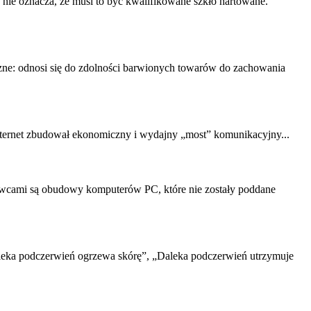
nie oznacza, że ​​musi to być kwalifikowane szkło hartowane.
zne: odnosi się do zdolności barwionych towarów do zachowania
ernet zbudował ekonomiczny i wydajny „most” komunikacyjny...
rowcami są obudowy komputerów PC, które nie zostały poddane
aleka podczerwień ogrzewa skórę”, „Daleka podczerwień utrzymuje