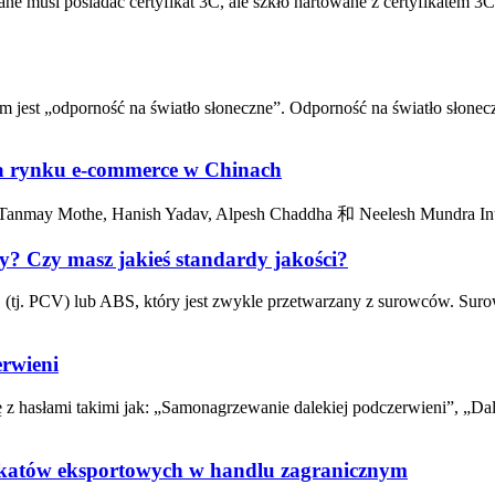
 musi posiadać certyfikat 3C, ale szkło hartowane z certyfikatem 3C 
jest „odporność na światło słoneczne”. Odporność na światło słonec
ia rynku e-commerce w Chinach
 Tanmay Mothe, Hanish Yadav, Alpesh Chaddha 和 Neelesh Mundra Int
ny? Czy masz jakieś standardy jakości?
 (tj. PCV) lub ABS, który jest zwykle przetwarzany z surowców. Su
erwieni
ę z hasłami takimi jak: „Samonagrzewanie dalekiej podczerwieni”, „D
ikatów eksportowych w handlu zagranicznym