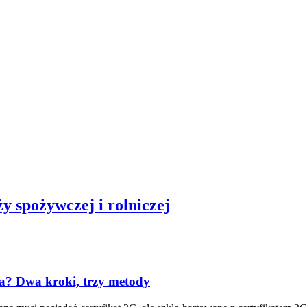
y spożywczej i rolniczej
ła? Dwa kroki, trzy metody