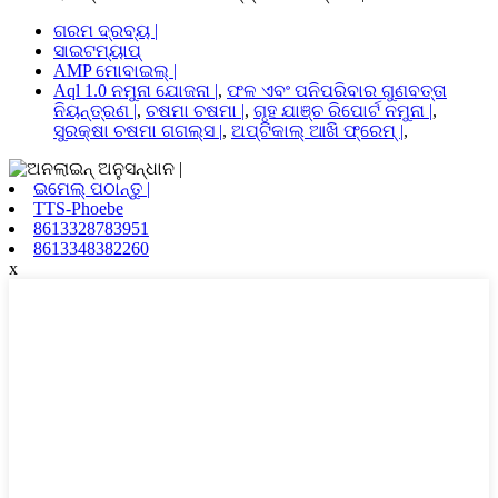
ଗରମ ଦ୍ରବ୍ୟ |
ସାଇଟମ୍ୟାପ୍
AMP ମୋବାଇଲ୍ |
Aql 1.0 ନମୁନା ଯୋଜନା |
,
ଫଳ ଏବଂ ପନିପରିବାର ଗୁଣବତ୍ତା
ନିୟନ୍ତ୍ରଣ |
,
ଚଷମା ଚଷମା |
,
ଗୃହ ଯାଞ୍ଚ ରିପୋର୍ଟ ନମୁନା |
,
ସୁରକ୍ଷା ଚଷମା ଗଗଲ୍ସ |
,
ଅପ୍ଟିକାଲ୍ ଆଖି ଫ୍ରେମ୍ |
,
ଇମେଲ୍ ପଠାନ୍ତୁ |
TTS-Phoebe
8613328783951
8613348382260
x