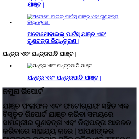
ଯାଞ୍ଚ |
ଅଟୋମୋବାଇଲ୍ ପାର୍ଟସ୍ ଯାଞ୍ଚ ଏବଂ
ଗୁଣବତ୍ତା ନିୟନ୍ତ୍ରଣ |
ଯନ୍ତ୍ର ଏବଂ ଯନ୍ତ୍ରପାତି ଯାଞ୍ଚ |
ଯନ୍ତ୍ର ଏବଂ ଯନ୍ତ୍ରପାତି ଯାଞ୍ଚ |
ନମୁନା ରିପୋର୍ଟ
ଯାଞ୍ଚ ଫଳାଫଳ ଏବଂ ଫଟୋଗ୍ରାଫ ସହିତ ଏକ
ବିସ୍ତୃତ ରିପୋର୍ଟ ଯାଞ୍ଚ କରିବା ସମୟରେ
ସାମଗ୍ରୀର ଗୁଣବତ୍ତା ଏବଂ ନିରାପତ୍ତା ଆକଳନ
କରିବାରେ ସାହାଯ୍ୟ କରେ | ଆପଣଙ୍କର