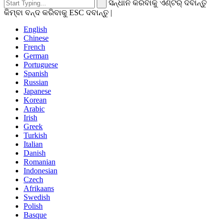
ସନ୍ଧାନ କରିବାକୁ ଏଣ୍ଟର୍ ଦବାନ୍ତୁ
କିମ୍ବା ବନ୍ଦ କରିବାକୁ ESC ଦବାନ୍ତୁ |
English
Chinese
French
German
Portuguese
Spanish
Russian
Japanese
Korean
Arabic
Irish
Greek
Turkish
Italian
Danish
Romanian
Indonesian
Czech
Afrikaans
Swedish
Polish
Basque