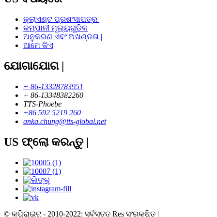
କ୍ଲାଏଣ୍ଟ ପ୍ରଶଂସାପତ୍ର |
କମ୍ପାନୀ ମୂଲ୍ୟଗୁଡିକ
ଅନୁକରଣ ଏବଂ ଅଖଣ୍ଡତା |
ଆମେ କିଏ
ଯୋଗାଯୋଗ |
+ 86-13328783951
+ 86-13348382260
TTS-Phoebe
+86 592 5219 260
anka.chung@tts-global.net
US ଫ୍ଲୋ କରନ୍ତୁ |
© କପିରାଇଟ୍ - 2010-2022: ସର୍ବସତ୍ତ୍ Res ସଂରକ୍ଷିତ |