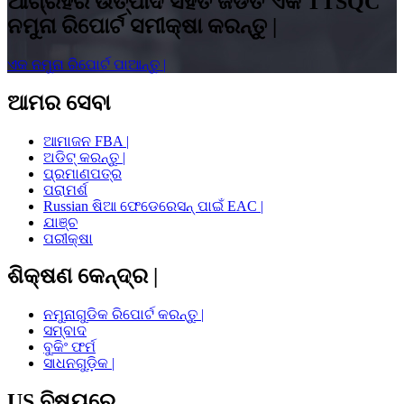
ଆଗ୍ରହର ଉତ୍ପାଦ ସହିତ ଜଡିତ ଏକ TTSQC
ନମୁନା ରିପୋର୍ଟ ସମୀକ୍ଷା କରନ୍ତୁ |
ଏକ ନମୁନା ରିପୋର୍ଟ ପାଆନ୍ତୁ |
ଆମର ସେବା
ଆମାଜନ FBA |
ଅଡିଟ୍ କରନ୍ତୁ |
ପ୍ରମାଣପତ୍ର
ପରାମର୍ଶ
Russian ଷିଆ ଫେଡେରେସନ୍ ପାଇଁ EAC |
ଯାଞ୍ଚ
ପରୀକ୍ଷା
ଶିକ୍ଷଣ କେନ୍ଦ୍ର |
ନମୁନାଗୁଡିକ ରିପୋର୍ଟ କରନ୍ତୁ |
ସମ୍ବାଦ
ବୁକିଂ ଫର୍ମ
ସାଧନଗୁଡ଼ିକ |
US ବିଷୟରେ