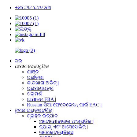
+86 592 5219 260
ଘର
ଆମର ସେବାଗୁଡିକ
ଯାଞ୍ଚ
ପରୀକ୍ଷା
କାରଖାନା ଅଡିଟ୍ |
ପ୍ରମାଣପତ୍ର
ପରାମର୍ଶ
ଆମାଜନ FBA |
Russian ଷିଆ ଫେଡେରେସନ୍ ପାଇଁ EAC |
ତୁମର ଇଣ୍ଡଷ୍ଟ୍ରିଜ୍
ଗ୍ରାହକ ଉତ୍ପାଦ
ଅଟୋମୋବାଇଲ୍ ଅଂଶଗୁଡିକ |
ବ୍ୟାଗ୍ ଏବଂ ଆସେସୋରିଜ୍ |
ଇଲେକ୍ଟ୍ରୋନିକ୍ସ