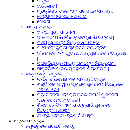
ପାଦୁକା |
ହାର୍ଡଗୋଡ୍ |
ବ୍ୟକ୍ତିଗତ ଯତ୍ନ ଏବଂ ପ୍ରସାଧନ ସାମଗ୍ରୀ |
ଟେକ୍ସଟାଇଲ୍ ଏବଂ ପୋଷାକ |
ଖେଳନା
ଖାଦ୍ୟ ଏବଂ କୃଷି
ଖାଦ୍ୟ ସୁରକ୍ଷା ସେବା
ଫଳ ଏବଂ ପନିପରିବା ଗୁଣବତ୍ତା ନିୟନ୍ତ୍ରଣ |
ଶସ୍ୟ ଗୁଣବତ୍ତା ନିୟନ୍ତ୍ରଣ ଯାଞ୍ଚ |
ମାଂସ ଏବଂ କୁକୁଡ଼ା ଗୁଣବତ୍ତା ନିୟନ୍ତ୍ରଣ |
କୀଟନାଶକ ଏବଂ ଫ୍ୟୁମିଗେସନ୍ ଗୁଣବତ୍ତା ନିୟନ୍ତ୍ରଣ
|
ପ୍ରକ୍ରିୟାକୃତ ଖାଦ୍ୟ ଗୁଣବତ୍ତା ନିୟନ୍ତ୍ରଣ |
ସାମୁଦ୍ରିକ ଖାଦ୍ୟ ଗୁଣବତ୍ତା ନିୟନ୍ତ୍ରଣ |
ଶିଳ୍ପ ଉତ୍ପାଦଗୁଡିକ |
ନିର୍ମାଣ ଉପକରଣ ଏବଂ ସାମଗ୍ରୀ ଯାଞ୍ଚ |
ଶକ୍ତି ଏବଂ ପାୱାର ପ୍ଲାଣ୍ଟ ଗୁଣବତ୍ତା ନିୟନ୍ତ୍ରଣ
ଏବଂ ଯାଞ୍ଚ |
ଗ୍ୟାସ ତେଲ ଏବଂ ରାସାୟନିକ ପଦାର୍ଥ ଗୁଣବତ୍ତା
ନିୟନ୍ତ୍ରଣ ଏବଂ ଯାଞ୍ଚ |
ଶିଳ୍ପ ଉଦ୍ଭିଦ ଏବଂ ଯନ୍ତ୍ରପାତି ଗୁଣବତ୍ତା
ନିୟନ୍ତ୍ରଣ ଯାଞ୍ଚ |
ଯନ୍ତ୍ର ଏବଂ ଯନ୍ତ୍ରପାତି ଯାଞ୍ଚ |
ଶିକ୍ଷଣ କେନ୍ଦ୍ର |
ନମୁନାଗୁଡିକ ରିପୋର୍ଟ କରନ୍ତୁ |