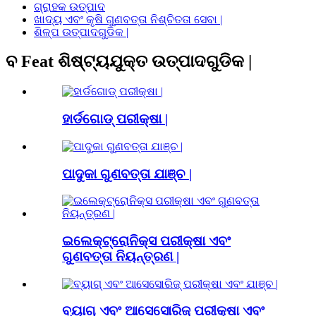
ଗ୍ରାହକ ଉତ୍ପାଦ
ଖାଦ୍ୟ ଏବଂ କୃଷି ଗୁଣବତ୍ତା ନିଶ୍ଚିତତା ସେବା |
ଶିଳ୍ପ ଉତ୍ପାଦଗୁଡିକ |
ବ Feat ଶିଷ୍ଟ୍ୟଯୁକ୍ତ ଉତ୍ପାଦଗୁଡିକ |
ହାର୍ଡଗୋଡ୍ ପରୀକ୍ଷା |
ପାଦୁକା ଗୁଣବତ୍ତା ଯାଞ୍ଚ |
ଇଲେକ୍ଟ୍ରୋନିକ୍ସ ପରୀକ୍ଷା ଏବଂ
ଗୁଣବତ୍ତା ନିୟନ୍ତ୍ରଣ |
ବ୍ୟାଗ୍ ଏବଂ ଆସେସୋରିଜ୍ ପରୀକ୍ଷା ଏବଂ