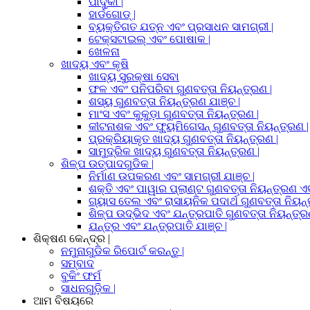
ପାଦୁକା |
ହାର୍ଡଗୋଡ୍ |
ବ୍ୟକ୍ତିଗତ ଯତ୍ନ ଏବଂ ପ୍ରସାଧନ ସାମଗ୍ରୀ |
ଟେକ୍ସଟାଇଲ୍ ଏବଂ ପୋଷାକ |
ଖେଳନା
ଖାଦ୍ୟ ଏବଂ କୃଷି
ଖାଦ୍ୟ ସୁରକ୍ଷା ସେବା
ଫଳ ଏବଂ ପନିପରିବା ଗୁଣବତ୍ତା ନିୟନ୍ତ୍ରଣ |
ଶସ୍ୟ ଗୁଣବତ୍ତା ନିୟନ୍ତ୍ରଣ ଯାଞ୍ଚ |
ମାଂସ ଏବଂ କୁକୁଡ଼ା ଗୁଣବତ୍ତା ନିୟନ୍ତ୍ରଣ |
କୀଟନାଶକ ଏବଂ ଫ୍ୟୁମିଗେସନ୍ ଗୁଣବତ୍ତା ନିୟନ୍ତ୍ରଣ |
ପ୍ରକ୍ରିୟାକୃତ ଖାଦ୍ୟ ଗୁଣବତ୍ତା ନିୟନ୍ତ୍ରଣ |
ସାମୁଦ୍ରିକ ଖାଦ୍ୟ ଗୁଣବତ୍ତା ନିୟନ୍ତ୍ରଣ |
ଶିଳ୍ପ ଉତ୍ପାଦଗୁଡିକ |
ନିର୍ମାଣ ଉପକରଣ ଏବଂ ସାମଗ୍ରୀ ଯାଞ୍ଚ |
ଶକ୍ତି ଏବଂ ପାୱାର ପ୍ଲାଣ୍ଟ ଗୁଣବତ୍ତା ନିୟନ୍ତ୍ରଣ ଏବ
ଗ୍ୟାସ ତେଲ ଏବଂ ରାସାୟନିକ ପଦାର୍ଥ ଗୁଣବତ୍ତା ନିୟନ୍
ଶିଳ୍ପ ଉଦ୍ଭିଦ ଏବଂ ଯନ୍ତ୍ରପାତି ଗୁଣବତ୍ତା ନିୟନ୍ତ୍ର
ଯନ୍ତ୍ର ଏବଂ ଯନ୍ତ୍ରପାତି ଯାଞ୍ଚ |
ଶିକ୍ଷଣ କେନ୍ଦ୍ର |
ନମୁନାଗୁଡିକ ରିପୋର୍ଟ କରନ୍ତୁ |
ସମ୍ବାଦ
ବୁକିଂ ଫର୍ମ
ସାଧନଗୁଡ଼ିକ |
ଆମ ବିଷୟରେ