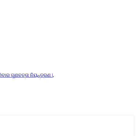
ବାର ଗୁଣବତ୍ତା ନିୟନ୍ତ୍ରଣ |
,