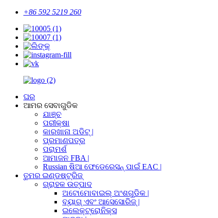
+86 592 5219 260
ଘର
ଆମର ସେବାଗୁଡିକ
ଯାଞ୍ଚ
ପରୀକ୍ଷା
କାରଖାନା ଅଡିଟ୍ |
ପ୍ରମାଣପତ୍ର
ପରାମର୍ଶ
ଆମାଜନ FBA |
Russian ଷିଆ ଫେଡେରେସନ୍ ପାଇଁ EAC |
ତୁମର ଇଣ୍ଡଷ୍ଟ୍ରିଜ୍
ଗ୍ରାହକ ଉତ୍ପାଦ
ଅଟୋମୋବାଇଲ୍ ଅଂଶଗୁଡିକ |
ବ୍ୟାଗ୍ ଏବଂ ଆସେସୋରିଜ୍ |
ଇଲେକ୍ଟ୍ରୋନିକ୍ସ