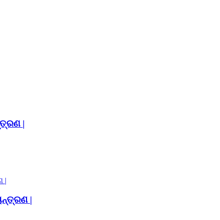
ତ୍ରଣ |
ନ୍ତ୍ରଣ |