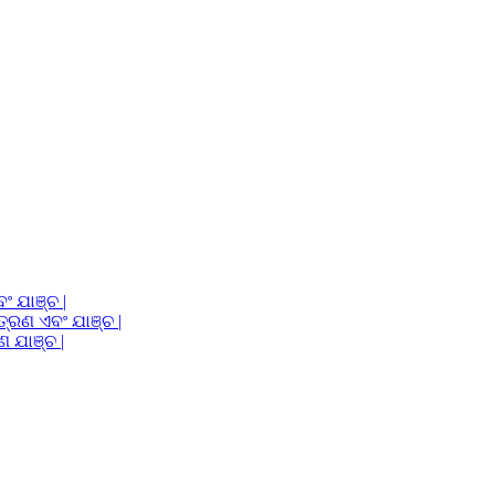
ଂ ଯାଞ୍ଚ |
ତ୍ରଣ ଏବଂ ଯାଞ୍ଚ |
ଣ ଯାଞ୍ଚ |