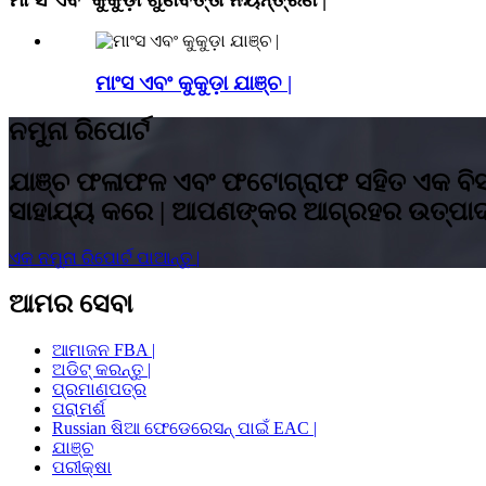
ମାଂସ ଏବଂ କୁକୁଡ଼ା ଯାଞ୍ଚ |
ନମୁନା ରିପୋର୍ଟ
ଯାଞ୍ଚ ଫଳାଫଳ ଏବଂ ଫଟୋଗ୍ରାଫ ସହିତ ଏକ ବିସ୍ତ
ସାହାଯ୍ୟ କରେ | ଆପଣଙ୍କର ଆଗ୍ରହର ଉତ୍ପାଦ ସ
ଏକ ନମୁନା ରିପୋର୍ଟ ପାଆନ୍ତୁ |
ଆମର ସେବା
ଆମାଜନ FBA |
ଅଡିଟ୍ କରନ୍ତୁ |
ପ୍ରମାଣପତ୍ର
ପରାମର୍ଶ
Russian ଷିଆ ଫେଡେରେସନ୍ ପାଇଁ EAC |
ଯାଞ୍ଚ
ପରୀକ୍ଷା