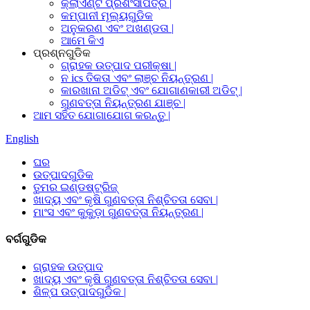
କ୍ଲାଏଣ୍ଟ ପ୍ରଶଂସାପତ୍ର |
କମ୍ପାନୀ ମୂଲ୍ୟଗୁଡିକ
ଅନୁକରଣ ଏବଂ ଅଖଣ୍ଡତା |
ଆମେ କିଏ
ପ୍ରଶ୍ନଗୁଡିକ
ଗ୍ରାହକ ଉତ୍ପାଦ ପରୀକ୍ଷା |
ନ ics ତିକତା ଏବଂ ଲାଞ୍ଚ ନିୟନ୍ତ୍ରଣ |
କାରଖାନା ଅଡିଟ୍ ଏବଂ ଯୋଗାଣକାରୀ ଅଡିଟ୍ |
ଗୁଣବତ୍ତା ନିୟନ୍ତ୍ରଣ ଯାଞ୍ଚ |
ଆମ ସହିତ ଯୋଗାଯୋଗ କରନ୍ତୁ |
English
ଘର
ଉତ୍ପାଦଗୁଡିକ
ତୁମର ଇଣ୍ଡଷ୍ଟ୍ରିଜ୍
ଖାଦ୍ୟ ଏବଂ କୃଷି ଗୁଣବତ୍ତା ନିଶ୍ଚିତତା ସେବା |
ମାଂସ ଏବଂ କୁକୁଡ଼ା ଗୁଣବତ୍ତା ନିୟନ୍ତ୍ରଣ |
ବର୍ଗଗୁଡିକ
ଗ୍ରାହକ ଉତ୍ପାଦ
ଖାଦ୍ୟ ଏବଂ କୃଷି ଗୁଣବତ୍ତା ନିଶ୍ଚିତତା ସେବା |
ଶିଳ୍ପ ଉତ୍ପାଦଗୁଡିକ |