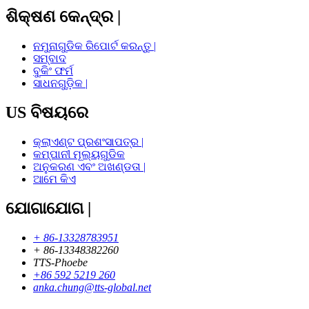
ଶିକ୍ଷଣ କେନ୍ଦ୍ର |
ନମୁନାଗୁଡିକ ରିପୋର୍ଟ କରନ୍ତୁ |
ସମ୍ବାଦ
ବୁକିଂ ଫର୍ମ
ସାଧନଗୁଡ଼ିକ |
US ବିଷୟରେ
କ୍ଲାଏଣ୍ଟ ପ୍ରଶଂସାପତ୍ର |
କମ୍ପାନୀ ମୂଲ୍ୟଗୁଡିକ
ଅନୁକରଣ ଏବଂ ଅଖଣ୍ଡତା |
ଆମେ କିଏ
ଯୋଗାଯୋଗ |
+ 86-13328783951
+ 86-13348382260
TTS-Phoebe
+86 592 5219 260
anka.chung@tts-global.net