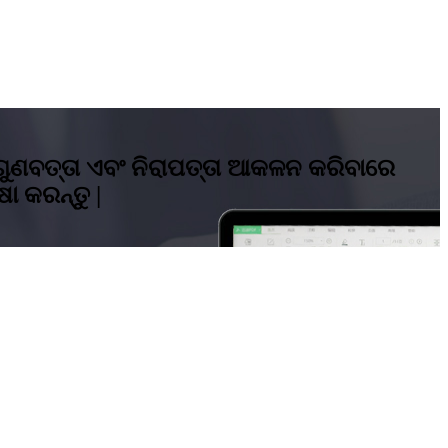
ଗୁଣବତ୍ତା ଏବଂ ନିରାପତ୍ତା ଆକଳନ କରିବାରେ
 କରନ୍ତୁ |