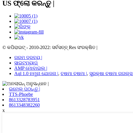
US ଫ୍ଲୋ କରନ୍ତୁ |
© କପିରାଇଟ୍ - 2010-2022: ସର୍ବସତ୍ତ୍ Res ସଂରକ୍ଷିତ |
ଗରମ ଦ୍ରବ୍ୟ |
ସାଇଟମ୍ୟାପ୍
AMP ମୋବାଇଲ୍ |
Aql 1.0 ନମୁନା ଯୋଜନା |
,
ଚଷମା ଚଷମା |
,
ସୁରକ୍ଷା ଚଷମା ଗଗଲ୍ସ 
ଇମେଲ୍ ପଠାନ୍ତୁ |
TTS-Phoebe
8613328783951
8613348382260
x