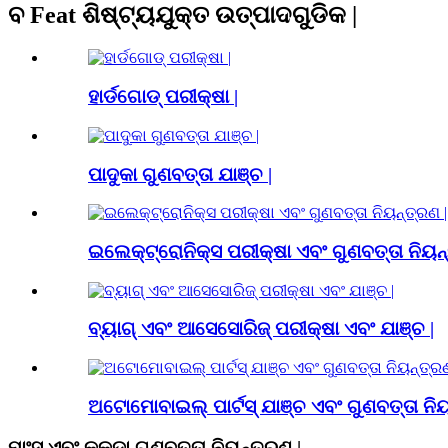
ବ Feat ଶିଷ୍ଟ୍ୟଯୁକ୍ତ ଉତ୍ପାଦଗୁଡିକ |
ହାର୍ଡଗୋଡ୍ ପରୀକ୍ଷା |
ପାଦୁକା ଗୁଣବତ୍ତା ଯାଞ୍ଚ |
ଇଲେକ୍ଟ୍ରୋନିକ୍ସ ପରୀକ୍ଷା ଏବଂ ଗୁଣବତ୍ତା ନିୟନ୍
ବ୍ୟାଗ୍ ଏବଂ ଆସେସୋରିଜ୍ ପରୀକ୍ଷା ଏବଂ ଯାଞ୍ଚ |
ଅଟୋମୋବାଇଲ୍ ପାର୍ଟସ୍ ଯାଞ୍ଚ ଏବଂ ଗୁଣବତ୍ତା ନିୟ
ମାଂସ ଏବଂ କୁକୁଡ଼ା ଗୁଣବତ୍ତା ନିୟନ୍ତ୍ରଣ |