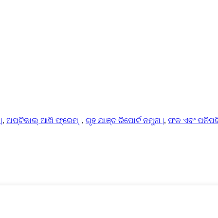
|
,
ଅପ୍ଟିକାଲ୍ ଆଖି ଫ୍ରେମ୍ |
,
ଗୃହ ଯାଞ୍ଚ ରିପୋର୍ଟ ନମୁନା |
,
ଫଳ ଏବଂ ପନିପରି