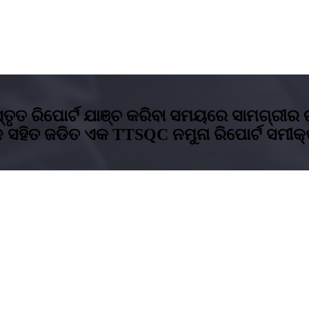
ୃତ ରିପୋର୍ଟ ଯାଞ୍ଚ କରିବା ସମୟରେ ସାମଗ୍ରୀର 
ହିତ ଜଡିତ ଏକ TTSQC ନମୁନା ରିପୋର୍ଟ ସମୀକ୍ଷା