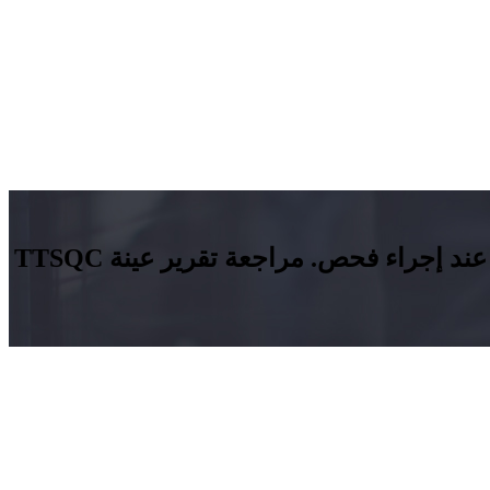
يساعد تقرير مفصل مع نتائج التفتيش والصور الفوتوغرافية على تقييم جودة البضائع وسلامتها عند إجراء فحص. مراجعة تقرير عينة TTSQC