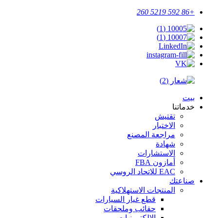
+86 592 5219 260
بيت
خدماتنا
تقتيش
الاختبار
مراجعة المصنع
شهادة
الاستشارات
أمازون FBA
EAC للاتحاد الروسي
صناعتك
المنتجات الاستهلاكية
قطع غيار السيارات
حقائب وملحقات
الإلكترونيات