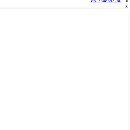
8613348382260
x