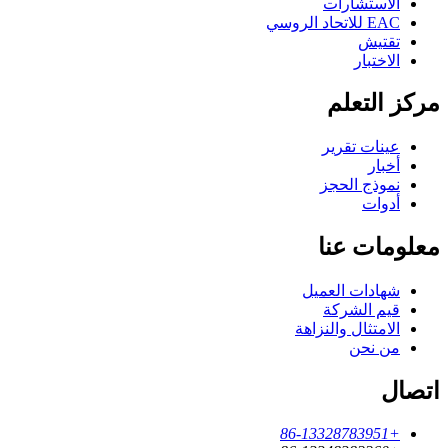
الاستشارات
EAC للاتحاد الروسي
تقتيش
الاختبار
مركز التعلم
عينات تقرير
أخبار
نموذج الحجز
أدوات
معلومات عنا
شهادات العميل
قيم الشركة
الامتثال والنزاهة
من نحن
اتصال
+86-13328783951