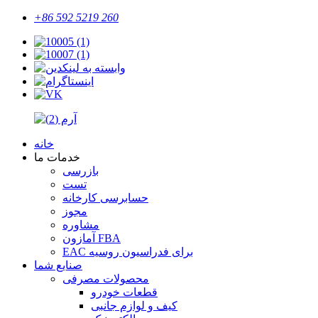
+86 592 5219 260
خانه
خدمات ما
بازرسی
تست
حسابرسی کارخانه
مجوز
مشاوره
آمازون FBA
EAC برای فدراسیون روسیه
صنایع شما
محصولات مصرفی
قطعات خودرو
کیف و لوازم جانبی