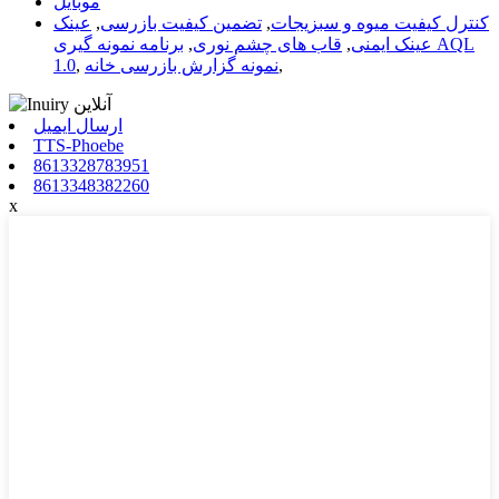
موبایل
کنترل کیفیت میوه و سبزیجات
,
تضمین کیفیت بازرسی
,
عینک
عینک ایمنی
,
قاب های چشم نوری
,
برنامه نمونه گیری AQL
,
نمونه گزارش بازرسی خانه
,
1.0
ارسال ایمیل
TTS-Phoebe
8613328783951
8613348382260
x