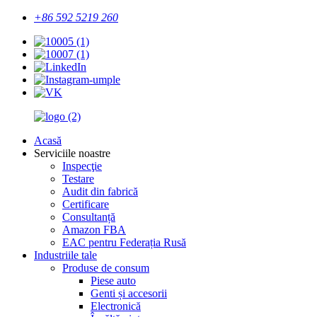
+86 592 5219 260
Acasă
Serviciile noastre
Inspecţie
Testare
Audit din fabrică
Certificare
Consultanță
Amazon FBA
EAC pentru Federația Rusă
Industriile tale
Produse de consum
Piese auto
Genti și accesorii
Electronică