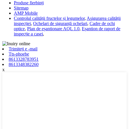
Produse fierbinți
Sitemap
AMP Mobile
Controlul calității fructelor și legumelor
,
Asigurarea calității
inspecției
,
Ochelari de siguranță ochelari
,
Cadre de ochi
optice
,
Plan de eșantionare AQL 1.0
,
Eșantion de raport de
inspecție a casei
,
Trimiteți e -mail
Tts-phoebe
8613328783951
8613348382260
x