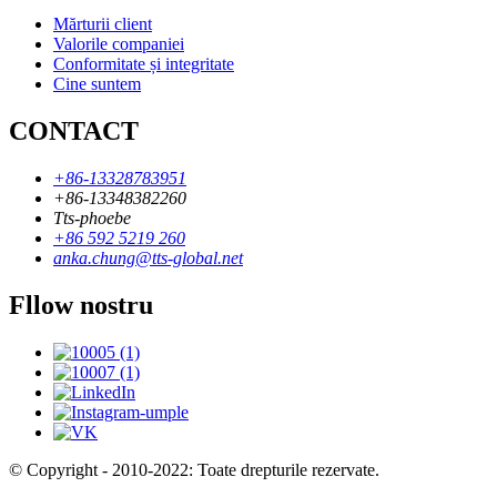
Mărturii client
Valorile companiei
Conformitate și integritate
Cine suntem
CONTACT
+86-13328783951
+86-13348382260
Tts-phoebe
+86 592 5219 260
anka.chung@tts-global.net
Fllow nostru
© Copyright - 2010-2022: Toate drepturile rezervate.