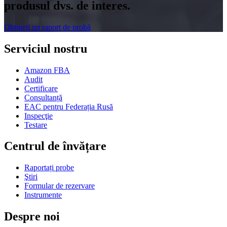
produsul dvs. de interes.
Obțineți un raport de probă
Serviciul nostru
Amazon FBA
Audit
Certificare
Consultanță
EAC pentru Federația Rusă
Inspecţie
Testare
Centrul de învățare
Raportați probe
Ştiri
Formular de rezervare
Instrumente
Despre noi