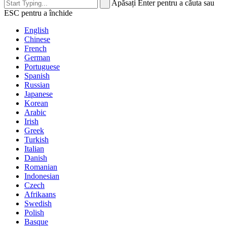
Apăsați Enter pentru a căuta sau
ESC pentru a închide
English
Chinese
French
German
Portuguese
Spanish
Russian
Japanese
Korean
Arabic
Irish
Greek
Turkish
Italian
Danish
Romanian
Indonesian
Czech
Afrikaans
Swedish
Polish
Basque