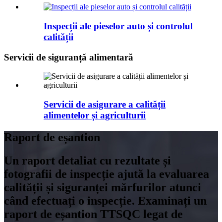
Inspecții ale pieselor auto și controlul
calității
Servicii de siguranță alimentară
Servicii de asigurare a calității
alimentelor și agriculturii
Raport de eșantion
Un raport detaliat cu rezultate și
fotografii de inspecție ajută la evaluarea
calității și siguranței mărfurilor atunci
când efectuați o inspecție. Examinați un
raport de eșantion TTSQC legat de