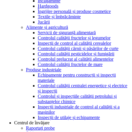
Încălţăminte
Hardgoods
Îngrijire personală și produse cosmetice
Textile și îmbrăcăminte
Jucării
Alimente și agricultură
Servicii de siguranță alimentară
Controlul calității fructelor și legumelor
Inspecții de control al calității cerealelor
Controlul calității cărnii și păsărilor de curte
Controlul calității pesticidelor și fumigării
Controlul prelucrat al calității alimentelor
Controlul calității fructelor de mare
Produse industriale
Echipamente pentru construcții și inspecții
materiale
Controlul calității centralei energetice și electrice
și inspecții
Controlul și inspecțiile calității petrolului și
substanțelor chimice
Inspecții industriale de control al calității și a
mașinilor
Inspecții de utilaje și echipamente
Centrul de învățare
Raportați probe