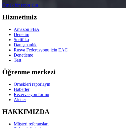
Örnek bir rapor alın
Hizmetimiz
Amazon FBA
Denetim
Sertifika
Danışmanlık
Rusya Federasyonu için EAC
Denetleme
Test
Öğrenme merkezi
Örnekleri raporlayın
Haberler
Rezervasyon formu
Aletler
HAKKIMIZDA
Müşteri referansları