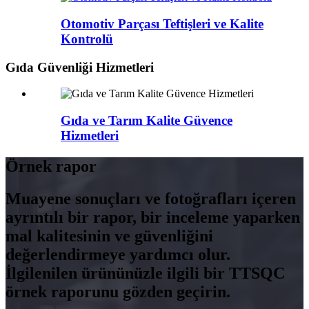
Otomotiv Parçası Teftişleri ve Kalite
Kontrolü
Gıda Güvenliği Hizmetleri
Gıda ve Tarım Kalite Güvence
Hizmetleri
Örnek rapor
Muayene sonuçları ve fotoğrafları içeren
ayrıntılı bir rapor, bir inceleme yaparken
mal kalitesinin ve güvenliğini
değerlendirmeye yardımcı olur.
İlgilenilen ürününüzle ilgili bir TTSQC
örnek raporunu gözden geçirin.