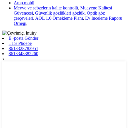
Amp mobil
Meyve ve sebzelerin kalite kontrolü
,
Muayene Kalitesi
Güvencesi
,
Güvenlik gözlükleri gözlük
,
Optik göz
çerçeveleri
,
AQL 1.0 Örnekleme Planı
,
Ev İnceleme Raporu
Örneği
,
E -posta Gönder
TTS-Phoebe
8613328783951
8613348382260
x