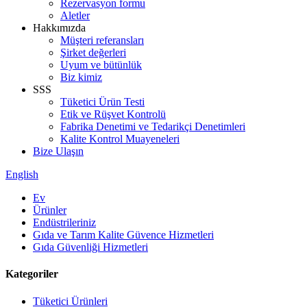
Rezervasyon formu
Aletler
Hakkımızda
Müşteri referansları
Şirket değerleri
Uyum ve bütünlük
Biz kimiz
SSS
Tüketici Ürün Testi
Etik ve Rüşvet Kontrolü
Fabrika Denetimi ve Tedarikçi Denetimleri
Kalite Kontrol Muayeneleri
Bize Ulaşın
English
Ev
Ürünler
Endüstrileriniz
Gıda ve Tarım Kalite Güvence Hizmetleri
Gıda Güvenliği Hizmetleri
Kategoriler
Tüketici Ürünleri