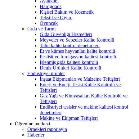
Ayakkabı
Hardgoods
Kişisel Bakım ve Kozmetik
Tekstil ve Giyim
Oyuncak
Gıda ve Tarım
Gıda Güvenliği Hizmetleri
Meyveler ve Sebzeler Kalite Kontrolü
Tahıl kalite kontrol denetimleri
Et ve kümes hayvanları kalite kontrolü
Pestisit ve fumigasyon kalitesi kontrolü
İşlenmiş gıda kalitesi kontrolü
Deniz Ürünleri Kalite Kontrolü
Endüstriyel ürünler
İnşaat Ekipmanları ve Malzeme Teftişleri
Enerji ve Enerji Tesisi Kalite Kontrolü ve
Teftişleri
Gaz Yağı ve Kimyasalları Kalite Kontrolü ve
Teftişleri
Endüstriyel tesisler ve makine kalitesi kontrol
denetimleri
Makine ve Ekipman Teftişleri
Öğrenme merkezi
Örnekleri raporlayın
Haberler