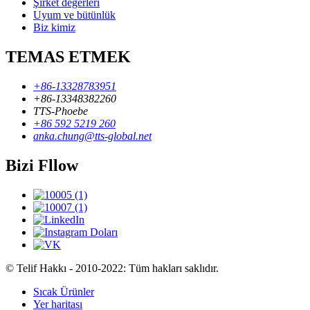
Şirket değerleri
Uyum ve bütünlük
Biz kimiz
TEMAS ETMEK
+86-13328783951
+86-13348382260
TTS-Phoebe
+86 592 5219 260
anka.chung@tts-global.net
Bizi Fllow
© Telif Hakkı - 2010-2022: Tüm hakları saklıdır.
Sıcak Ürünler
Yer haritası