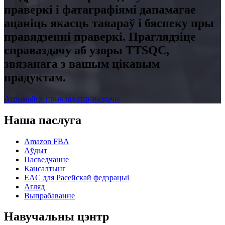
праверкі і фатаграфіямі дапамагае
ацаніць якасць тавараў і бяспеку пры
правядзенні праверкі. Праглядзіце
справаздачу аб узоры TTSQC,
звязанага з вашым цікавым
прадуктам.
Атрымайце прыклад справаздачы
Наша паслуга
Amazon FBA
Аўдыт
Пасведчанне
Кансалтынг
EAC для Расейскай федэрацыі
Агляд
Выпрабаванне
Навучальны цэнтр