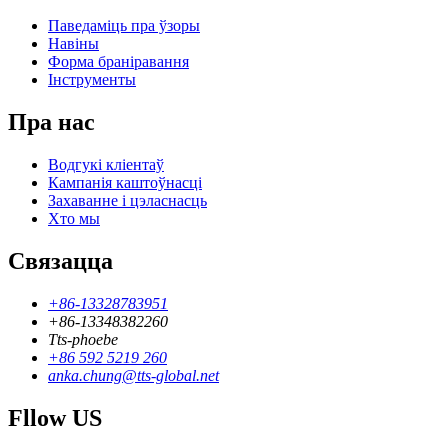
Паведаміць пра ўзоры
Навіны
Форма браніравання
Інструменты
Пра нас
Водгукі кліентаў
Кампанія каштоўнасці
Захаванне і цэласнасць
Хто мы
Связацца
+86-13328783951
+86-13348382260
Tts-phoebe
+86 592 5219 260
anka.chung@tts-global.net
Fllow US