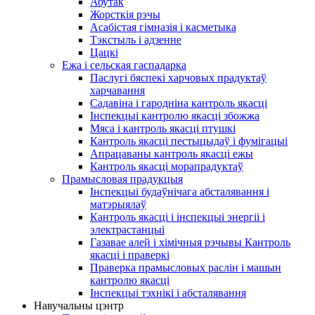
Абутак
Жорсткія рэчы
Асабістая гімназія і касметыка
Тэкстыль і адзенне
Цацкі
Ежа і сельская гаспадарка
Паслугі бяспекі харчовых прадуктаў
харчавання
Садавіна і гародніна кантроль якасці
Інспекцыі кантролю якасці збожжа
Мяса і кантроль якасці птушкі
Кантроль якасці пестыцыдаў і фумігацыі
Апрацаваны кантроль якасці ежы
Кантроль якасці морапрадуктаў
Прамысловая прадукцыя
Інспекцыі будаўнічага абсталявання і
матэрыялаў
Кантроль якасці і інспекцыі энергіі і
электрастанцыі
Газавае алей і хімічныя рэчывы Кантроль
якасці і праверкі
Праверка прамысловых раслін і машын
кантролю якасці
Інспекцыі тэхнікі і абсталявання
Навучальны цэнтр