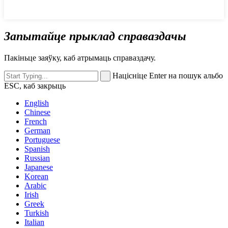
Запытайце прыклад справаздачы
Пакіньце заяўку, каб атрымаць справаздачу.
Націсніце Enter на пошук альбо
ESC, каб закрыць
English
Chinese
French
German
Portuguese
Spanish
Russian
Japanese
Korean
Arabic
Irish
Greek
Turkish
Italian