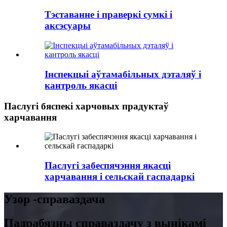
Тэставанне і праверкі сумкі і
аксэсуары
Інспекцыі аўтамабільных дэталяў і
кантроль якасці
Паслугі бяспекі харчовых прадуктаў
харчавання
Паслугі забеспячэння якасці
харчавання і сельскай гаспадаркі
Узор -справаздача
Падрабязны справаздачу з вынікамі