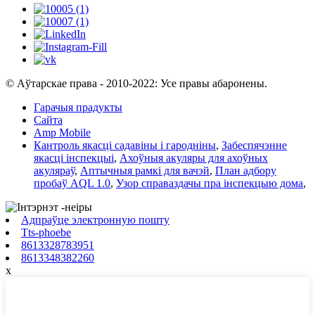
© Аўтарскае права - 2010-2022: Усе правы абаронены.
Гарачыя прадукты
Сайта
Amp Mobile
Кантроль якасці садавіны і гародніны
,
Забеспячэнне
якасці інспекцыі
,
Ахоўныя акуляры для ахоўных
акуляраў
,
Аптычныя рамкі для вачэй
,
План адбору
пробаў AQL 1.0
,
Узор справаздачы пра інспекцыю дома
,
Адпраўце электронную пошту
Tts-phoebe
8613328783951
8613348382260
x