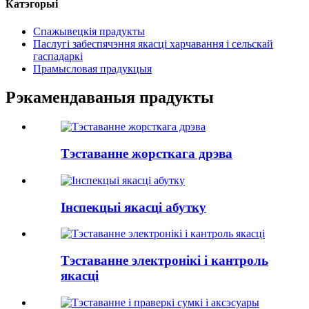
Катэгорыі
Спажывецкія прадукты
Паслугі забеспячэння якасці харчавання і сельскай
гаспадаркі
Прамысловая прадукцыя
Рэкамендаваныя прадукты
Тэставанне жорсткага дрэва
Інспекцыі якасці абутку
Тэставанне электронікі і кантроль
якасці