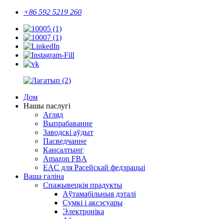
+86 592 5219 260
Дом
Нашы паслугі
Агляд
Выпрабаванне
Заводскі аўдыт
Пасведчанне
Кансалтынг
Amazon FBA
EAC для Расейскай федэрацыі
Ваша галіна
Спажывецкія прадукты
Аўтамабільныя дэталі
Сумкі і аксэсуары
Электроніка