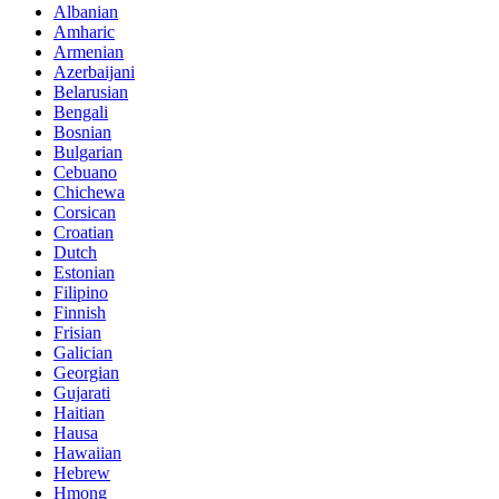
Albanian
Amharic
Armenian
Azerbaijani
Belarusian
Bengali
Bosnian
Bulgarian
Cebuano
Chichewa
Corsican
Croatian
Dutch
Estonian
Filipino
Finnish
Frisian
Galician
Georgian
Gujarati
Haitian
Hausa
Hawaiian
Hebrew
Hmong