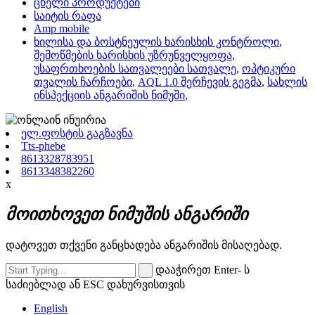
ცხელი პროდუქტები
საიტის რაფა
Amp mobile
ხილისა და ბოსტნეულის ხარისხის კონტროლი
,
შემოწმების ხარისხის უზრუნველყოფა
,
უსაფრთხოების სათვალეები სათვალე
,
ოპტიკური
თვალის ჩარჩოები
,
AQL 1.0 შერჩევის გეგმა
,
სახლის
ინსპექციის ანგარიშის ნიმუში
,
ელ.ფოსტის გაგზავნა
Tts-phebe
8613328783951
8613348382260
x
მოითხოვეთ ნიმუშის ანგარიში
დატოვეთ თქვენი განცხადება ანგარიშის მისაღებად.
დააჭირეთ Enter- ს
საძიებლად ან ESC დახურვისთვის
English