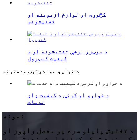
کڅوړې او لوازم ازموینه او
تفتیشونه
د موټرو برخې تفتیشونه او د
کیفیت کنټرول
د خواړو خوندیتوب خدمتونه
د خواړو او کرنې د کیفیت ډاډ
خدمات
نمونه
د تفتیش پایلو سره یو مفصل راپور او
عکسونه د توکو کیفیت او خوندیتوب په