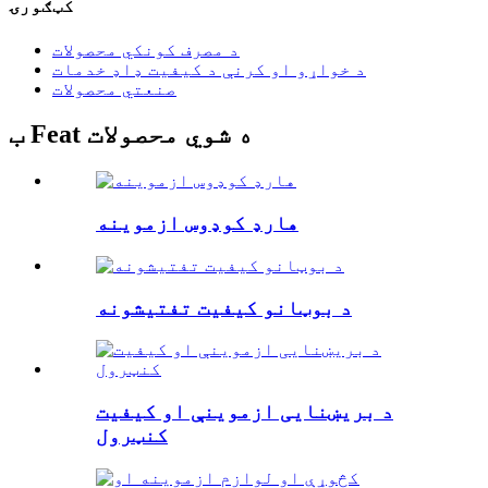
کټګورۍ
د مصرف کونکي محصولات
د خواړو او کرنې د کیفیت ډاډ خدمات
صنعتي محصولات
ب Feat ه شوي محصولات
هارډ کوډوس ازموینه
د بوټانو کیفیت تفتیشونه
د بریښنایی ازموینې او کیفیت
کنټرول