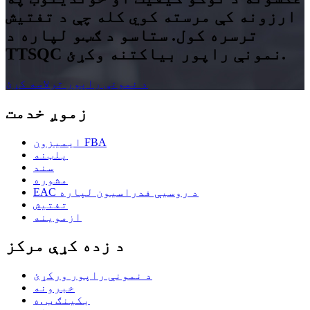
ارزونه کې مرسته کوي کله چې د تفتیش
ترسره کول. ستاسو د ګټو لپاره د
TTSQC نمونې راپور بیاکتنه وکړئ.
د نمونې راپور ترلاسه کړئ
زموږ خدمت
ایمیزون FBA
پلټنه
سند
مشوره
EAC د روسیې فدراسیون لپاره
تفتیش
ازموینه
د زده کړې مرکز
د نمونې راپور ورکړئ
خبرونه
بکینګ ب .ه