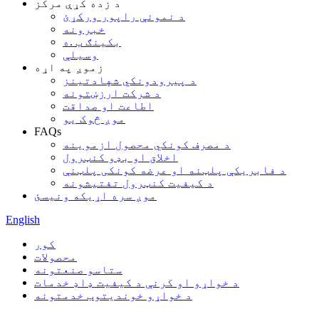
د زده کړې مرکز
د نمونې راپور ورکړئ
خبرونه
بکینګ ب .ه
وسیلې
زموږ په اړه
د پیرودونکي شهادتینز
د شرکت ارزښتونه
اطاعت او صداقت
موږ څوک یو
FAQs
د مصرف کونکي محصول ازموینه
اخلاق او بډو کنټرول
د فابریکې پلټنه او عرضه کونکی پلټنې
د کیفیت کنټرول تفتیشونه
موږ سره اړیکه ونیسئ
English
کور
محصولات
ستاسو صنعتونه
د خواړو او کرنې د کیفیت ډاډ خدمات
د خواړو خوندیتوب خدمتونه