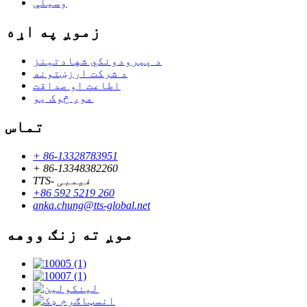
وسیلې
زموږ په اړه
د پیرودونکي شهادتینز
د شرکت ارزښتونه
اطاعت او صداقت
موږ څوک یو
تماس
+ 86-13328783951
+ 86-13348382260
TTS- فیمبی
+86 592 5219 260
anka.chung@tts-global.net
موږ ته زنګ ووهه