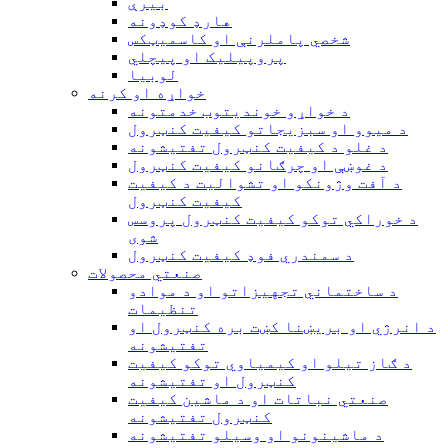
بيرې
هارډ کوډونه
شخصي پاملرنې او کاسمیټکس
پروپیلیک او پیچلي
لوبیا
خواړه او کرنه
د خواړو خوندیتوب خدمتونه
د میوو او سبزیجاتو کیفیت کنټرول
د غلو د کیفیت کنټرول تفتیشونه
د غوښې او چرګانو کیفیت کنټرول
د آفت وژونکو او تشوالیت د کیفیت
کیفیت کنټرول
د خوراکي توکو کیفیت کنټرول پروسس
شوی
د سمندري فوډ کیفیت کنټرول
صنعتي محصولات
د ساختماني تجهیزاتو او د موادو
تنظیمات
د انرژي او بریښنا کښت بره کنټرول او
تفتیشونه
د ګاز تیلو او کیمیاوي توکو کیفیت
کنټرول او تفتیشونه
صنعتي نباتات او د ماشین کیفیت
کنټرول تفتیشونه
د ماشینونو او وسیلو تفتیشونه