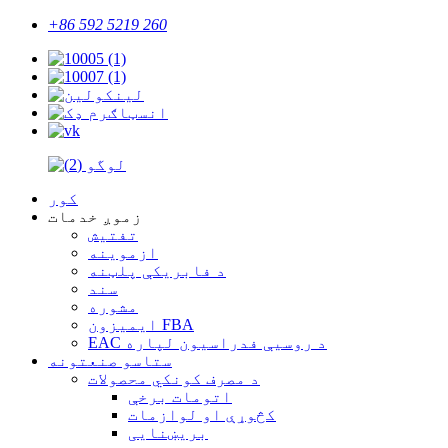
+86 592 5219 260
کور
زموږ خدمات
تفتیش
ازموینه
د فابریکې پلټنه
سند
مشوره
ایمیزون FBA
EAC د روسیې فدراسیون لپاره
ستاسو صنعتونه
د مصرف کونکي محصولات
اتومات برخې
کڅوړې او لوازمات
بریښنایی