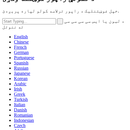
خپل غوښتنلیک د راپور ترلاسه کولو لپاره پریږدئ.
د لټون یا ایس سی سی سی سی
ته ننوتل
English
Chinese
French
German
Portuguese
Spanish
Russian
Japanese
Korean
Arabic
Irish
Greek
Turkish
Italian
Danish
Romanian
Indonesian
Czech