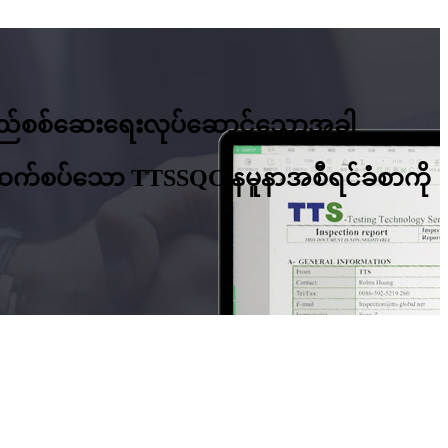
ံစာသည်စစ်ဆေးရေးလုပ်ဆောင်သောအခါ
င့်ဆက်စပ်သော TTSSQC နမူနာအစီရင်ခံစာကို