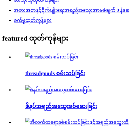
စားသုံးသူထုတ်ကုန်များ
အစားအစာနှင့်စိုက်ပျိုးရေးအရည်အသွေးအာမခံချက် 0 န်ဆော
စက်မှုထုတ်ကုန်များ
featured ထုတ်ကုန်များ
threadgoods စမ်းသပ်ခြင်း
ဖိနပ်အရည်အသွေးစစ်ဆေးခြင်း