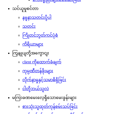
သင်ယူမှုစင်တာ
နမူနာသတင်းပို့ပါ
သတင်း
ကြိုတင်ဘွတ်ကင်ပုံစံ
ကိရိယာများ
ကြှနျုပျတို့အကွောငျး
client ကိုထောက်ခံချက်
ကုမ္ပဏီတန်ဖိုးများ
လိုက်နာမှုနှင့်သမာဓိရှိခြင်း
ငါတို့ဘယ်သူလဲ
မကြာခဏမေးလေ့ရှိသောမေးခွန်းများ
စားသုံးသူထုတ်ကုန်စမ်းသပ်ခြင်း