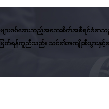
့်ဓာတ်ပုံများစစ်ဆေးသည့်အသေးစိတ်အစီရင်ခ
အကဲဖြတ်ရန်ကူညီသည်။ သင်၏အကျိုးစီးပွားနှ