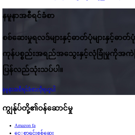
နမူနာအစီရင်ခံစာ
စစ်ဆေးမှုရလဒ်များနှင့်ဓာတ်ပုံများနှင
ကုန်ပစ္စည်းအရည်အသွေးနှင့်လုံခြုံမှုကို
ပြန်လည်သုံးသပ်ပါ။
နမူနာအစီရင်ခံစာကိုရယူပါ
ကျွန်ုပ်တို့၏ဝန်ဆောင်မှု
Amazon fa
ငေှစာရင်းစစ်ဆေး