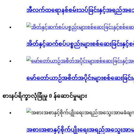
အီလက်ထရောနစ်စမ်းသပ်ခြင်းနှင့်အရည်အသွေးထ
အိတ်နှင့်ဆက်စပ်ပစ္စည်းများစစ်ဆေးခြင်းနှင့်စ
မော်တော်ယာဉ်အစိတ်အပိုင်းများစစ်ဆေးခြင်းန
စားနပ်ရိက္ခာလုံခြုံမှု 0 န်ဆောင်မှုများ
အစားအစာနှင့်စိုက်ပျိုးရေးအရည်အသွေးအာမခံ