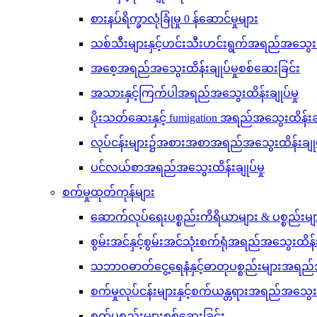
စားနပ်ရိက္ခာလုံခြုံမှု 0 န်ဆောင်မှုများ
သစ်သီးများနှင့်ဟင်းသီးဟင်းရွက်အရည်အသွေးထိန
အစေ့အရည်အသွေးထိန်းချုပ်မှုစစ်ဆေးခြင်း
အသားနှင့်ကြက်ပါအရည်အသွေးထိန်းချုပ်မှု
ပိုးသတ်ဆေးနှင့် fumigation အရည်အသွေးထိန်းချု
လုပ်ငန်းများ၌အစားအစာအရည်အသွေးထိန်းချုပ်
ပင်လယ်စာအရည်အသွေးထိန်းချုပ်မှု
စက်မှုထုတ်ကုန်များ
ဆောက်လုပ်ရေးပစ္စည်းကိရိယာများ & ပစ္စည်းမျ
စွမ်းအင်နှင့်စွမ်းအင်သုံးစက်ရုံအရည်အသွေးထိန်းခ
သဘာဝဓာတ်ငွေ့ရေနံနှင့်ဓာတုပစ္စည်းများအရည်အသွ
စက်မှုလုပ်ငန်းများနှင့်စက်ယန္တရားအရည်အသွေးထ
စက်ပစ္စည်းများစစ်ဆေးခြင်း