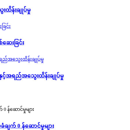
ိန်းချုပ်မှု
စ်ဆေးခြင်း
ှင့်အရည်အသွေးထိန်းချုပ်မှု
ချက် 0 န်ဆောင်မှုများ