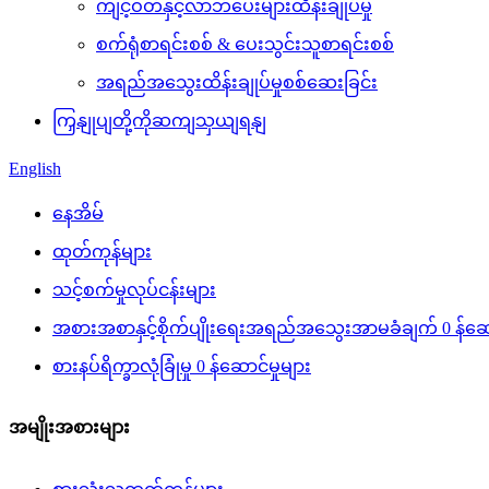
ကျင့်ဝတ်နှင့်လာဘ်ပေးများထိန်းချုပ်မှု
စက်ရုံစာရင်းစစ် & ပေးသွင်းသူစာရင်းစစ်
အရည်အသွေးထိန်းချုပ်မှုစစ်ဆေးခြင်း
ကြှနျုပျတို့ကိုဆကျသှယျရနျ
English
နေအိမ်
ထုတ်ကုန်များ
သင့်စက်မှုလုပ်ငန်းများ
အစားအစာနှင့်စိုက်ပျိုးရေးအရည်အသွေးအာမခံချက် 0 န်ဆော
စားနပ်ရိက္ခာလုံခြုံမှု 0 န်ဆောင်မှုများ
အမျိုးအစားများ