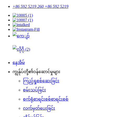
+86 592 5219 260 +86 592 5219
နေအိမ်
ကျွန်ုပ်တို့၏ဝန်ဆောင်မှုများ
ကြည့်ရှုစစ်ဆေးခြင်း
စမ်းသပ်ခြင်း
စက်ရုံစာရင်းစစ်စာရင်းစစ်
လက်မှတ်ပေးခြင်း