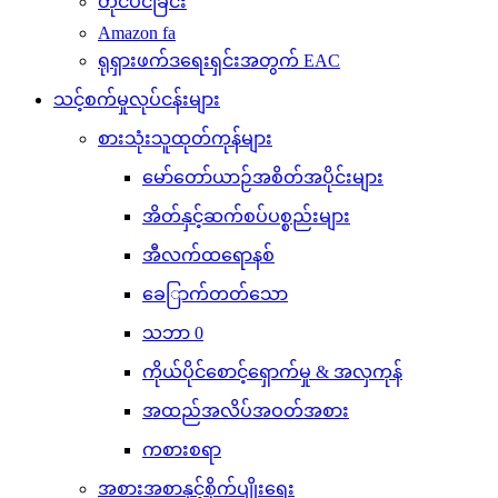
တိုင်ပင်ခြင်း
Amazon fa
ရုရှားဖက်ဒရေးရှင်းအတွက် EAC
သင့်စက်မှုလုပ်ငန်းများ
စားသုံးသူထုတ်ကုန်များ
မော်တော်ယာဉ်အစိတ်အပိုင်းများ
အိတ်နှင့်ဆက်စပ်ပစ္စည်းများ
အီလက်ထရောနစ်
ခေြာက်တတ်သော
သဘာ 0
ကိုယ်ပိုင်စောင့်ရှောက်မှု & အလှကုန်
အထည်အလိပ်အဝတ်အစား
ကစားစရာ
အစားအစာနှင့်စိုက်ပျိုးရေး