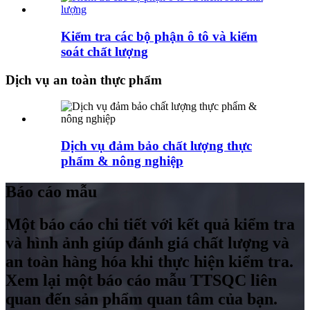
Kiểm tra các bộ phận ô tô và kiểm
soát chất lượng
Dịch vụ an toàn thực phẩm
Dịch vụ đảm bảo chất lượng thực
phẩm & nông nghiệp
Báo cáo mẫu
Một báo cáo chi tiết với kết quả kiểm tra
và hình ảnh giúp đánh giá chất lượng và
an toàn hàng hóa khi thực hiện kiểm tra.
Xem lại một báo cáo mẫu TTSQC liên
quan đến sản phẩm quan tâm của bạn.