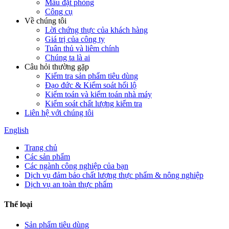
Mẫu đặt phòng
Công cụ
Về chúng tôi
Lời chứng thực của khách hàng
Giá trị của công ty
Tuân thủ và liêm chính
Chúng ta là ai
Câu hỏi thường gặp
Kiểm tra sản phẩm tiêu dùng
Đạo đức & Kiểm soát hối lộ
Kiểm toán và kiểm toán nhà máy
Kiểm soát chất lượng kiểm tra
Liên hệ với chúng tôi
English
Trang chủ
Các sản phẩm
Các ngành công nghiệp của bạn
Dịch vụ đảm bảo chất lượng thực phẩm & nông nghiệp
Dịch vụ an toàn thực phẩm
Thể loại
Sản phẩm tiêu dùng