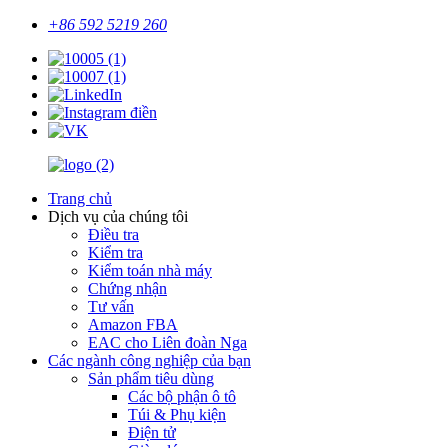
+86 592 5219 260
Trang chủ
Dịch vụ của chúng tôi
Điều tra
Kiểm tra
Kiểm toán nhà máy
Chứng nhận
Tư vấn
Amazon FBA
EAC cho Liên đoàn Nga
Các ngành công nghiệp của bạn
Sản phẩm tiêu dùng
Các bộ phận ô tô
Túi & Phụ kiện
Điện tử