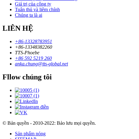
Giá trị của công ty
Tuân thủ và liêm chính
Chúng ta là ai
LIÊN HỆ
+86-13328783951
+86-13348382260
TTS-Phoebe
+86 592 5219 260
anka.chung@tts-global.net
Fllow chúng tôi
© Bản quyền - 2010-2022: Bảo lưu mọi quyền.
Sản phẩm nóng