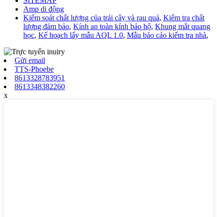
SITEMAP
Amp di động
Kiểm soát chất lượng của trái cây và rau quả
,
Kiểm tra chất
lượng đảm bảo
,
Kính an toàn kính bảo hộ
,
Khung mắt quang
học
,
Kế hoạch lấy mẫu AQL 1.0
,
Mẫu báo cáo kiểm tra nhà
,
Gửi email
TTS-Phoebe
8613328783951
8613348382260
x