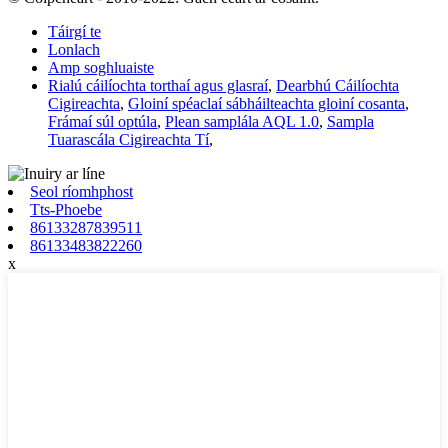
Táirgí te
Lonlach
Amp soghluaiste
Rialú cáilíochta torthaí agus glasraí
,
Dearbhú Cáilíochta
Cigireachta
,
Gloiní spéaclaí sábháilteachta gloiní cosanta
,
Frámaí súl optúla
,
Plean samplála AQL 1.0
,
Sampla
Tuarascála Cigireachta Tí
,
Seol ríomhphost
Tts-Phoebe
86133287839511
86133483822260
x