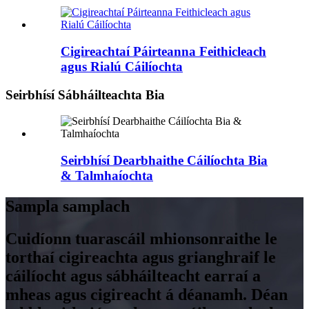
Cigireachtaí Páirteanna Feithicleach
agus Rialú Cáilíochta
Seirbhísí Sábháilteachta Bia
Seirbhísí Dearbhaithe Cáilíochta Bia
& Talmhaíochta
Sampla samplach
Cuidíonn tuarascáil mhionsonraithe le
torthaí cigireachta agus grianghraif le
cáilíocht agus sábháilteacht earraí a
mheas agus cigireacht á déanamh. Déan