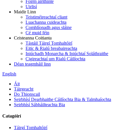
Foirm áirithinte
Uirlisí
Maidir Linn
Teistiméireachtaí cliant
Luachanna cuideachta
Comhlíonadh agus sláine
Cé muid féin
Ceisteanna Coitianta
Tástáil Táirgí Tomhaltóirí
Eitic & Rialú breabaireachta
Iniúchadh Monarcha & Iniúchtaí Soláthraithe
Cigireachtaí um Rialú Cáilíochta
Déan teagmháil linn
English
Áit
Táirgeacht
Do Thionscail
Seirbhísí Dearbhaithe Cáilíochta Bia & Talmhaíochta
Seirbhísí Sábháilteachta Bia
Catagóirí
Táirgí Tomhaltóirí