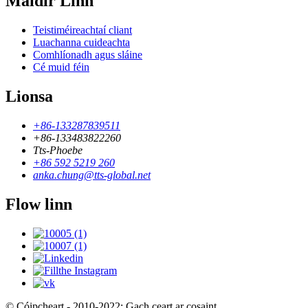
Maidir Linn
Teistiméireachtaí cliant
Luachanna cuideachta
Comhlíonadh agus sláine
Cé muid féin
Lionsa
+86-133287839511
+86-133483822260
Tts-Phoebe
+86 592 5219 260
anka.chung@tts-global.net
Flow linn
© Cóipcheart - 2010-2022: Gach ceart ar cosaint.