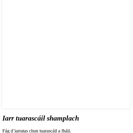
Iarr tuarascáil shamplach
Fág d’iarratas chun tuarascáil a fháil.