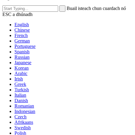
Buail isteach chun cuardach nó
ESC a dhúnadh
English
Chinese
French
German
Portuguese
Spanish
Russian
Japanese
Korean
Arabic
Irish
Greek
Turkish
Italian
Danish
Romanian
Indonesian
Czech
Afrikaans
Swedish
Polish