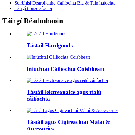
Seirbhísí Dearbhaithe Cáilíochta Bia & Talmhaíochta
Táirgí tionsclaíocha
Táirgí Réadmhaoin
Tástáil Hardgoods
Iniúchtaí Cáilíochta Coisbheart
Tástáil leictreonaice agus rialú
cáilíochta
Tástáil agus Cigireachtaí Málaí &
Accessories