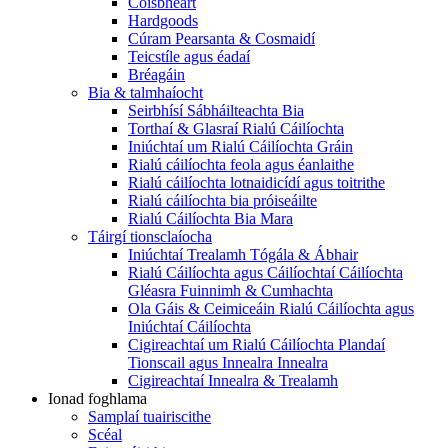
Coisbheart
Hardgoods
Cúram Pearsanta & Cosmaidí
Teicstíle agus éadaí
Bréagáin
Bia & talmhaíocht
Seirbhísí Sábháilteachta Bia
Torthaí & Glasraí Rialú Cáilíochta
Iniúchtaí um Rialú Cáilíochta Gráin
Rialú cáilíochta feola agus éanlaithe
Rialú cáilíochta lotnaidicídí agus toitrithe
Rialú cáilíochta bia próiseáilte
Rialú Cáilíochta Bia Mara
Táirgí tionsclaíocha
Iniúchtaí Trealamh Tógála & Ábhair
Rialú Cáilíochta agus Cáilíochtaí Cáilíochta
Gléasra Fuinnimh & Cumhachta
Ola Gáis & Ceimiceáin Rialú Cáilíochta agus
Iniúchtaí Cáilíochta
Cigireachtaí um Rialú Cáilíochta Plandaí
Tionscail agus Innealra Innealra
Cigireachtaí Innealra & Trealamh
Ionad foghlama
Samplaí tuairiscithe
Scéal